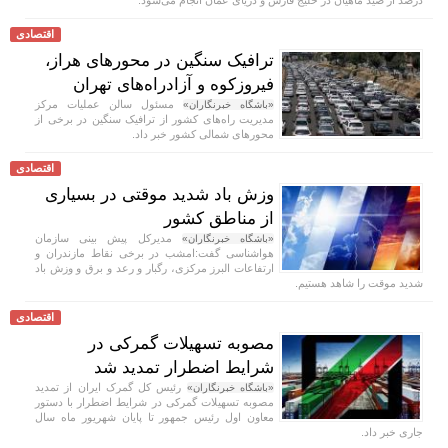
اقتصادی
ترافیک سنگین در محورهای هراز،
فیروزکوه و آزادراه‌های تهران
مسئول سالن عملیات مرکز
«باشگاه خبرنگاران»
مدیریت راه‌های کشور از ترافیک سنگین در برخی از
محور‌های شمالی کشور خبر داد.
اقتصادی
وزش باد شدید موقتی در بسیاری
از مناطق کشور
مدیرکل پیش بینی سازمان
«باشگاه خبرنگاران»
هواشناسی گفت:امشب در برخی نقاط مازندران و
ارتفاعات البرز مرکزی، رگبار و رعد و برق و وزش باد
شدید موقت را شاهد هستیم.
اقتصادی
مصوبه تسهیلات گمرکی در
شرایط اضطرار تمدید شد
رئیس کل گمرک ایران از تمدید
«باشگاه خبرنگاران»
مصوبه تسهیلات گمرکی در شرایط اضطرار با دستور
معاون اول رئیس جمهور تا پایان شهریور ماه سال
جاری خبر داد.