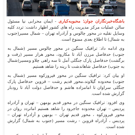
باشگاه‌خبرنگاران جوان؛ محبوبه‌کباری
- ایمان محرابی نیا مسئول
سالن عملیات مرکز مدیریت راه های کشور اظهار داشت: تردد کلیه
وسایل نقلیه در محور چالوس و آزادراه تهران – شمال مسیر(جنوب
به شمال) تا اطلاع بعدی ممنوع است.
وی ادامه داد: ترافیک سنگین در محور چالوس مسیر (شمال به
جنوب) حدفاصل مرزن آباد تا مکارود، محور هراز مسیر (رفت و
برگشت) حدفاصل پارک جنگلی آمل تا سه راهی چلاو ومسیر(شمال
به جنوب) حدفاصل شاهاندشت تا رینه را شاهد هستیم.
او بیان کرد: ترافیک سنگین در محور فیروزکوه مسیر (شمال به
جنوب) محدوده گیلاوند،محور قدیم رشت – قزوین حدفاصل پارک
جنگلی سراوان تا امامزاده هاشم و حدفاصل دولت آباد تا رودبار
گزارش شده است.
وی افزود: ترافیک سنگین در محور قدیم بومهن – تهران و آزادراه
پردیس – تهران محدوده جاجرود را شاهد هستیم اماتردد روان در
محور فیروزکوه ، محور قدیم تهران – بومهن و آزادراه تهران –
پردیس ، آزادراه قزوین - رشت مسیر (جنوب به شمال) گزارش
شده است.