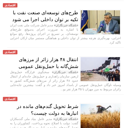
اقتصادی
طرح‌های توسعه‌ای صنعت نفت با
تکیه بر توان داخلی اجرا می شود
مدیرعامل شرکت ملی نفت ایران
«باشگاه خبرنگاران»
با اشاره به ضرورت اجرای به‌موقع طرح‌های
توسعه‌ای، بر تسریع در اجرای پروژه‌ها، رفع موانع
اجرایی، بهره‌گیری هرچه بیشتر از توان داخلی و هماهنگی مستمر میان ارکان اجرایی
تاکید کرد.
اقتصادی
انتقال ۴۸ هزار زائر از مرزهای
شش‌گانه با حمل‌ونقل عمومی
سخنگوی قرارگاه حمل‌ونقل
«باشگاه خبرنگاران»
اربعین سازمان راهداری و حمل‌ونقل جاده‌ای از انتقال
حدود ۴۸ هزار زائر از مرز‌های شش‌گانه کشور به
وسیله ناوگان حمل‌ونقل عمومی از بامداد امروز خبر داد و گفت: بیشترین جابه‌جایی
زائران مربوط به مرز مهران با ۳۵ هزار نفر بو...
اقتصادی
شرط تحویل گندم‌های مانده در
انبار‌ها به دولت چیست؟
مدیر عامل بنیاد ملی گندمکاران
«باشگاه خبرنگاران»
گفت: دولت با اصلاح نحوه پرداخت، کشاورزان را به
تحویل گندم‌های مانده در انبار به مراکز خرید ترغیب