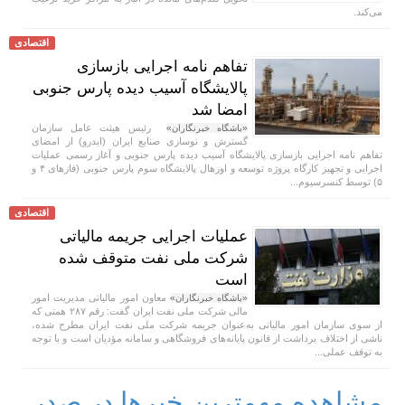
می‌کند.
اقتصادی
تفاهم نامه اجرایی بازسازی
پالایشگاه آسیب دیده پارس جنوبی
امضا شد
رئیس هیئت عامل سازمان
«باشگاه خبرنگاران»
گسترش و نوسازی صنایع ایران (ایدرو) از امضای
تفاهم نامه اجرایی بازسازی پالایشگاه آسیب دیده پارس جنوبی و آغاز رسمی عملیات
اجرایی و تجهیز کارگاه پروژه توسعه و اورهال پالایشگاه سوم پارس جنوبی (فاز‌های ۴ و
۵) توسط کنسرسیوم...
اقتصادی
عملیات اجرایی جریمه مالیاتی
شرکت ملی نفت متوقف شده
است
معاون امور مالیاتی مدیریت امور
«باشگاه خبرنگاران»
مالی شرکت ملی نفت ایران گفت: رقم ۲۸۷ همتی که
از سوی سازمان امور مالیاتی به‌عنوان جریمه شرکت ملی نفت ایران مطرح شده،
ناشی از اختلاف برداشت از قانون پایانه‌های فروشگاهی و سامانه مؤدیان است و با توجه
به توقف عملی...
مشاهده مهمترین خبرها در صدر