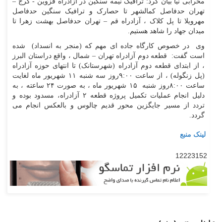
محرابی نیا بیان کرد: ترافیک نیمه سنگین در آزادراه قزوین - کرج –
تهران حدفاصل کمالشهر تا حصارک و ترافیک سنگین حدفاصل
مهرویلا تا پل کلاک ، آزادراه قم – تهران حدفاصل بهشت زهرا تا
میدان جهاد را شاهد هستیم.
وی در خصوص کارگاه جاده ای مهم که (منجر به انسداد) شده
است گفت: قطعه دوم آزادراه تهران – شمال ، واقع دراستان البرز
، از ابتدای قطعه دوم آزادراه (شهرستانک) تا انتهای حوزه آزادراه
(پل زنگوله) ، از ساعت ۹:۰۰روز سه شنبه ۱۱ شهریور ماه لغایت
ساعت ۸:۰۰روز شنبه ۱۵ شهریور ماه ، به صورت ۲۴ ساعته ، به
دلیل انجام عملیات تکمیل پروژه قطعه ۲ آزادراه، مسدود بوده و
تردد از مسیر جایگزین محور قدیم چالوس و بالعکس انجام می
گردد.
لینک منبع
12223152