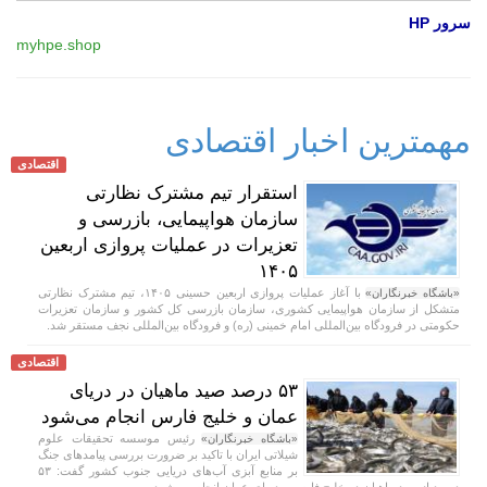
سرور HP
myhpe.shop
مهمترین اخبار اقتصادی
اقتصادی
استقرار تیم مشترک نظارتی
سازمان هواپیمایی، بازرسی و
تعزیرات در عملیات پروازی اربعین
۱۴۰۵
با آغاز عملیات پروازی اربعین حسینی ۱۴۰۵، تیم مشترک نظارتی
«باشگاه خبرنگاران»
متشکل از سازمان هواپیمایی کشوری، سازمان بازرسی کل کشور و سازمان تعزیرات
حکومتی در فرودگاه بین‌المللی امام خمینی (ره) و فرودگاه بین‌المللی نجف مستقر شد.
اقتصادی
۵۳ درصد صید ماهیان در دریای
عمان و خلیج فارس انجام می‌شود
رئیس موسسه تحقیقات علوم
«باشگاه خبرنگاران»
شیلاتی ایران با تاکید بر ضرورت بررسی پیامد‌های جنگ
بر منابع آبزی آب‌های دریایی جنوب کشور گفت: ۵۳
درصد از صید ماهیان در خلیج فارس و دریای عمان انجام می‌شود.