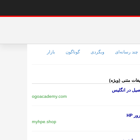
چند رسانه‌ای
وبگردی
گوناگون
بازار
یغات متنی (ویژه)
یل در انگلیس
ogoacademy.com
ر HP
myhpe.shop