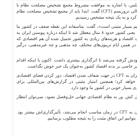
جلس، با اشاره به موافقت مشروط مجمع تشخیص مصلحت نظام با
پیوستن ایران به کنوانسیون بین المللی مقابله با تامین مالی تروریسم (CFT) گفت: ابتدا باید از مجمع تشخیص مصلحت نظام
 کرد و به یک نتیجه مشخص رسیدیم.
 اینکه «پیوستن ایران به کنوانسیون CFT، تصمیم بسیار مثبتی است»، گفت: متاسفانه این نقطه ضعف در کشور ما
وجود دارد که تصمیمات را در زمان خودش اتخاذ نمی‌کنیم یعنی کشور حدود ۸ سال معطل شد تا اینکه درباره پیوستن ایران به
د. در همین مدت اقتصاد و هزینه‌های زیادی به کشور تحمیل شده آن هم اقتصادی که
ر همین ایام تریبون‌های مختلف چه مذهبی و چه غیرمذهبی، درگیر
ودش گرفته می‌شد تا اثرگذاری بیشتری داشت. اکنون با اینکه اقدام
ثیر خاصی بر بدنه اقتصاد کشور به‌عنوان یک خبر خوش نگذاشت.
پوردهقان در عین حال گفت: با این وجود قطعا پیوستن ایران به CFT در جهت شفاف شدن اقتصاد، دور کردن فضای اقتصادی
واهد کرد؛ همچنین امتیاز مثبتی در گزارش‌های بین‌المللی برای
ی بسیار خوبی در کشور ما وجود دارد.
ال کش. ور به نظام اقتصادی جهانی حل‌وفصل نشود، نمی‌توان انتظار
پوردهقان در پایان و در جمع‌بندی گفت: اگر پیوستن ایران به CFT در زمان مناسب انجام می‌شد، تأثیرگذاری‌اش بیشتر بود.
وانیم این اتفاق مثبت را به نتیجه مطلوب برسانیم.