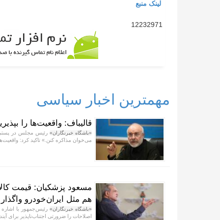
لینک منبع
12232971
مهمترین اخبار سیاسی
قالیباف: واقعیت‌ها را بپذیر
رئیس مجلس در پستی با 
«باشگاه خبرنگاران»
می‌خوان مذاکره کنن.» تاکید کرد: واقعیت‌ها 
مسعود پزشکیان: قیمت کالا
هم مثل ایران‌خودرو واگذار
رئیس‌جمهور با اشاره 
«باشگاه خبرنگاران»
اصلاحات را ضرورتی اجتناب‌ناپذیر برای آیند