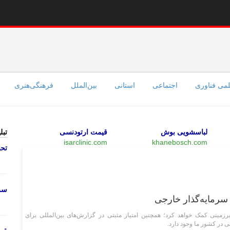
می فناوری
اجتماعی
استانی
بین‌الملل
فرهنگی‌هنری
لباسشویی بوش
قیمت ارتودنسی
تبل
isarclinic.com
khanebosch.com
تحص
سیاسی
سرو
زمینی کمک خواهد کرد؛ همچنین امتیاز مثبتی در گزارش‌های بین‌المللی برای
ی در کشور ما وجود دارد.