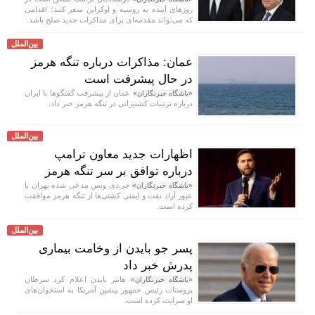
روز‌های آینده به روسیه و اوکراین سفر کنند؛ اقدامی
که می‌تواند مقدمه‌ای برای مذاکرات جدید صلح باشد.
بین‌الملل
عمان: مذاکرات درباره تنگه هرمز
در حال پیشرفت است
عمان از پیشرفت گفتگوها با ایران
«باشگاه خبرنگاران»
درباره ترتیبات کشتیرانی در تنگه هرمز خبر داد.
بین‌الملل
اظهارات جدید معاون ترامپ
درباره توافق بر سر تنگه هرمز
جی‌دی ونس مدعی شده تهران با
«باشگاه خبرنگاران»
عبور آزاد نفت و ایمنی کشتی‌ها از تنگه هرمز موافقت
کرده است.
بین‌الملل
پسر جو بایدن از وخامت بیماری
پدرش خبر داد
هانتر بایدن اعلام کرد سرطان
«باشگاه خبرنگاران»
پروستات رئیس جمهور پیشین آمریکا به استخوان‌های
او سرایت کرده است.