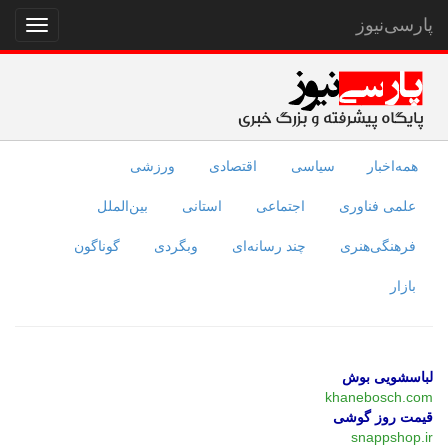
پارسی‌نیوز
نمایش
منو
همه‌اخبار
سیاسی
اقتصادی
ورزشی
علمی فناوری
اجتماعی
استانی
بین‌الملل
فرهنگی‌هنری
چند رسانه‌ای
وبگردی
گوناگون
بازار
لباسشویی بوش
khanebosch.com
قیمت روز گوشی
snappshop.ir