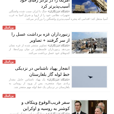
آمریکا را در برابر رقبای خود
آسیب‌پذیرتر کرد
جنگ با ایران سبب شده واشنگتن
«باشگاه خبرنگاران»
تجهیزات نظامی خود را از اروپا و شرق آسیا به غرب
آسیا منتقل کند؛ اقدامی که پنجره آسیب‌پذیری واشنگتن را بزرگ‌تر می‌کند.
بین‌الملل
زنبورداران غزه برداشت عسل را
از سر گرفتند + تصاویر
تصاویر منتشر شده از غزه نشان
«باشگاه خبرنگاران»
می‌دهد زنبورداران فلسطینی در میان ویرانه‌ها، از
کندو‌های خود عسل برداشت می‌کنند.
بین‌الملل
انفجار پهپاد ناشناس در نزدیکی
خط لوله گاز بلغارستان
یک پهپاد ناشناس حامل مقدار
«باشگاه خبرنگاران»
زیادی مواد منفجره، پس از ورود از رومانی به
بلغارستان در نزدیکی یک خط لوله مهم منفجر شد.
بین‌الملل
سفر قریب‌الوقوع ویتکاف و
کوشنر به روسیه و اوکراین
فرستادگان ترامپ ممکن است در
«باشگاه خبرنگاران»