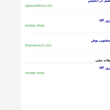
یل در انگلیس
ogoacademy.com
ر HP
myhpe.shop
اسشویی بوش
khanebosch.com
یغات متنی
ر HP
myhpe.shop