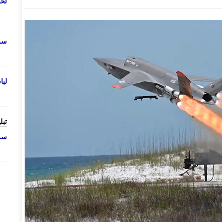
تحص
سرو
لب
تبل
سرو