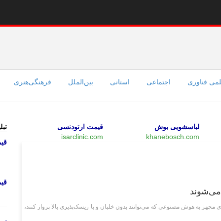
می فناوری
اجتماعی
استانی
بین‌الملل
فرهنگی‌هنری
لباسشویی بوش
قیمت ارتودنسی
تبل
isarclinic.com
khanebosch.com
قی
وبگردی
قی
می‌شوند
ی مجهز به هوش مصنوعی که می‌توانند بدون خلبان و با ریسک‌پذیری بالا پرواز کنند،