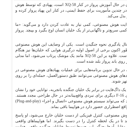
- مک‌مولن خلبان آمریکایی اکنون در حال آموزش پرواز در کنار XQ-58 است، پهپادی که توسط هوش
چندین مأموریت برای حفظ ایمنی، در کنار این پهپاد پرواز کرده و
بدل می‌کند.
 هدایت هوش مصنوعی، کمی نیاز به عادت کردن دارد و می‌گوید: «ما
 کمی سریع‌تر و ناگهانی‌تر از یک خلبان انسان اوج بگیرد و بپیچد. پرواز
 حال یادگیری نحوه جنگیدن است. یکی از وضایف این هوش مصنوعی
ر اکنون برخی از اصول اولیه درگیری هوایی که خلبان‌ها نیز هنگام
یادگیری پرواز آموزش می‌بینند، به آن آموزش داده شده است. علاوه بر این XQ-58 مانند یک موشک پرتاب می‌شود، اما مدلی
روی باند پرواز بلند شده است.
، در حال تدوین برنامه‌هایی برای عملیات پهپادهای هوش مصنوعی در
پادهای هوش مصنوعی می‌توانند طبق دستورالعمل، حمله‌ای را بر روی
هز شوند.
این در یک داگ‌فایت در برابر یک خلبان جنگنده باتجربه، توانایی خود را نشان
داده است. در مرکز تاپ گان هوش مصنوعی، جنگنده‌های F-16 دیگری برای نبردی واقع‌بینانه‌تر در حال طراحی مجدد هستند.
این هواپیماها همچنان دارای کابین خلبان و یک خلبان هستند که می‌تواند سیستم هوش مصنوعی «اتصال و اجرا» (Plug-and-play)
قع اضطراری حضور دارد در هواپیما باقی بماند.
هوش مصنوعی، کنترل فیزیکی از دست خلبان خارج می‌شود، او پاسخ
ند تا در یک لحظه کنترل را در دست بگیرند. اما هواپیماهای واقعی
قابل آن‌ها بجنگد. این جت‌ها توسط خلبانان جنگنده واقعی هدایت