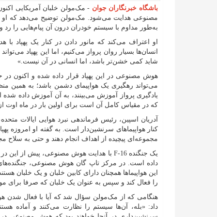
باشگاه خبرنگاران جوان
مصنوعی هدایت می‌شود. مک‌مولن توضیح می‌دهد که او در 
به‌طور مداوم با سیستم خودران درون آن پیام‌هایی را رد و 
او اعتراف می‌کند که مانور دادن در کنار یک پهپاد با
انسان‌ها بسیار روان پرواز می‌کنیم، اما این پهپاد می‌تواند
شاید کمی خشن‌تر باشد، اما انسانی در آن نیست.»
هوش مصنوعی در این پهپاد قرار داده شده و اکنون در
می‌تواند رهگیری یک هواپیمای دشمن باشد؛ به همین منظو
که در مقیاس کامل آن است برای اولین بار در ماه اوت از 
آدریان اسپین، رئیس فرماندهی نبرد هوایی ایالات متحده
کنار هواپیماهای سرنشین‌دار است. به گفته او امروزه په
مجموعه‌ای پیچیده از اهداف انجام دهند و حتی به سلاح مج
یک جنگنده F-16 با هدایت هوش مصنوعی، پیش از 
را فعال کند و سپس به عنوان یک خلبان که صرفا برای موا
هنگامی که از مک‌مولن سؤال شد که آیا با فعال شدن 
داد: «بله، آن‌ها سیستم را نظارت می‌کنند و آماده هست
سرنشین‌داری در آنجا خواهند بود که هوش مصنوعی در م