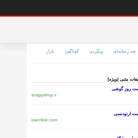
چند رسانه‌ای
وبگردی
گوناگون
بازار
یغات متنی (ویژه)
مت روز گوشی
snappshop.ir
مت ارتودنسی
isarclinic.com