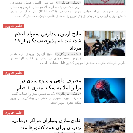
تیم ملی المپیاد هوش مصنوعی
«باشگاه خبرنگاران»
ایران با کسب یک مدال طلا، دو مدال نقره و یک مدال
برنز در سومین المپیاد جهانی هوش مصنوعی (IOAI ۲۰۲۶)، بار دیگر توانمندی
دانش‌آموزان ایرانی را در یکی از جدیدترین رقابت‌های علمی جهان به نمایش گذاشت.
علمی فناوری
نتایج آزمون مدارس سمپاد اعلام
شد/ ثبت‌نام پذیرفته‌شدگان از ۱۹
مرداد
نتایج آزمون ورودی پایه هفتم
«باشگاه خبرنگاران»
مدارس استعداد‌های درخشان در قالب کارنامه از
طریق تارنمای سازمان سنجش آموزش کشور قابل مشاهده است.
علمی فناوری
مصرف ماهی و میوه سدی در
برابر ابتلا به سکته مغزی + فیلم
یک متخصص مغز و اعصاب گفت:
«باشگاه خبرنگاران»
مصرف میوه، سبزی و ماهی در پیشگیری از بروز
سکته مغزی موثر است.
علمی فناوری
عادی‌سازی بمباران مراکز درمانی،
تهدیدی برای همه کشورهاست