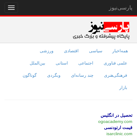
پارسی‌نیوز
نمایش
منو
همه‌اخبار
سیاسی
اقتصادی
ورزشی
علمی فناوری
اجتماعی
استانی
بین‌الملل
فرهنگی‌هنری
چند رسانه‌ای
وبگردی
گوناگون
بازار
تحصیل در انگلیس
ogoacademy.com
قیمت ارتودنسی
isarclinic.com