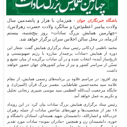
هم‌زمان با هزار و پانصدمین سال
باشگاه خبرنگاران جوان
-
ولادت پیامبر اعظم(ص) و سالگرد ولادت حضرت زهرا(س)،
«چهارمین همایش بزرگ سادات» روز پنج‌شنبه، بیستم
آذرماه، در محل سالن اجلاس سران برگزار خواهد شد.
محمد ناظمی اردکانی رئیس ستاد برگزاری همایش گفت: شعار این
دوره از همایش «سادات پرچمدار مبارزه با رژیم صهیونیستی و
تاریخ‌ساز آینده» انتخاب شده و در آن سادات برگزیده از میان تشیع و
تسنّن از سراسر کشور و نیز از سایر کشورهای جهان حضور خواهند
داشت.
وی افزود: در مراسم علاوه بر برنامه‌های رسمی همایش، از مقام
علامه سید محمدحسین طباطبایی، مفسر بزرگ قرآن (المیزان)، و
جایگاه مرجعیت آیت‌الله العظمی سید موسی شبیری زنجانی تجلیل
و تکریم به عمل خواهد آمد.
رئیس ستاد برگزاری همایش بزرگ سادات بیان کرد: در این رویداد
۱۸ نفر از شخصیت‌ها و چهره‌های شاخص سادات از جمله رهبران
حزب‌الله و انصارالله، دانشمندان شهید هسته‌ای، استادان دانشگاه و
حوزه، دانشمندان زن و همچنین «مادران نمونه» سادات مورد تقدیر