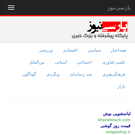
پارسی‌نیوز
نمایش
منو
همه‌اخبار
سیاسی
اقتصادی
ورزشی
علمی فناوری
اجتماعی
استانی
بین‌الملل
فرهنگی‌هنری
چند رسانه‌ای
وبگردی
گوناگون
بازار
لباسشویی بوش
khanebosch.com
قیمت روز گوشی
snappshop.ir