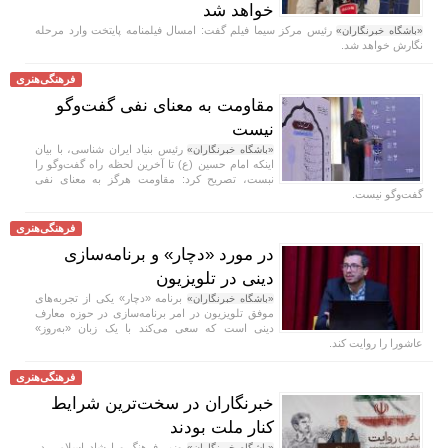
خواهد شد
رئیس مرکز سیما فیلم گفت: امسال فیلمنامه پایتخت وارد مرحله
«باشگاه خبرنگاران»
نگارش خواهد شد.
فرهنگی‌هنری
مقاومت به معنای نفی گفت‌و‌گو
نیست
رئیس بنیاد ایران شناسی، با بیان
«باشگاه خبرنگاران»
اینکه امام حسین (ع) تا آخرین لحظه راه گفت‌و‌گو را
نبست، تصریح کرد: مقاومت هرگز به معنای نفی
گفت‌و‌گو نیست.
فرهنگی‌هنری
در مورد «دچار» و برنامه‌سازی
دینی در تلویزیون
برنامه «دچار» یکی از تجربه‌های
«باشگاه خبرنگاران»
موفق تلویزیون در امر برنامه‌سازی در حوزه معارف
دینی است که سعی می‌کند با یک زبان «به‌روز»
عاشورا را روایت کند.
فرهنگی‌هنری
خبرنگاران در سخت‌ترین شرایط
کنار ملت بودند
وزیر فرهنگ و ارشاد اسلامی در
«باشگاه خبرنگاران»