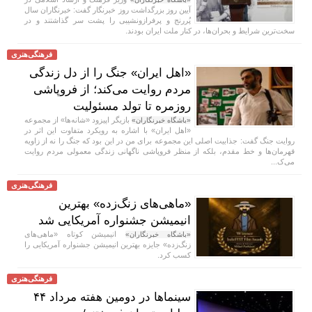
آیین روز بزرگداشت روز خبرنگار گفت: خبرنگاران سال
پُررنج و پرفرازونشیبی را پشت سر گذاشتند و در
سخت‌ترین شرایط و بحران‌ها، در کنار ملت ایران بودند.
فرهنگی‌هنری
«اهل ایران» جنگ را از دل زندگی
مردم روایت می‌کند؛ از فروپاشی
روزمره تا تولد مسئولیت
بازیگر اپیزود «شانه‌ها» از مجموعه
«باشگاه خبرنگاران»
«اهل ایران» با اشاره به رویکرد متفاوت این اثر در
روایت جنگ گفت: جذابیت اصلی این مجموعه برای من در این بود که جنگ را نه از زاویه
قهرمان‌ها و خط مقدم، بلکه از منظر فروپاشی ناگهانی زندگی معمولی مردم روایت
می‌ک...
فرهنگی‌هنری
«ماهی‌های زنگ‌زده» بهترین
انیمیشن جشنواره آمریکایی شد
انیمیشن کوتاه «ماهی‌های
«باشگاه خبرنگاران»
زنگ‌زده» جایزه بهترین انیمیشن جشنواره آمریکایی را
کسب کرد.
فرهنگی‌هنری
سینماها در دومین هفته‌ مرداد ۴۴