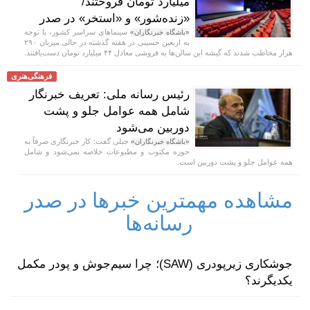
میلیارد تومان فروختند/
«زنده‌شور» و «استخر» در صدر
سینماهای سراسر کشور، با توجه
«باشگاه خبرنگاران»
به اربعین حسینی در هفته‌ گذشته در حالی میزبان ۲۹۰
هزار مخاطب شدند که گیشه این سالن‌ها به فروشی معادل ۴۴ میلیارد تومان دست‌یافتند.
فرهنگی‌هنری
رئیس رسانه ملی: تعریف خبرنگار
شامل همه عوامل جلو و پشت
دوربین می‌شود
جبلی گفت: کار خبرنگاری صرفاً به
«باشگاه خبرنگاران»
حوزه مکتوب و مطبوعات خلاصه نمی‌شود و شامل
همه عوامل جلو و پشت دوربین است.
مشاهده مهمترین خبرها در صدر
رسانه‌ها
جوشکاری زیرپودری (SAW)؛ چرا سیم‌جوش و پودر مکمل
یکدیگرند؟