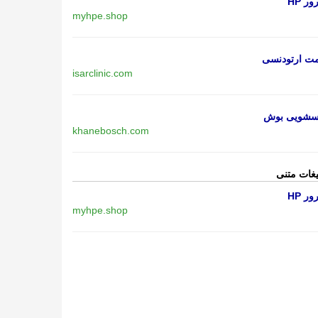
ر HP
myhpe.shop
مت ارتودنسی
isarclinic.com
اسشویی بوش
khanebosch.com
یغات متنی
ر HP
myhpe.shop