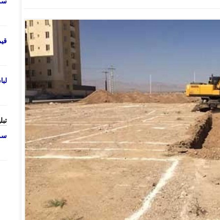
سرو
قی
لب
تبل
سرو