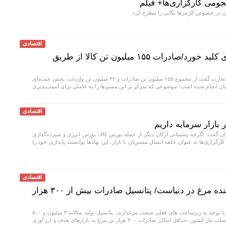
ومی کارگزاری‌ها+ فیلم
ان در خصوص کارمزها نکاتی را مطرح کرد.
اقتصادی
تدوین نظام مسائل کریدوری کلید خورد/صادرات ۱۵۵ میلیون تن کالا از طریق
معاون سازمان توسعه تجارت گفت:از مجموع ۱۵۵ میلیون تن صادرات و ۴۲ میلیون تن واردات، بخش عمده‌ای
مان انجام شده است؛ موضوعی که تمرکز بر این مسیر‌ها را به عاملی برای آسیب‌پذیری
اقتصادی
 بازار سرمایه داریم
ان گفت: اگرچه پشتیبانی ارکان دیگر از جمله بورس کالا، بورس انرژی و سپرده‌گذاری
ارگزاری‌ها به عنوان حلقه اتصال مشتریان با بازار، این نهاد‌ها توانستند پایداری خود را
اقتصادی
ایران جزء ۱۰ کشور تولیدکننده مرغ در دنیاست/ پتانسیل صادرات بیش از ۳۰۰ هزار
بنابر گفته کارشناسان، با توجه به زیرساخت های فعلی صنعت مرغداری، پتانسیل تولید سالانه ۳ میلیون و ۵۰۰
هزار تن‌ مرغ در کشور وجود دارد که با احتساب نیاز کشور، حداقل امکان صادرات ۳۰۰ هزار تن مرغ به بازارهای هدف و ارز آوری