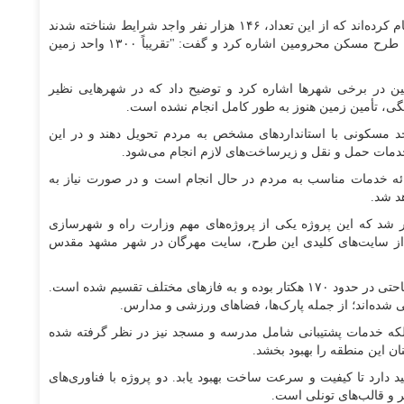
وی افزود: "در خراسان رضوی، ۵۴۰ هزار متقاضی ثبت نام کرده‌اند که از این تعداد، ۱۴۶ هزار نفر واجد شرایط شناخته شدند
و ۴۳ هزار نفر نیز وجه واریز کرده‌اند". در ادامه، دایی به طرح مسکن محرومین اشاره کرد و گفت: "تقریباً ۱۳۰۰ واحد زمین
ین در برخی شهرها اشاره کرد و توضیح داد که در شهرهایی نظیر
نگی، تأمین زمین هنوز به طور کامل انجام نشده است.
رنشان کرد که هدف آنها این است که ۵۰۰ واحد مسکونی با استانداردهای مشخص به مردم تحویل دهند و در این
 خدمات حمل و نقل و زیرساخت‌های لازم انجام می‌شود.
ارائه خدمات مناسب به مردم در حال انجام است و در صورت نیاز به
هد شد.
شد که این پروژه یکی از پروژه‌های مهم وزارت راه و شهرسازی
از سایت‌های کلیدی این طرح، سایت مهرگان در شهر مشهد مقدس
او بیان کرد:این سایت شامل ۲،۰۰۰ واحد مسکونی با مساحتی در حدود ۱۷۰ هکتار بوده و به فازهای مختلف تقسیم شده است.
 شده‌اند؛ از جمله پارک‌ها، فضاهای ورزشی و مدارس.
ه خدمات پشتیبانی شامل مدرسه و مسجد نیز در نظر گرفته شده
 این منطقه را بهبود بخشد.
 دارد تا کیفیت و سرعت ساخت بهبود یابد. دو پروژه با فناوری‌های
 و قالب‌های تونلی است.