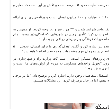
او بیان کرد:در حال حاضر متوسط پیشرفت فیزیکی پروژه در سه سایت حدود ۶۵ درصد است و تلاش بر این است که معابر و
وی ادامه داد: قیمت تمام شده واحدها بین ۱ میلیارد و ۱۰۰ تا ۱ میلیارد و ۲۰۰ میلیون تومان است و برنامه‌ریزی برای ارائه
به گفته وی، از ۵۴۰ هزار متقاضی ثبت نامی، ۱۴۶ هزار نفر واجد شرایط شدند و ۴۳ هزار نفر واریز وجه کردند. او همچنین به
 و خاطرنشان کرد: "تأمین زمین در شهرهایی که امکان‌پذیر بوده، انجام
له میراث فرهنگی و زمین‌های زراعی وجود دارد."
مدیر کل راه و شهرسازی استان در ادامه به برنامه‌های آینده نیز اشاره کرد و گفت: "هدف‌گذاری ما برای امسال، تحویل ۵۰۰
ام در دو زمان مهم هفته دولت و دهه فجر انجام خواهد شد."
‌های پروژه‌های مسکن است، از مشارکت وزارت راه و شهرسازی در
د: "تحویل واحدهای مسکونی به مردم از اولویت‌های ما است و
یشتری پیش برود."
ستقبال متقاضیان وجود دارد، اشاره کرد و توضیح داد: "ما در برخی
ئه دهیم، اما در حال برطرف کردن این مشکلات هستیم.