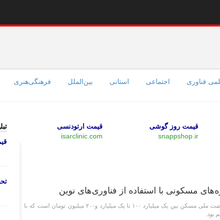
می فناوری
اجتماعی
استانی
بین‌الملل
فرهنگی‌هنری
قیمت روز گوشی
قیمت ارتودنسی
تبل
isarclinic.com
snappshop.ir
قی
اقتصادی
تحص
مدیرکل راه وشهرسازی گفت: قیمت تمام شده ساخت واحد‌های نهضت ملی مسکن بین یک میلیارد ۱۰۰ تا یک میلیارد و۲۰۰ میلیون تومان است که با