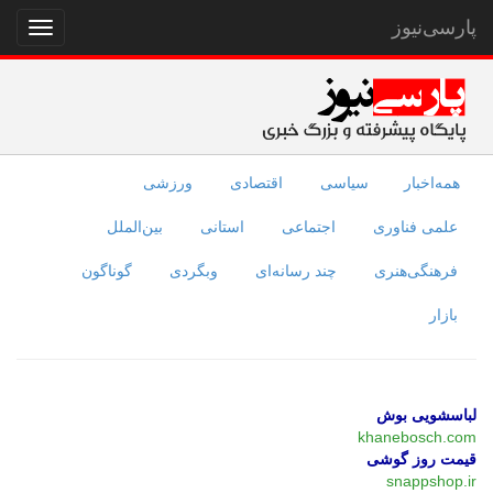
پارسی‌نیوز
نمایش
منو
همه‌اخبار
سیاسی
اقتصادی
ورزشی
علمی فناوری
اجتماعی
استانی
بین‌الملل
فرهنگی‌هنری
چند رسانه‌ای
وبگردی
گوناگون
بازار
لباسشویی بوش
khanebosch.com
قیمت روز گوشی
snappshop.ir