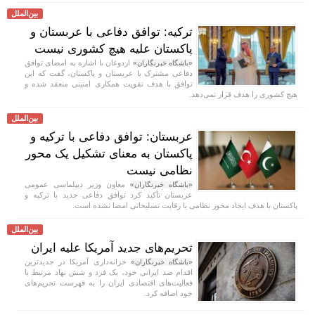
بین‌الملل
ترکیه: توافق دفاعی با عربستان و
پاکستان علیه هیچ کشوری نیست
اردوغان با اشاره به امضای توافق
«باشگاه خبرنگاران»
دفاعی مشترک با عربستان و پاکستان، گفت که این
توافق با هدف تقویت همکاری امنیتی منعقد شده و
هیچ کشوری را هدف قرار نمی‌دهد.
بین‌الملل
عربستان: توافق دفاعی با ترکیه و
پاکستان به معنای تشکیل یک محور
نظامی نیست
معاون وزیر دیپلماسی عمومی
«باشگاه خبرنگاران»
عربستان تأکید کرد توافق دفاعی جدید با ترکیه و
پاکستان با هدف ایجاد محور نظامی یا رقابت تسلیحاتی امضا نشده است.
بین‌الملل
تحریم‌های جدید آمریکا علیه ایران
خزانه‌داری آمریکا در جدیدترین
«باشگاه خبرنگاران»
اقدام ضد ایرانی خود، یک فرد و شش نهاد مرتبط با
فعالیت‌های اقتصادی ایران را به فهرست تحریم‌های
خود اضافه کرد.