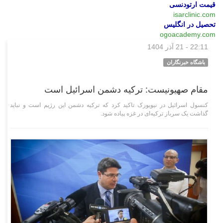
قیمت ارتودنسی
isarclinic.com
تحصیل در انگلیس
ogoacademy.com
22:11 - 21 آذر 1404
بین‌الملل
باشگاه خبرنگاران
مقام صهیونیست: ترکیه دشمن اسرائیل است
کنسول اسرائیل در نیویورک تاکید کرد که ترکیه دشمن این رژیم است و نباید
گذاشت یک سرباز ترکیه‌ای در غزه پیاده شود.