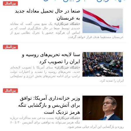
بین‌الملل
صنعا در حال تحمیل معادله جدید
به عربستان
یک منبع یمنی گفت که معادله
«باشگاه خبرنگاران»
جدیدی توسط صنعا در حال شکل‌گیری است که بر
اساس آن هرگونه حضور یا تحرک نظامی نیرو از
عربستان مستقیما هدف قرار خواهد گرفت.
بین‌الملل
سنا لایحه تحریم‌های روسیه و
ایران را تصویب کرد
سنای آمریکا با تصویب لایحه‌ای
«باشگاه خبرنگاران»
جدید، تحریم‌های روسیه را تشدید و اختیارات دولت
ترامپ برای ادامه تحریم‌های بخش انرژی و تسلیحاتی
ایران را تمدید کرد.
بین‌الملل
وزیر خزانه‌داری آمریکا: توافق
برای آتش‌بس و بازگشایی تنگه
هرمز نزدیک است
بسنت مدعی شد مذاکرات درباره
«باشگاه خبرنگاران»
تنگه هرمز می‌تواند به توافقی برای آتش‌بس ۳۰ تا ۶۰
روزه و بازگشایی این آبراه حیاتی منجر شود.