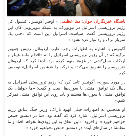
باشگاه خبرنگاران جوان؛ مینا عظیمی
- اوفیر آکونیس، کنسول کل
رژیم تروریستی اسرائیل در نیویورک، به شبکه تلویزیونی کان این
رژیم تروریستی گفت: سیاست اسرائیل این است که «حتی یک
سرباز ترک وارد نوار غزه نشود.»
آکونیس با اشاره به اظهارات رجب طیب اردوغان، رئیس جمهور
ترکیه که در آن رژیم تروریستی اسرائیل را به «اقدام مانند هیتلر و
ارتکاب نسل‌کشی در غزه» متهم کرده بود، ادعا کرد که اردوغان
«تروریسم را تشویق می‌کند» و ترکیه را «دشمن اسرائیل» توصیف
کرد.
در مورد سوریه، آکونیس تایید کرد که رژیم تروریستی اسرائیل به
دنبال یک توافق امنیتی با سوری‌ها است و گفت: «ما خواهان یک
توافق امنیتی با سوری‌ها هستیم و باید روی این توافق امنیتی تمرکز
کنیم.»
او همچنین به اظهارات قبلی ایهود باراک، وزیر جنگ سابق رژیم
تروریستی اسرائیل، اشاره کرد که گفته بود: «ما در دمشق حمص
خواهیم خورد.» او افزود: «این اتفاق به این زودی‌ها نخواهد افتاد و ما
مطمئنا در سال‌های آینده در دمشق حمص نخواهیم خورد.»