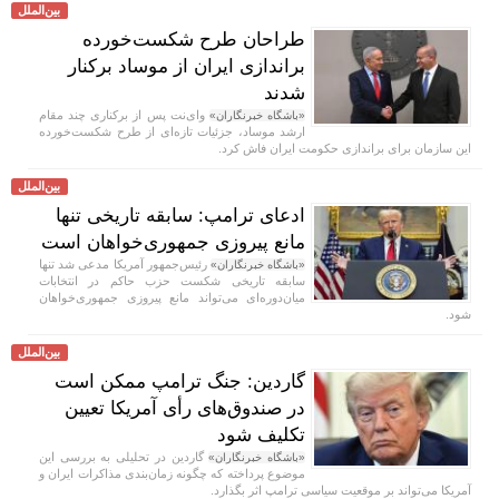
بین‌الملل
طراحان طرح شکست‌خورده
براندازی ایران از موساد برکنار
شدند
وای‌نت پس از برکناری چند مقام
«باشگاه خبرنگاران»
ارشد موساد، جزئیات تازه‌ای از طرح شکست‌خورده
این سازمان برای براندازی حکومت ایران فاش کرد.
بین‌الملل
ادعای ترامپ: سابقه تاریخی تنها
مانع پیروزی جمهوری‌خواهان است
رئیس‌جمهور آمریکا مدعی شد تنها
«باشگاه خبرنگاران»
سابقه تاریخی شکست حزب حاکم در انتخابات
میان‌دوره‌ای می‌تواند مانع پیروزی جمهوری‌خواهان
شود.
بین‌الملل
گاردین: جنگ ترامپ ممکن است
در صندوق‌های رأی آمریکا تعیین
تکلیف شود
گاردین در تحلیلی به بررسی این
«باشگاه خبرنگاران»
موضوع پرداخته که چگونه زمان‌بندی مذاکرات ایران و
آمریکا می‌تواند بر موقعیت سیاسی ترامپ اثر بگذارد.