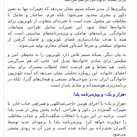
پیگیری‌ها از مدیر شبکه نسیم نشان می‌دهد که تغییرات تنها به تغییر
دکور و مجری محدود نمی‌شود؛ بلکه فرم، ساختار و تعامل با
مخاطب نیز متحول شده است تا تجربه‌ای متفاوت از تلویزیون برای
خانواده‌ها ایجاد شود. این تغییرات شامل طراحی مسابقات
خانوادگی، برنامه‌های تعاملی و ویژه‌برنامه‌های مناسبتی است که
همه با هدف شاداب‌سازی فضای تلویزیون و فاصله گرفتن از
محتوای سطحی و صرفاً خنده‌آور فضای مجازی تولید می‌شوند.
به بیان دیگر، شبکه نسیم تلاش دارد تلویزیون را به محیطی امن و
مطمئن برای شادی خانواده‌ها تبدیل کند؛ جایی که هم سرگرمی
باشد، هم نشاط و هم فرصت ایجاد لحظات مشترک برای تمام
اعضای خانواده. این رویکرد تحلیلی نشان می‌دهد که آینده تلویزیون
خانوادگی ایران نه در شوخی‌های تصنعی و هیجان‌های گذرا، بلکه در
برنامه‌ریزی هوشمندانه و شادی پایدار است.
«هزار و یک» و ویژه‌برنامه یلدا
«هزار و یک» با اجرای هومن حاجی‌عبداللهی و همراهی جناب خان، با
تغییرات گسترده در دکور و طراحی، آماده پخش پیش از شب یلدا
است. برنامه در این دوره با اتفاقات شگفت‌انگیز و جذاب مخاطب
را ذوق‌زده خواهد کرد. ویژه‌برنامه یلدا با برمودای جدید توسط
کامران نجف‌زاده نیز آماده شده است و تیزر آن به زودی منتشر
می‌شود.