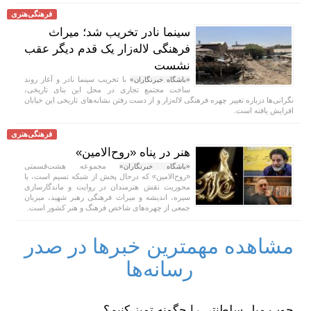
فرهنگی‌هنری
سینما نادر تخریب شد؛ میراث
فرهنگی لاله‌زار یک قدم دیگر عقب
نشست
با تخریب سینما نادر و آغاز روند
«باشگاه خبرنگاران»
ساخت مجتمع تجاری در محل این بنای تاریخی،
نگرانی‌ها درباره تغییر چهره فرهنگی لاله‌زار و از دست رفتن نشانه‌های تاریخی این خیابان
افزایش یافته است.
فرهنگی‌هنری
هنر در پناه «روح‌الامین»
مجموعه هشت‌قسمتی
«باشگاه خبرنگاران»
«روح‌الامین» که درحال پخش از شبکه نسیم است، با
محوریت نقش هنرمندان در روایت و ماندگارسازی
سیره، اندیشه و میراث فرهنگی رهبر شهید، میزبان
جمعی از چهره‌های شاخص فرهنگ و هنر کشور است.
مشاهده مهمترین خبرها در صدر
رسانه‌ها
چوب مبل سلطنتی را چگونه تمیز کنیم؟