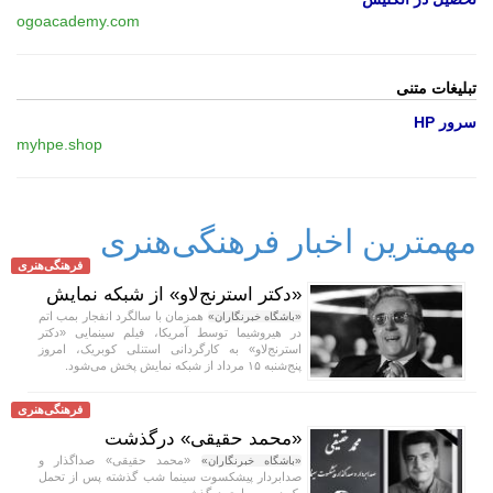
ogoacademy.com
تبلیغات متنی
سرور HP
myhpe.shop
مهمترین اخبار فرهنگی‌هنری
فرهنگی‌هنری
«دکتر استرنج‌لاو» از شبکه نمایش
همزمان با سالگرد انفجار بمب اتم
«باشگاه خبرنگاران»
در هیروشیما توسط آمریکا، فیلم سینمایی «دکتر
استرنج‌لاو» به کارگردانی استنلی کوبریک، امروز
پنج‌شنبه ۱۵ مرداد از شبکه نمایش پخش می‌شود.
فرهنگی‌هنری
«محمد حقیقی» درگذشت
«محمد حقیقی» صداگذار و
«باشگاه خبرنگاران»
صدابردار پیشکسوت سینما شب گذشته پس از تحمل
یک دوره بیماری درگذشت.