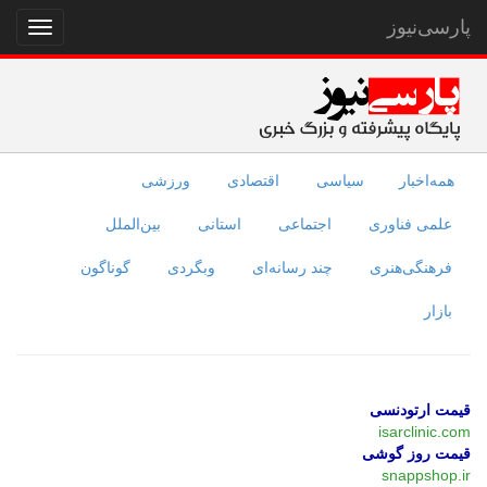
پارسی‌نیوز
نمایش
منو
همه‌اخبار
سیاسی
اقتصادی
ورزشی
علمی فناوری
اجتماعی
استانی
بین‌الملل
فرهنگی‌هنری
چند رسانه‌ای
وبگردی
گوناگون
بازار
قیمت ارتودنسی
isarclinic.com
قیمت روز گوشی
snappshop.ir