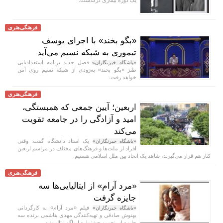
فرهنگی‌هنری
«بگو بخند» با اجرای یوسف
تیموری به شبکه نسیم می‌آید
فصل جدید برنامه استعدادیابی
«باشگاه خبرنگاران»
طنز «بگو بخند» به‌زودی از شبکه نسیم روی آنتن
خواهد رفت.
فرهنگی‌هنری
اربعین؛ آیین جمعی که همبستگی،
امید و آزادگی را در جامعه تقویت
می‌کند
یک استاد دانشگاه گفت: وقتی
«باشگاه خبرنگاران»
افراد از ملت‌ها و فرهنگ‌های مختلف در مراسم اربعین
کنار هم قرار می‌گیرند، شاهد یک اتحاد بین ملل اسلامی هستیم.
فرهنگی‌هنری
«مرد آرام» از ایتالیایی‌ها سه
جایزه گرفت
فیلم «مرد آرام» به کارگردانی
«باشگاه خبرنگاران»
بهنوش صادقی و تهیه‌کنندگی مهدی هاشمی برنده سه
جایزه از پنجمین جشنواره ایماگو ایتالیا شد.