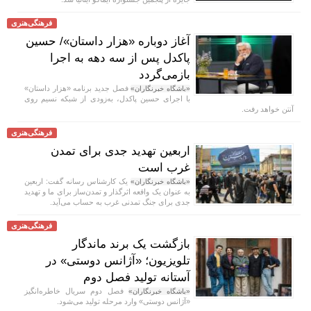
فرهنگی‌هنری
آغاز دوباره «هزار داستان»/ حسین
پاکدل پس از سه دهه به اجرا
بازمی‌گردد
فصل جدید برنامه «هزار داستان»
«باشگاه خبرنگاران»
با اجرای حسین پاکدل، به‌زودی از شبکه نسیم روی
آنتن خواهد رفت.
فرهنگی‌هنری
اربعین تهدید جدی برای تمدن
غرب است
یک کارشناس رسانه گفت: اربعین
«باشگاه خبرنگاران»
به عنوان یک واقعه اثرگذار و تمدن‌ساز برای ما و تهدید
جدی برای جنگ تمدنی غرب به حساب می‌آید.
فرهنگی‌هنری
بازگشت یک برند ماندگار
تلویزیون؛ «آژانس دوستی» در
آستانه تولید فصل دوم
فصل دوم سریال خاطره‌انگیز
«باشگاه خبرنگاران»
«آژانس دوستی» وارد مرحله تولید می‌شود.