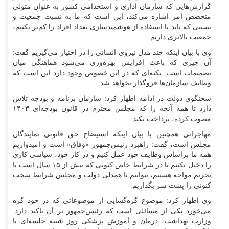
گزارش‌هایی که سازمان اداری و استخدامی کشور به عنوان متولی
متخصص امر اشاره می‌کند، این است که ما به نسبت جمعیت و
نسبتی که باید با استفاده از هوشمندسازی تعداد افراد را کم‌تر بکنیم،
جمعیت بالاتری داریم.
وی با بیان اینکه چند مدل نیروی انسانی را در اختیار می‌گیریم گفت:
آن چیزی که باعث افزایش بهره‌وری می‌شود هماهنگی میان
تصمیمات است. نکته‌ای که در این خصوص وجود دارد این است که
وظایف سازمان‌ها فروگذار نخواهد شد.
سخنگوی دولت در ادامه اظهار کرد: سازمان برنامه و بودجه تلاش
دارد تا همه آنچه را که مجلس محترم در قانون بودجه‌ای ۱۴۰۳
مصوب کرده، پرداخت بکند.
مهاجرانی همچنین با بیان اینکه استیضاح حق قانونی نمایندگان
مجلس است، گفت: راهبرد رئیس‌جمهور «وفاق» است و امیدواریم
همه ما براساس وظایف خود عمل کنیم و در کار خود، سیاسی کاری
را دخیل نکنیم تا در شرایط خاص کنونی که بیش از ۱۵ سال است با
تحریم مواجه هستیم، بتوانیم با همدلی دولت و مجلس شرایط سخت
کنونی را پشت سر بگذاریم.
وی اظهار کرد: موضوع گره‌گشایی از موضوعاتی که در خود گره
می‌خورد یکی از مسائلی است که رئیس‌جمهور بر آن تاکید دارد.
وزارت بهداشت، درمان و آموزش پزشکی روز شنبه جلسه‌ای با