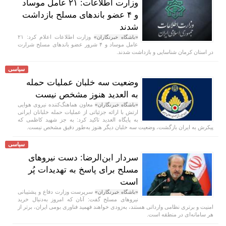
وزارت اطلاعات: ۲۱ عامل موساد
و ۴ عضو باند‌های مسلح بازداشت
شدند
وزارت اطلاعات اعلام کرد: ۲۱
«باشگاه خبرنگاران»
عامل موساد و ۴ شرور عضو باند‌های مسلح شرارت
در استان کرمان شناسایی و بازداشت شدند.
سیاسی
وضعیت سه خلبان عملیات حمله
به العدید هنوز مشخص نیست
معاون هماهنگ‌کننده نیروی هوایی
«باشگاه خبرنگاران»
ارتش با ارائه جزئیاتی از عملیات حمله خلبانان ایرانی
به پایگاه العدید تاکید کرد: به جز شهید کاظمی که
پیکرش به ایران بازگشت، وضعیت سه خلبان دیگر هنوز به‌طور دقیق مشخص نیست.
سیاسی
سردار ابن‌الرضا: دست نیرو‌های
مسلح برای پاسخ به تهدیدات پُر
است
سرپرست وزارت دفاع و پشتیبانی
«باشگاه خبرنگاران»
نیرو‌های مسلح گفت: آنان که امروز به‌دنبال خرید
امنیت و برتری نظامی وارداتی هستند، به‌زودی خواهند فهمید فناوری بومی ایران، برتر از
هر سامانه‌ای در منطقه است.