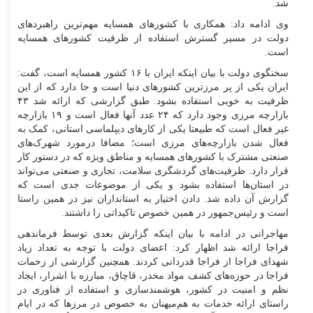
شد.
وی ادامه داد: همکاری با کشور‌های همسایه مهم‌ترین راهبرد‌های
دولت در مسیر گسترش استفاده از ظرفیت کشور‌های همسایه
است.
سخنگوی دولت با بیان اینکه ایران با ۱۶ کشور همسایه است، گفت:
ایران یکی از پر مرزترین کشور‌های دنیا است و جا دارد که از این
ظرفیت به خوبی استفاده بشود. طبق گزارشی که ارائه شد ۴۳
بازارچه مرزی وجود دارد که ۲۴ عدد آنها فعال است و ۱۹ بازارچه
غیر فعال است که طبیعتا یکی از کار‌های دیپلماسی استانی، کمک به
فعال شدن بازارچه‌های مرزی است؛ مضافا درمورد شهرک‌های
صنعتی مشترک با کشور‌های همسایه و مناطق ویژه که در دستور کار
قرار دارد. ظرفیت‌های گردشگری سلامت، تجاری و صنعتی می‌تواند
در استان‌ها استفاده بشود و یکی از موضوعات جدی است که
گزارش آن داده شد. دادن اختیار به استانداران نیز در همین راستا
است و رئیس‌جمهور در همین خصوص تاکیداتی را داشتند.
مهاجرانی در ادامه با بیان اینکه گزارش بعدی توسط فرماندهی
فراجا ارائه شد اظهار کرد: اعضای دولت با توجه به تعداد زیاد
شهدای فراجا از فراجا قدردانی کردند. همچنین گزارشی از زحمات
فراجا در حوزه‌های کشف مواد مخدر، قاچاق، مبارزه با اشرار، ایجاد
نظم و امنیت در کشور، هوشمندسازی و استفاده از فناوری در
راستای ارائه خدمات به هم‌میهنان به خصوص در مرز‌ها که در ایام