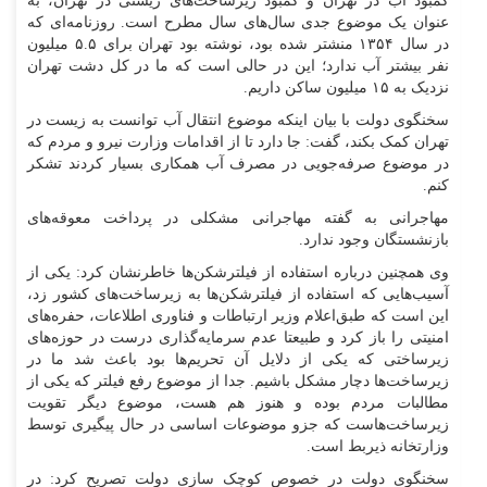
کمبود آب در تهران و کمبود زیرساخت‌های زیستی در تهران، به
عنوان یک موضوع جدی سال‌های سال مطرح است. روزنامه‌ای که
در سال ۱۳۵۴ منشتر شده بود، نوشته بود تهران برای ۵.۵ میلیون
نفر بیشتر آب ندارد؛ این در حالی است که ما در کل دشت تهران
نزدیک به ۱۵ میلیون ساکن داریم.
سخنگوی دولت با بیان اینکه موضوع انتقال آب توانست به زیست در
تهران کمک بکند، گفت: جا دارد تا از اقدامات وزارت نیرو و مردم که
در موضوع صرفه‌جویی در مصرف آب همکاری بسیار کردند تشکر
کنم.
مهاجرانی به گفته مهاجرانی مشکلی در پرداخت معوقه‌های
بازنشستگان وجود ندارد.
وی همچنین درباره استفاده از فیلترشکن‌ها خاطرنشان کرد: یکی از
آسیب‌هایی که استفاده از فیلترشکن‌ها به زیرساخت‌های کشور زد،
این است که طبق‌اعلام وزیر ارتباطات و فناوری اطلاعات، حفره‌های
امنیتی را باز کرد و طبیعتا عدم سرمایه‌گذاری درست در حوزه‌های
زیرساختی که یکی از دلایل آن تحریم‌ها بود باعث شد ما در
زیرساخت‌ها دچار مشکل باشیم. جدا از موضوع رفع فیلتر که یکی از
مطالبات مردم بوده و هنوز هم هست، موضوع دیگر تقویت
زیرساخت‌هاست که جزو موضوعات اساسی در حال پیگیری توسط
وزارتخانه ذیربط است.
سخنگوی دولت در خصوص کوچک سازی دولت تصریح کرد: در