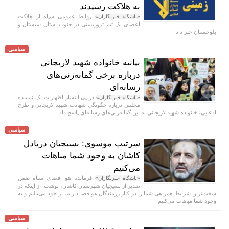
به هلاکت رسیدند
روابط عمومی سپاه از هلاکت
«باشگاه خبرنگاران»
اعضای یک تیم تروریستی در جنوب استان سیستان و
بلوچستان خبر داد.
سیاسی
بیانیه خانواده شهید لاریجانی
درباره برخی گمانه‌زنی‌های
رسانه‌ای
در پی انتشار اظهارات یک نماینده
«باشگاه خبرنگاران»
مجلس درباره چگونگی شهادت شهید لاریجانی و طرح
ادعایی، خانواده شهید لاریجانی به این گمانه‌زنی‌های رسانه‌ای پاسخ داد.
سیاسی
سرتیپ موسوی: بسیجیان دریادل
کاشان به وجود شما مباهات
می‌کنیم
فرمانده هوا فضای سپاه ضمن
«باشگاه خبرنگاران»
تقدیر از بسیجیان شهرستان کاشان، نوشت: از اینکه در
سخت‌ترین شرایط همراهی شما را در کنار رزمندگان هوافضا داریم، بر خود می‌بالیم و به
وجود شما مباهات می‌کنیم.
سیاسی