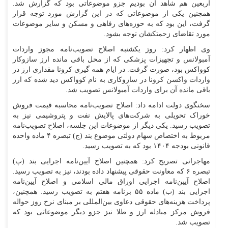
اربعین هم شاهد آن بودیم جزو موضوعاتی بود که گزارش شد.
همچنین یکی از موضوعاتی که در این گزارش مورد توجه قرار
گرفت، این بود که به حوزه‌های رفاهی و مسکن و سایر موضوعات
مورد تقاضای زحمتکشان توجه بشود.
وی اظهار کرد: روز یکشنبه اصلاح تصویب‌نامه مجوز واردات
آمبولانس و تجهیزات پزشکی که از محل باقی مانده ارز سازوکار
کوواکس بود، صورت گرفت. در ایام همه گیری کرونا مقداری ارز در
واردات واکسن کرونا در سازوکاری به نام کوواکس دید شده که ارز
باقی مانده آن برای واردات آمبولانس تصویب شد.
سخنگوی دولت ادامه داد: اصلاح تصویب‌نامه محاسبه قیمت فروش
خوراک تحویلی به شرکت‌های پالایش نفت و پتروشیمی نیز به
تصویب رسید. یکی دیگر از موضوعات این جلسه، اصلاح تصویب‌نامه
مربوط به اختصاص سهام دولتی موضوع بند (ج) تبصره ۴ ماده واحده
قانونی بودجه ۱۴۰۴ بود که به تصویب رسید.
مهاجرانی تصریح کرد: همچنین اصلاح آیین‌نامه اجرایی بند (پ)
تبصره ۶ که معاونت حقوقی پیشنهاد داده بودند، نیز به تصویب رسید.
اصلاح آیین‌نامه اجرایی اوراق مالی اسلامی و اصلاح آیین‌نامه
اجرایی بند (ب) ماده ۵۵ برنامه هفتم به تصویب رسید. همچنین،
پرداخت هزینه‌های حقوقی دعاوی بین‌المللی بر مبنای نرخ روز حواله
فروش مرکز مبادله ارز و طلا نیز جزو دیگر موضوعاتی بود که
تصویب شد.