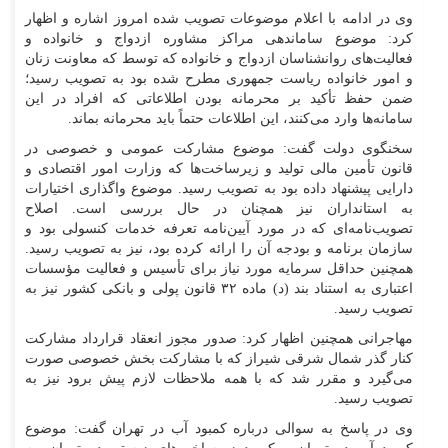
وی در ادامه با اعلام موضوعات تصویب شده امروز اشاره و اظهار
کرد: موضوع ساماندهی مراکز مشاوره ازدواج و خانواده و
فعالیت‌های روانشناسان ازدواج و خانواده که توسط که معاونت زنان
و امور خانواده ریاست جمهوری مطرح شده بود به تصویب رسید؛
ضمن حفظ تأکید بر محرمانه بودن اطلاعاتی که افراد در این
سامانه‌ها وارد می‌کنند، این اطلاعات حتماً باید محرمانه بماند.
سخنگوی دولت گفت: موضوع مشارکت عمومی و خصوصی در
قانون تأمین مالی تولید و زیرساخت‌ها که وزارت امور اقتصادی و
دارایی پیشنهاد داده بود به تصویب رسید. موضوع واگذاری اختیارات
به استانداران نیز همچنان در حال بررسی است. اصلاح
تصویب‌نامه‌ای که در مورد آیین‌نامه تعرفه خدمات کنسولی بود و
سازمان برنامه و بودجه آن را ارائه کرده بود، نیز به تصویب رسید.
همچنین حداقل سرمایه مورد نیاز برای تأسیس و فعالیت مؤسسات
اعتباری به استناد بند (د) ماده ۳۲ قانون پولی و بانکی کشور نیز به
تصویب رسید.
مهاجرانی همچنین اظهار کرد: صدور مجوز انعقاد قرارداد مشارکت
کنار گذر شمال شرقی شیراز که با مشارکت بخش خصوصی صورت
می‌گیرد و مقرر شد که با همه ملاحظات لازم پیش برود نیز به
تصویب رسید.
وی در پاسخ به سوالی درباره کمبود آب در تهران گفت: موضوع