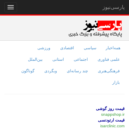
پارسی‌نیوز
نمایش
منو
همه‌اخبار
سیاسی
اقتصادی
ورزشی
علمی فناوری
اجتماعی
استانی
بین‌الملل
فرهنگی‌هنری
چند رسانه‌ای
وبگردی
گوناگون
بازار
قیمت روز گوشی
snappshop.ir
قیمت ارتودنسی
isarclinic.com