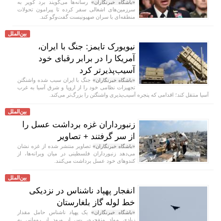
رسانه‌ها می‌گویند برد کوپر به
«باشگاه خبرنگاران»
سرزمین‌های اشغالی سفر کرده تا پیرامون تحولات
منطقه‌ای با سران صهیونیست گفت‌و‌گو کند.
بین‌الملل
نیویورک تایمز: جنگ با ایران،
آمریکا را در برابر رقبای خود
آسیب‌پذیرتر کرد
جنگ با ایران سبب شده واشنگتن
«باشگاه خبرنگاران»
تجهیزات نظامی خود را از اروپا و شرق آسیا به غرب
آسیا منتقل کند؛ اقدامی که پنجره آسیب‌پذیری واشنگتن را بزرگ‌تر می‌کند.
بین‌الملل
زنبورداران غزه برداشت عسل را
از سر گرفتند + تصاویر
تصاویر منتشر شده از غزه نشان
«باشگاه خبرنگاران»
می‌دهد زنبورداران فلسطینی در میان ویرانه‌ها، از
کندو‌های خود عسل برداشت می‌کنند.
بین‌الملل
انفجار پهپاد ناشناس در نزدیکی
خط لوله گاز بلغارستان
یک پهپاد ناشناس حامل مقدار
«باشگاه خبرنگاران»
زیادی مواد منفجره، پس از ورود از رومانی به