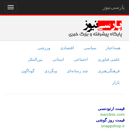
پارسی‌نیوز
نمایش
منو
همه‌اخبار
سیاسی
اقتصادی
ورزشی
علمی فناوری
اجتماعی
استانی
بین‌الملل
فرهنگی‌هنری
چند رسانه‌ای
وبگردی
گوناگون
بازار
قیمت ارتودنسی
isarclinic.com
قیمت روز گوشی
snappshop.ir