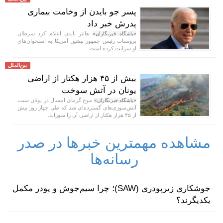
پسر جو بایدن از وخامت بیماری
پدرش خبر داد
هانتر بایدن اعلام کرد سرطان
«باشگاه خبرنگاران»
پروستات رئیس جمهور پیشین آمریکا به استخوان‌های
او سرایت کرده است.
بین‌الملل
بیش از ۴۵ هزار هکتار از اراضی
یونان در آتش سوخت
موج گرمای امسال در یونان سبب
«باشگاه خبرنگاران»
آتش‌سوزی‌های گسترده‌ای شد که طی چهار روز بیش
از ۴۵ هزار هکتار از اراضی آن را سوزاند.
مشاهده مهمترین خبرها در صدر
رسانه‌ها
جوشکاری زیرپودری (SAW)؛ چرا سیم‌جوش و پودر مکمل
یکدیگرند؟