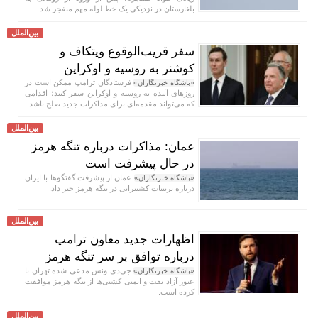
بلغارستان در نزدیکی یک خط لوله مهم منفجر شد.
بین‌الملل
سفر قریب‌الوقوع ویتکاف و
کوشنر به روسیه و اوکراین
فرستادگان ترامپ ممکن است در
«باشگاه خبرنگاران»
روز‌های آینده به روسیه و اوکراین سفر کنند؛ اقدامی
که می‌تواند مقدمه‌ای برای مذاکرات جدید صلح باشد.
بین‌الملل
عمان: مذاکرات درباره تنگه هرمز
در حال پیشرفت است
عمان از پیشرفت گفتگوها با ایران
«باشگاه خبرنگاران»
درباره ترتیبات کشتیرانی در تنگه هرمز خبر داد.
بین‌الملل
اظهارات جدید معاون ترامپ
درباره توافق بر سر تنگه هرمز
جی‌دی ونس مدعی شده تهران با
«باشگاه خبرنگاران»
عبور آزاد نفت و ایمنی کشتی‌ها از تنگه هرمز موافقت
کرده است.
بین‌الملل