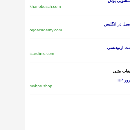
اسشویی بوش
khanebosch.com
یل در انگلیس
ogoacademy.com
مت ارتودنسی
isarclinic.com
یغات متنی
ر HP
myhpe.shop