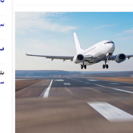
لب
تحص
قی
تبل
سرو