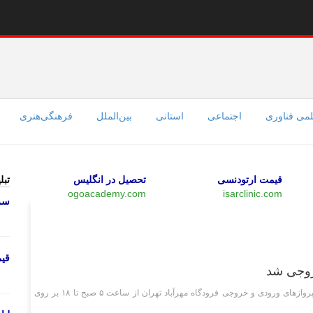
می فناوری
اجتماعی
استانی
بین‌الملل
فرهنگی‌هنری
قیمت ارتودنسی
تحصیل در انگلیس
تبل
ogoacademy.com
isarclinic.com
سرو
اقتصادی
قی
خروجی شد
سرپرست معاونت استاندارد پرواز سازمان هواپیمایی کشور گفت: پرواز‌های ورودی و خروجی فرودگاه مهرآباد تهران از ساعت ۵ صبح تا ۱۸ بر روی