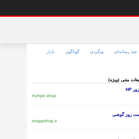
چند رسانه‌ای
وبگردی
گوناگون
بازار
یغات متنی (ویژه)
ر HP
myhpe.shop
مت روز گوشی
snappshop.ir