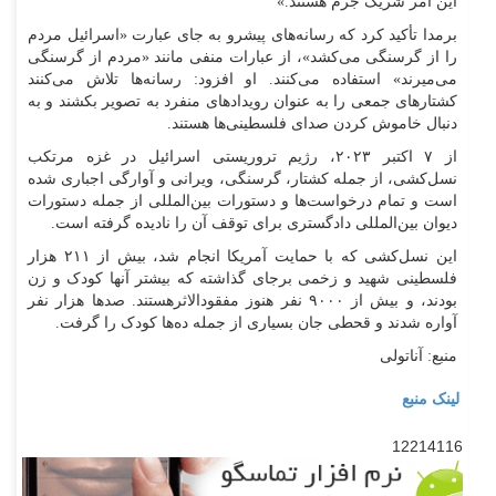
این امر شریک جرم هستند.»
برمدا تأکید کرد که رسانه‌های پیشرو به جای عبارت «اسرائیل مردم
را از گرسنگی می‌کشد»، از عبارات منفی مانند «مردم از گرسنگی
می‌میرند» استفاده می‌کنند. او افزود: رسانه‌ها تلاش می‌کنند
کشتار‌های جمعی را به عنوان رویداد‌های منفرد به تصویر بکشند و به
دنبال خاموش کردن صدای فلسطینی‌ها هستند.
از ۷ اکتبر ۲۰۲۳، رژیم تروریستی اسرائیل در غزه مرتکب
نسل‌کشی، از جمله کشتار، گرسنگی، ویرانی و آوارگی اجباری شده
است و تمام درخواست‌ها و دستورات بین‌المللی از جمله دستورات
دیوان بین‌المللی دادگستری برای توقف آن را نادیده گرفته است.
این نسل‌کشی که با حمایت آمریکا انجام شد، بیش از ۲۱۱ هزار
فلسطینی شهید و زخمی برجای گذاشته که بیشتر آنها کودک و زن
بودند، و بیش از ۹۰۰۰ نفر هنوز مفقودالاثرهستند. صد‌ها هزار نفر
آواره شدند و قحطی جان بسیاری از جمله ده‌ها کودک را گرفت.
منبع: آناتولی
لینک منبع
12214116