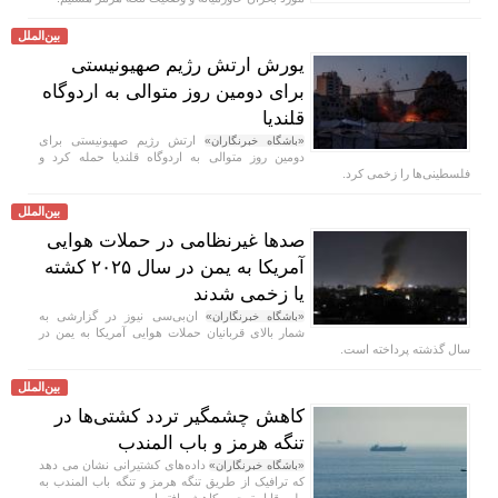
بین‌الملل
یورش ارتش رژیم صهیونیستی
برای دومین روز متوالی به اردوگاه
قلندیا
ارتش رژیم صهیونیستی برای
«باشگاه خبرنگاران»
دومین روز متوالی به اردوگاه قلندیا حمله کرد و
فلسطینی‌ها را زخمی کرد.
بین‌الملل
صد‌ها غیرنظامی در حملات هوایی
آمریکا به یمن در سال ۲۰۲۵ کشته
یا زخمی شدند
ان‌بی‌سی نیوز در گزارشی به
«باشگاه خبرنگاران»
شمار بالای قربانیان حملات هوایی آمریکا به یمن در
سال گذشته پرداخته است.
بین‌الملل
کاهش چشمگیر تردد کشتی‌ها در
تنگه هرمز و باب المندب
داده‌های کشتیرانی نشان می دهد
«باشگاه خبرنگاران»
که ترافیک از طریق تنگه هرمز و تنگه باب المندب به
طور قابل توجهی کاهش یافته است.