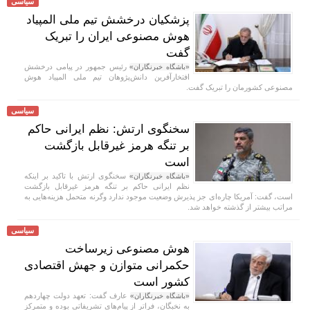
سیاسی
پزشکیان درخشش تیم ملی المپیاد
هوش مصنوعی ایران را تبریک
گفت
رئیس جمهور در پیامی درخشش
«باشگاه خبرنگاران»
افتخارآفرین دانش‌پژوهان تیم ملی المپیاد هوش
مصنوعی کشورمان را تبریک گفت.
سیاسی
سخنگوی ارتش: نظم ایرانی حاکم
بر تنگه هرمز غیرقابل بازگشت
است
سخنگوی ارتش با تاکید بر اینکه
«باشگاه خبرنگاران»
نظم ایرانی حاکم بر تنگه هرمز غیرقابل بازگشت
است، گفت: آمریکا چاره‌ای جز پذیرش وضعیت موجود ندارد وگرنه متحمل هزینه‌هایی به
مراتب بیشتر از گذشته خواهد شد.
سیاسی
هوش مصنوعی زیرساخت
حکمرانی متوازن و جهش اقتصادی
کشور است
عارف گفت: تعهد دولت چهاردهم
«باشگاه خبرنگاران»
به نخبگان، فراتر از پیام‌های تشریفاتی بوده و متمرکز