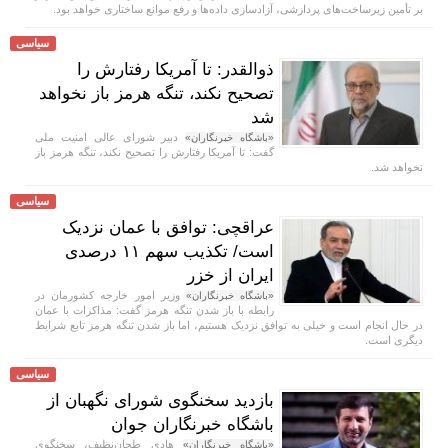
بر تأمین زیرساخت‌های پردازشی، آزادسازی داده‌ها و رفع موانع ساختاری خواهد بود.
سیاسی
ذوالقدر: تا آمریکا رفتارش را
تصحیح نکند، تنگه هرمز باز نخواهد
شد
دبیر شورای عالی امنیت ملی
«باشگاه خبرنگاران»
گفت: تا آمریکا رفتارش را تصحیح نکند، تنگه هرمز باز
نخواهد شد.
سیاسی
عراقچی: توافق با عمان نزدیک
است/ تکذیب سهم ۱۱ درصدی
ایران از خزر
وزیر امور خارجه کشورمان در
«باشگاه خبرنگاران»
رابطه با باز شدن تنگه هرمز گفت: مذاکرات با عمان
در حال انجام است و خیلی به توافق نزدیک هستیم، اما باز شدن تنگه هرمز تابع شرایط
دیگری است.
سیاسی
بازدید سخنگوی شورای نگهبان از
باشگاه خبرنگاران جوان
هادی طحان‌نظیف، سخنگوی
«باشگاه خبرنگاران»