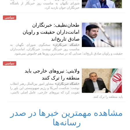
شورای نگبهان به مناسبت روز خبرنگار از باشگاه
خبرنگاران جوان بازدید کرد.
سیاسی
طحان‌نظیف: خبرنگاران
امانت‌داران حقیقت و راویان
صادق تاریخ‌اند
سخنگوی شورای نگهبان به
«باشگاه خبرنگاران»
مناسبت روز خبرنگار نوشت: خبرنگاران، امانت‌داران
حقیقت و راویان صادق تاریخ‌اند؛ صدایی که در سخت‌ترین روزها هم خاموش نمی‌شود.
سیاسی
ولایتی: نیروهای خارجی باید
منطقه را ترک کنند
مشاور امور بین‌الملل رهبر انقلاب
«باشگاه خبرنگاران»
نوشت: شکست آمریکا و رژیم صهیونیستی این باور را
تقویت کرد که نیروهای خارجی، عامل اصلی ناامنی،
باید منطقه را ترک کنند.
مشاهده مهمترین خبرها در صدر
رسانه‌ها