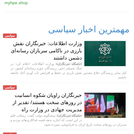
myhpe.shop
مهمترین اخبار سیاسی
سیاسی
وزارت اطلاعات: خبرنگاران نقش
بارزی در ناکامی سربازان رسانه‌ای
دشمن داشتند
وزارت اطلاعات اعلام کرد: در
«باشگاه خبرنگاران»
جنگ تحمیلی اخیر، رزمندگان حوزه رسانه‌ای کشور، در
کنار سایر رزمندگان دفاع مقدس نقش بارزی در حفظ و افزایش تاب آوری آحاد جامعه
داشتند.
سیاسی
خبرنگاران راویان شکوه انسانیت
در روز‌های سخت هستند/ تقدیر از
مدیریت جهادی در وزارت راه
سخنگوی دولت گفت: رسالت قلم
«باشگاه خبرنگاران»
در این است که اجازه ندهد قصه‌ فداکاری‌های مردم و
مدیران در روزهای سخت تاریخ ایران به فراموشی سپرده شود.