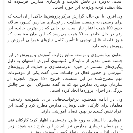
است، به‌ویژه در بخش تخریب و بازسازی مدارس فرسوده که
نشان‌دهنده توجه ویژه به این حوزه است.
وی افزود: با این حال، گزارش مرکز پژوهش‌ها حاکی از آن است که
برای رسیدن به وضعیت مطلوب در نوسازی مدارس کشور، سالانه
حدود 100 همت اعتبار نیاز است، در حالی که در بهترین حالت، این
رقم در حال حاضر به 30 همت می‌رسد که این بدان معناست که
هنوز فاصله قابل توجهی تا تأمین کامل نیازهای عمرانی آموزش و
پرورش وجود دارد.
معاون برنامه‌ریزی و توسعه منابع وزارت آموزش و پرورش در این
جلسه ضمن تقدیر از نمایندگان کمیسیون آموزش اصفهان به دلیل
پیگیری‌های مستمر در حوزه مدرسه‌سازی و حمایت از پروژه‌های
آموزشی و حضور فعال در جلسات ملی گفت:یکی از موضوعات
مهم مطرح‌شده در این نشست، خروج 897 نیروی باتجربه از
سازمان نوسازی مدارس بود که به گفته مسئولان، این امر چالش
بزرگی در اجرای پروژه‌ها ایجاد کرده است.
وی در ادامه همچنین، درخواست‌هایی برای شمولیت رتبه‌بندی
معلمان برای کارکنان فنی نوسازی مدارس مطرح کرد و گفت: این
افراد نقش کلیدی در بهبود فضای آموزشی دارند.
فرهادی، با استناد به روح قانون رتبه‌بندی، اظهار کرد: کارکنان فنی
و مهندسان نوسازی مدارس نیز باید در این طرح دیده شوند، زیرا
آن‌ها به اندازه معلمان در ارتقای کیفیت آموزش مؤثرند.