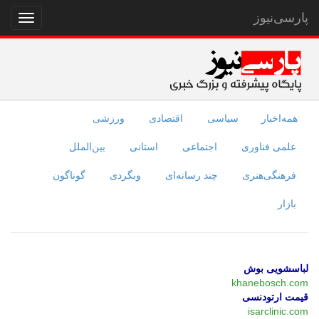
پارسی‌نیوز
نمایش
منو
همه‌اخبار
سیاسی
اقتصادی
ورزشی
علمی فناوری
اجتماعی
استانی
بین‌الملل
فرهنگی‌هنری
چند رسانه‌ای
وبگردی
گوناگون
بازار
لباسشویی بوش
khanebosch.com
قیمت ارتودنسی
isarclinic.com