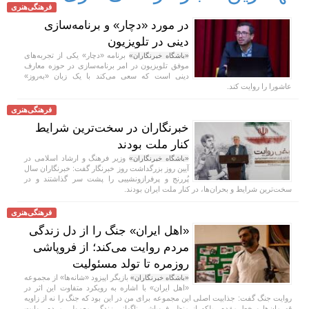
فرهنگی‌هنری
در مورد «دچار» و برنامه‌سازی
دینی در تلویزیون
برنامه «دچار» یکی از تجربه‌های
«باشگاه خبرنگاران»
موفق تلویزیون در امر برنامه‌سازی در حوزه معارف
دینی است که سعی می‌کند با یک زبان «به‌روز»
عاشورا را روایت کند.
فرهنگی‌هنری
خبرنگاران در سخت‌ترین شرایط
کنار ملت بودند
وزیر فرهنگ و ارشاد اسلامی در
«باشگاه خبرنگاران»
آیین روز بزرگداشت روز خبرنگار گفت: خبرنگاران سال
پُررنج و پرفرازونشیبی را پشت سر گذاشتند و در
سخت‌ترین شرایط و بحران‌ها، در کنار ملت ایران بودند.
فرهنگی‌هنری
«اهل ایران» جنگ را از دل زندگی
مردم روایت می‌کند؛ از فروپاشی
روزمره تا تولد مسئولیت
بازیگر اپیزود «شانه‌ها» از مجموعه
«باشگاه خبرنگاران»
«اهل ایران» با اشاره به رویکرد متفاوت این اثر در
روایت جنگ گفت: جذابیت اصلی این مجموعه برای من در این بود که جنگ را نه از زاویه
قهرمان‌ها و خط مقدم، بلکه از منظر فروپاشی ناگهانی زندگی معمولی مردم روایت