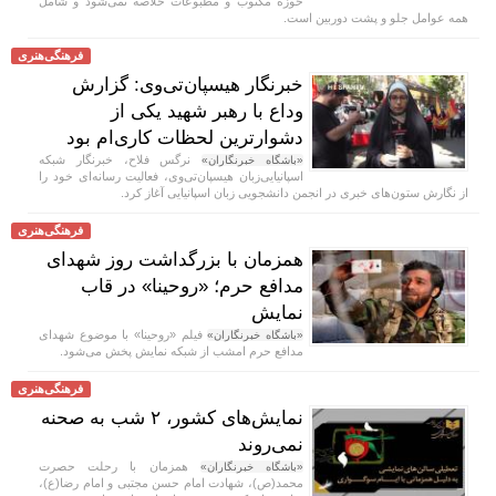
حوزه مکتوب و مطبوعات خلاصه نمی‌شود و شامل
همه عوامل جلو و پشت دوربین است.
فرهنگی‌هنری
خبرنگار هیسپان‌تی‌وی: گزارش
وداع با رهبر شهید یکی از
دشوارترین لحظات کاری‌ام بود
نرگس فلاح، خبرنگار شبکه
«باشگاه خبرنگاران»
اسپانیایی‌زبان هیسپان‌تی‌وی، فعالیت رسانه‌ای خود را
از نگارش ستون‌های خبری در انجمن دانشجویی زبان اسپانیایی آغاز کرد.
فرهنگی‌هنری
همزمان با بزرگداشت روز شهدای
مدافع حرم؛ «روحینا» در قاب
نمایش
فیلم «روحینا» با موضوع شهدای
«باشگاه خبرنگاران»
مدافع حرم امشب از شبکه نمایش پخش می‌شود.
فرهنگی‌هنری
نمایش‌های کشور، ٢ شب به صحنه
نمی‌روند
همزمان با رحلت حصرت
«باشگاه خبرنگاران»
محمد(ص)، شهادت امام حسن مجتبی و امام رضا(ع)،