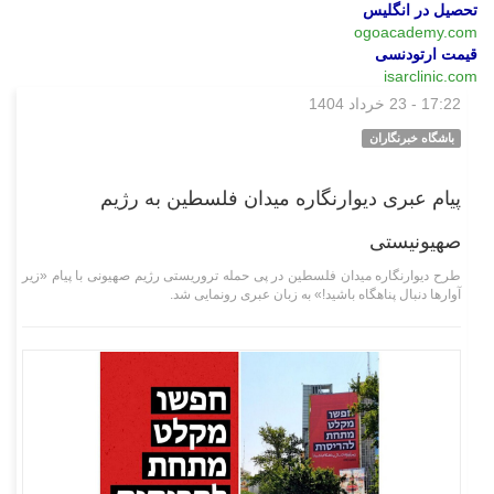
تحصیل در انگلیس
ogoacademy.com
قیمت ارتودنسی
isarclinic.com
17:22 - 23 خرداد 1404
فرهنگی‌هنری
باشگاه خبرنگاران
پیام عبری دیوارنگاره میدان فلسطین به رژیم
صهیونیستی
طرح دیوارنگاره میدان فلسطین در پی حمله تروریستی رژیم صهیونی با پیام «زیر
آوار‌ها دنبال پناهگاه باشید!» به زبان عبری رونمایی شد.