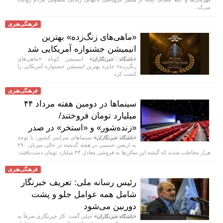
می‌ک...
فرهنگی‌هنری
«ماهی‌های زنگ‌زده» بهترین
انیمیشن جشنواره آمریکایی شد
انیمیشن کوتاه «ماهی‌های
«باشگاه خبرنگاران»
زنگ‌زده» جایزه بهترین انیمیشن جشنواره آمریکایی را
کسب کرد.
فرهنگی‌هنری
سینماها در دومین هفته‌ مرداد ۴۴
میلیارد تومان فروختند/
«زنده‌شور» و «استخر» در صدر
سینماهای سراسر کشور، با توجه
«باشگاه خبرنگاران»
به اربعین حسینی در هفته‌ گذشته در حالی میزبان ۲۹۰
هزار مخاطب شدند که گیشه این سالن‌ها به فروشی معادل ۴۴ میلیارد تومان دست‌یافتند.
فرهنگی‌هنری
رئیس رسانه ملی: تعریف خبرنگار
شامل همه عوامل جلو و پشت
دوربین می‌شود
جبلی گفت: کار خبرنگاری صرفاً به
«باشگاه خبرنگاران»