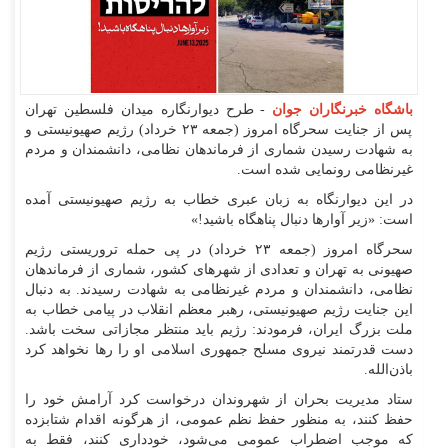
باشگاه خبرنگاران جوان
- طرح دیوارنگاره میدان فلسطین تهران
️پس از جنایت سحرگاه امروز (جمعه ۲۳ خرداد) رژیم صهیونیستی و
به شهادت رسیدن شماری از فرماندهان نظامی، دانشمندان و مردم
غیرنظامی رونمایی شده است.
در این دیوارنگاه به زبان عبری خطاب به رژیم صهیونیستی آمده
است: «زیر آوار‌ها دنبال پناهگاه باشید!»
سحرگاه امروز (جمعه ۲۳ خرداد) در پی حمله تروریستی رژیم
صهیونی به تهران و تعدادی از شهر‌های کشور، شماری از فرماندهان
نظامی، دانشمندان و مردم غیرنظامی به شهادت رسیدند. به دنبال
این جنایت رژیم صهیونیستی، رهبر معظم انقلاب در پیامی خطاب به
ملت بزرگ ایران، فرمودند: رژیم باید منتظر مجازاتی سخت باشد.
دست قدرتمند نیروی مسلح جمهوری اسلامی او را رها نخواهد کرد
باذن‌الله.
ستاد مدیریت بحران از شهروندان درخواست کرد آرامش خود را
حفظ کنند، به منظور حفظ نظم عمومی، از هرگونه اقدام شتابزده
که موجب اضطراب عمومی می‌شود، خودداری کنند، فقط به