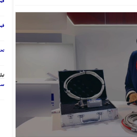
قی
قی
تحص
تبل
سرو