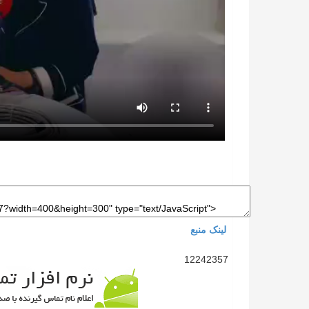
لینک منبع
12242357