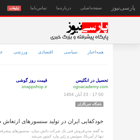
پارسی‌نیوز
صفحه‌اصلی
درباره‌ما
تماس‌با‌ما
تبلیغات
همه‌اخبار
سیاسی
اقتصادی
ورزشی
عل
تحصیل در انگلیس
قیمت روز گوشی
snappshop.ir
ogoacademy.com
17:50 - 23 آبان 1404
باشگاه خبرنگاران
خودکفایی ایران در تولید سنسورهای ارتعاش صنعتی؛ سالانه بیش از 
به گفته مدیرفروش فنی یک شرکت دانش بنیان، سنسورهای پیشرفته ار
تنها از آمریکا، سوئیس و ژاپن وارد کشور می‌شد.