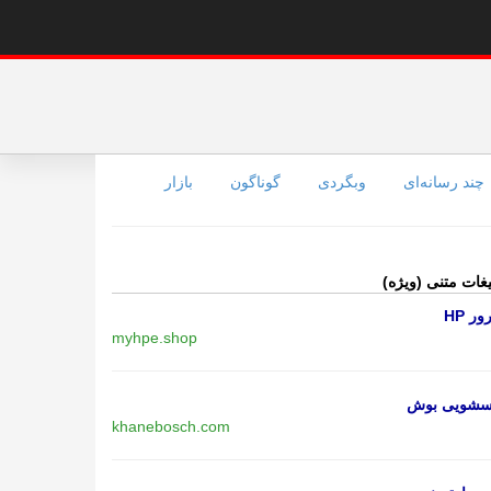
چند رسانه‌ای
وبگردی
گوناگون
بازار
یغات متنی (ویژه)
ر HP
myhpe.shop
اسشویی بوش
khanebosch.com