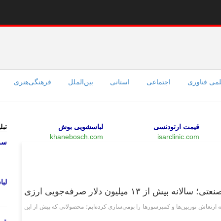
می فناوری
اجتماعی
استانی
بین‌الملل
فرهنگی‌هنری
قیمت ارتودنسی
لباسشویی بوش
تبل
khanebosch.com
isarclinic.com
سرو
علمی فناوری
لب
۱۳ میلیون دلار صرفه‌جویی ارزی
تعاش توربین‌ها و کمپرسورها را بومی‌سازی کرده‌ایم؛ محصولاتی که پیش از این