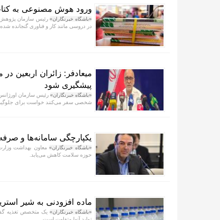
ورود هوش مصنوعی به کتا
رئیس سازمان پژوهش ب
«باشگاه خبرنگاران»
در دروسی مانند کار و فناوری گنجانده شده
میعادفر: زائران اربعین در
پیشگیری شود
رئیس سازمان اورژانس ک
«باشگاه خبرنگاران»
شخصی سفر می‌کنند خواست برای جلوگیری
یکپارچگی سامانه‌ها و صرفه
معاون بهداشت وزارت ب
«باشگاه خبرنگاران»
حوزه سلامت کاهش می‌یابد.
ماده افزودنی به شیر استری
یک متخصص تغذیه گفت: 
«باشگاه خبرنگاران»
تولید آنها متفاوت است.