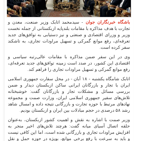
باشگاه خبرنگاران جوان
- سیدمحمد اتابک وزیر صنعت، معدن و
تجارت با هدف مذاکره با مقامات بلندپایه ازبکستانی از جمله نخست
وزیر و وزرای اقتصادی و صنعتی و نیز دستیابی به توافق‌های جدید
تعرفه‌ای، رفع موانع گمرکی و تسهیل مراودات تجاری، به تاشکند
سفر کرده است.
وی در این سفر ضمن مذاکره با مقامات عالی‌رتبه سیاسی و
اقتصادی این کشور، در صدد است زمینه توافق‌های جدید تعرفه‌ای،
رفع موانع گمرکی و تسهیل مراودات تجاری را فراهم کند.
اتابک شامگاه یکشنبه - ۱۸ آبان - در محل سفارت جمهوری اسلامی
ایران با تجار و بازرگانان ایرانی ساکن ازبکستان دیدار و ضمن
بررسی مسائل و مشکلات تجار و بازرگانان گفت: خوشبختانه
تلاش‌های سفیر جمهوری اسلامی ایران، وزارت صمت و مجموعه
نهاد‌های مرتبط با حوزه تجارت و بازرگانی نتیجه داده و امسال شاهد
رشد ۵۸ درصدی در حجم مبادلات بین ایران و ازبکستان بودیم.
وزیر صمت با اشاره به نقش و اهمیت کشور ازبکستان، به‌عنوان
حلقه اتصال آسیای میانه گفت: هرچند تلاش‌های اخیر منجر به
افزایش مراودات تجاری و بازرگانی شده است، اما این کافی نیست
و باید به سرعت با رفع برخی موانع، بویژه در حوزه حمل و نقل