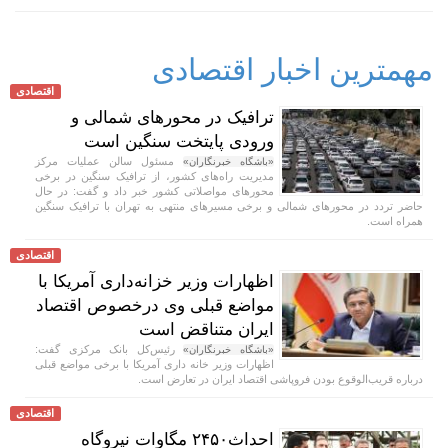
مهمترین اخبار اقتصادی
اقتصادی
ترافیک در محورهای شمالی و
ورودی پایتخت سنگین است
مسئول سالن عملیات مرکز
«باشگاه خبرنگاران»
مدیریت راه‌های کشور، از ترافیک سنگین در برخی
محورهای مواصلاتی کشور خبر داد و گفت: در حال
حاضر تردد در محورهای شمالی و برخی مسیرهای منتهی به تهران با ترافیک سنگین
همراه است.
اقتصادی
اظهارات وزیر خزانه‌داری آمریکا با
مواضع قبلی وی درخصوص اقتصاد
ایران متناقض است
رئیس‌کل بانک مرکزی گفت:
«باشگاه خبرنگاران»
اظهارات وزیر خانه داری آمریکا با برخی مواضع قبلی
درباره قریب‌الوقوع بودن فروپاشی اقتصاد ایران در تعارض است.
اقتصادی
احداث۲۴۵۰ مگاوات نیروگاه