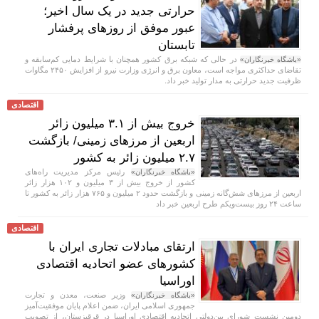
حرارتی جدید در یک سال اخیر؛
عبور موفق از روز‌های پرفشار
تابستان
در حالی که شبکه برق کشور همچنان با شرایط دمایی کم‌سابقه و
«باشگاه خبرنگاران»
تقاضای حداکثری مواجه است، معاون برق و انرژی وزارت نیرو از افزایش ۲۴۵۰ مگاوات
ظرفیت جدید حرارتی به مدار تولید خبر داد.
اقتصادی
خروج بیش از ۳.۱ میلیون زائر
اربعین از مرزهای زمینی/ بازگشت
۲.۷ میلیون زائر به کشور
رئیس مرکز مدیریت راه‌های
«باشگاه خبرنگاران»
کشور از خروج بیش از ۳ میلیون و ۱۰۲ هزار زائر
اربعین از مرزهای شش‌گانه زمینی و بازگشت حدود ۲ میلیون و ۷۶۵ هزار زائر به کشور تا
ساعت ۲۴ روز بیست‌ویکم طرح اربعین خبر داد
اقتصادی
ارتقای مبادلات تجاری ایران با
کشور‌های عضو اتحادیه اقتصادی
اوراسیا
وزیر صنعت، معدن و تجارت
«باشگاه خبرنگاران»
جمهوری اسلامی ایران، ضمن اعلام پایان موفقیت‌آمیز
دومین نشست شورای بین‌دولتی اتحادیه اقتصادی اوراسیا در قرقیزستان، از تصویب