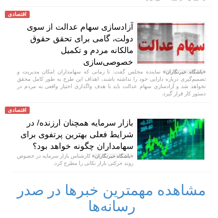
اقتصادی
آزادسازی سهام عدالت از سوی
دولت، گامی برای تحقق حقوق
مالکانه مردم و تکمیل
خصوصی‌سازی
نماینده مجلس گفت: تا زمانی که سهامداران امکان مدیریت و
«باشگاه خبرنگاران»
تصمیم‌گیری درباره دارایی خود را نداشته باشند، اهداف این طرح به طور کامل محقق
نخواهد شد و آزادسازی سهام عدالت باید با هدف واگذاری اختیار واقعی به مردم در
دستور کار قرار گیرد.
اقتصادی
بازار سرمایه همچنان ارزنده/ در
شرایط فعلی بهترین پرتفوی برای
سهامداران چگونه خواهد بود؟
کارشناس بازار سرمایه در خصوص
«باشگاه خبرنگاران»
روند حرکتی بازار نکاتی را مطرح کرد.
مشاهده مهمترین خبرها در صدر
رسانه‌ها