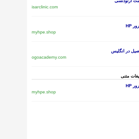
مت ارتودنسی
isarclinic.com
ر HP
myhpe.shop
یل در انگلیس
ogoacademy.com
یغات متنی
ر HP
myhpe.shop