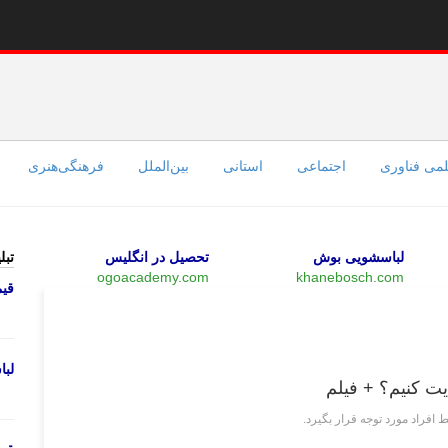
می فناوری
اجتماعی
استانی
بین‌الملل
فرهنگی‌هنری
لباسشویی بوش
تحصیل در انگلیس
تبل
ogoacademy.com
khanebosch.com
قی
علمی فناوری
لب
یت کنیم؟ + فیلم
افراد مورد توجه قرار بگیرد.