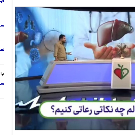
قی
سرو
تحص
تبل
سرو