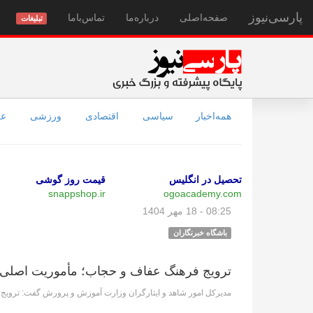
پارسی‌نیوز
صفحه‌اصلی
درباره‌ما
تماس‌با‌ما
تبلیغات
همه‌اخبار
سیاسی
اقتصادی
ورزشی
عل
تحصیل در انگلیس
قیمت روز گوشی
snappshop.ir
ogoacademy.com
08:25 - 18 مهر 1404
باشگاه خبرنگاران
ترویج فرهنگ عفاف و حجاب؛ مأموریت اصلی
مدیرکل امور شاهد و ایثارگران وزارت آموزش و پرورش گفت: تروی