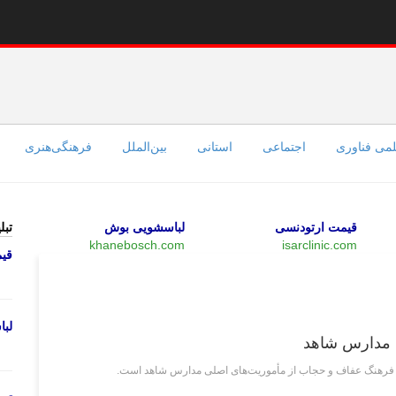
می فناوری
اجتماعی
استانی
بین‌الملل
فرهنگی‌هنری
قیمت ارتودنسی
لباسشویی بوش
تبل
khanebosch.com
isarclinic.com
قی
علمی فناوری
لب
 مدارس شاهد
ج فرهنگ عفاف و حجاب از مأموریت‌های اصلی مدارس شاهد است.