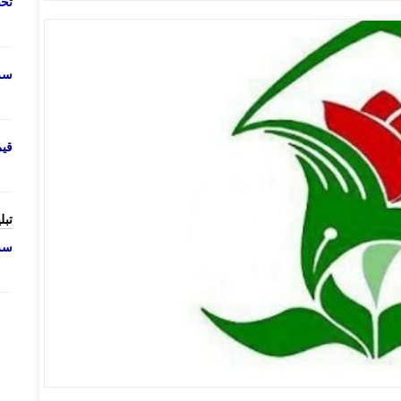
تحص
سرو
قی
تبل
سرو