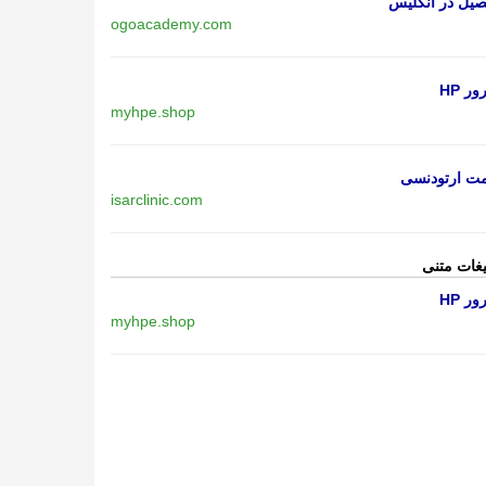
یل در انگلیس
ogoacademy.com
ر HP
myhpe.shop
مت ارتودنسی
isarclinic.com
یغات متنی
ر HP
myhpe.shop