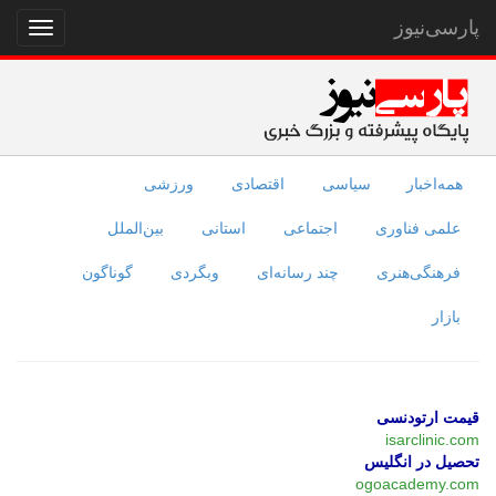
پارسی‌نیوز
نمایش
منو
همه‌اخبار
سیاسی
اقتصادی
ورزشی
علمی فناوری
اجتماعی
استانی
بین‌الملل
فرهنگی‌هنری
چند رسانه‌ای
وبگردی
گوناگون
بازار
قیمت ارتودنسی
isarclinic.com
تحصیل در انگلیس
ogoacademy.com