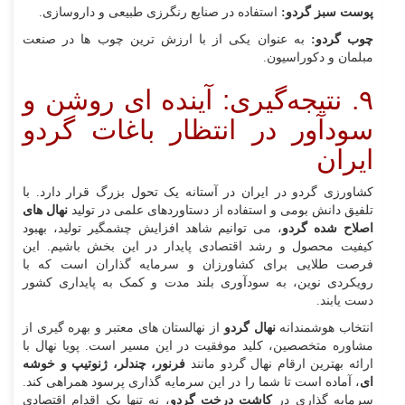
پوست سبز گردو:
استفاده در صنایع رنگرزی طبیعی و داروسازی.
چوب گردو:
به عنوان یکی از با ارزش‌ ترین چوب‌ ها در صنعت
مبلمان و دکوراسیون.
۹. نتیجه‌گیری: آینده‌ ای روشن و
سودآور در انتظار باغات گردو
ایران
کشاورزی گردو در ایران در آستانه یک تحول بزرگ قرار دارد. با
تلفیق دانش بومی و استفاده از دستاوردهای علمی در تولید
نهال‌ های
اصلاح‌ شده گردو
، می‌ توانیم شاهد افزایش چشمگیر تولید، بهبود
کیفیت محصول و رشد اقتصادی پایدار در این بخش باشیم. این
فرصت طلایی برای کشاورزان و سرمایه‌ گذاران است که با
رویکردی نوین، به سودآوری بلند مدت و کمک به پایداری کشور
دست یابند.
انتخاب هوشمندانه
نهال گردو
از نهالستان‌ های معتبر و بهره‌ گیری از
مشاوره متخصصین، کلید موفقیت در این مسیر است. پویا نهال با
ارائه بهترین ارقام نهال گردو مانند
فرنور، چندلر، ژنوتیپ و خوشه‌
ای
، آماده است تا شما را در این سرمایه‌ گذاری پرسود همراهی کند.
سرمایه‌ گذاری در
کاشت درخت گردو
، نه تنها یک اقدام اقتصادی