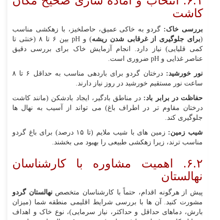
۶.۱. انتخاب و آماده‌ سازی صحیح مکان
کاشت
بررسی خاک:
گردو به خاکی عمیق، حاصلخیز، با زهکشی مناسب
(
برای جلوگیری از غرقابی شدن ریشه
) و pH بین ۶ تا ۸ (خنثی تا
کمی قلیایی) نیاز دارد. انجام آزمایش خاک برای بررسی دقیق
عناصر غذایی و pH ضروری است.
نور خورشید:
درختان گردو برای باردهی مناسب به حداقل ۶ تا ۸
ساعت نور مستقیم خورشید در روز نیاز دارند.
حفاظت در برابر باد:
در مناطق بادگیر، ایجاد بادشکن (مانند کاشت
درختان مقاوم‌ تر در اطراف باغ) می‌ تواند از آسیب به نهال‌ ها
جلوگیری کند.
شیب زمین:
زمین‌ های با شیب ملایم (تا ۱۵ درصد) برای باغ گردو
مناسب‌ ترند، زیرا زهکشی طبیعی را بهبود می‌ بخشند.
۶.۲. اهمیت مشاوره با کارشناسان
نهالستان
پیش از هرگونه اقدام، حتماً با کارشناسان متخصص
نهالستان گردو
مشورت کنید. آن‌ ها با بررسی شرایط اقلیمی منطقه شما (میزان
بارش، دماهای حداقل و حداکثر، نیاز سرمایی)، نوع خاک و اهداف