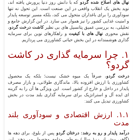
نهال‌ های اصلاح‌ شده گردو
که با دانش روز دنیا پرورش یافته‌ اند،
نوید بخش یک انقلاب واقعی در این صنعت است. این تحول نه تنها
سودآوری را برای باغداران متحول می‌ کند، بلکه مسیر توسعه پایدار
و امنیت غذایی کشور را نیز هموار می‌ سازد. در این گزارش جامع و
تحلیلی، به بررسی عمیق پتانسیل‌ های بی‌ نظیر
کاشت درخت گردو
،
نقش محوری
نهال‌ های با کیفیت
و راهکارهای نوین برای سرمایه‌
گذاری هوشمندانه در این بخش حیاتی کشاورزی می‌ پردازیم.
۱. چرا سرمایه‌ گذاری در کاشت
گردو؟
درخت گردو
، صرفاً یک میوه خشک نیست؛ بلکه یک محصول
کشاورزی با ارزش افزوده بالا، ماندگاری طولانی، و بازار مصرف
پایدار در داخل و خارج از کشور است. این ویژگی‌ ها آن را به گزینه‌
ای ایده‌ آل و استراتژیک برای سرمایه‌ گذاری بلند مدت در بخش
کشاورزی تبدیل می‌ کنند:
۱.۱. ارزش اقتصادی و سودآوری بلند
مدت
درآمد پایدار و رو به رشد:
درختان گردو
پس از بلوغ، برای دهه‌ ها
(گاهی بیش از ۱۰۰ سال) به طور مداوم محصول می‌ دهند. این