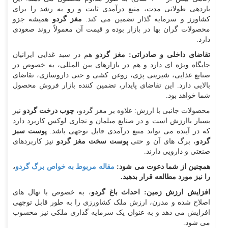
باردهی طولانی‌ مدت، منبع درآمدی ثابت و رو به رشد را برای
کشاورز و سرمایه‌ گذار تضمین می‌ کند.
مغز گردو
همیشه جزو
محصولات گران‌ بها در بازار بوده و قیمت آن معمولاً روند صعودی
دارد.
تقاضای داخلی و صادراتی:
مغز گردو
هم در سبد غذایی ایرانیان
جایگاه ویژه‌ ای دارد و هم در بازارهای بین‌ المللی، به خصوص در
صنایع غذایی، شیرینی‌ پزی، روغن‌ کشی و حتی داروسازی، تقاضای
بالایی دارد. این تقاضای پایدار، تضمین‌ کننده بازار فروش محصول
شما خواهد بود.
محصولات جانبی با ارزش: علاوه بر مغز گردو،
چوب درخت گردو
نیز
بسیار باارزش است و در صنایع مبلمان و نجاری لوکس کاربرد دارد
که در آینده می‌ تواند منبع درآمدی قابل توجهی باشد.
پوست سبز
گردو
، برگ‌ های آن و حتی
پوست سخت مغز گردو
نیز کاربردهای
صنعتی و دارویی دارند.
همچنین از شما دعوت می شود:
مقاله مربوط به خواص برگ گردو
،
را نیز مورد مطالعه قرار بدهید.
افزایش ارزش زمین:
احداث باغ گردو
، به خصوص با نهال‌ های
اصلاح‌ شده و مدرن، ارزش ملک کشاورزی را به طور قابل توجهی
افزایش می‌ دهد و به عنوان یک سرمایه‌ گذاری ملکی نیز محسوب
می‌ شود.