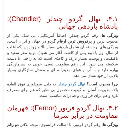
۴.۱. نهال گردو چندلر (Chandler):
پادشاه باردهی جهانی
ویژگی‌ ها:
رقم گردو چندلر، اصالتاً آمریکایی، بی‌ شک یکی از
محبوب‌ ترین و
پرفروش‌ ترین ارقام گردو
در جهان و ایران است.
ویژگی‌ های برجسته آن شامل باردهی بسیار بالا و زودرس (که اغلب
از سال اول یا دوم پس از کاشت آغاز می‌ شود)، تولید مغز سفید و
باکیفیت، و پوست بسیار نازک و کاغذی است که به راحتی با دست
شکسته می‌ شود. این رقم مقاومت نسبی خوبی به سرمازدگی
بهاره دارد و با آب و هوای مدیترانه‌ ای و معتدل سازگاری بسیار
بالایی از خود نشان می‌ دهد.
چرا محبوب است؟
نهال گردو چندلر
به دلیل سودآوری فوق‌ العاده
بالا، مدیریت آسان، و کیفیت محصول بی‌ نظیر که هم برای مصرف
تازه و هم برای فرآوری و صادرات مناسب است.
۴.۲. نهال گردو فرنور (Fernor): قهرمان
مقاومت در برابر سرما
ویژگی‌ ها:
رقم گردو فرنور، با اصالت فرانسوی، نتیجه تلاقی
دو رقم