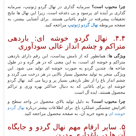
چرا محبوب است؟
سرمایه‌ گذاری در نهال گردو ژنوتیپ، سرمایه‌
گذاری بر آینده‌ ای پرسود و بی‌ دغدغه است، زیرا این نهال‌ ها نتایج
تحقیقات پیشرفته در علوم باغبانی هستند. برای آشنایی بیشتر، به
صفحه مربوطه
نهال گردو ژنوتیپ
مراجعه کنید.
۴.۴. نهال گردو خوشه‌ ای: باردهی
متراکم و چشم‌ انداز عالی سودآوری
ویژگی‌ ها:
همانطور که از نامش پیداست، این رقم دارای باردهی
متراکم و خوشه‌ ای است، به این معنی که در هر گره و در طول
شاخه‌ ها، چندین گردو به صورت خوشه‌ ای تولید می‌ شود. این
ویژگی منجر به تولید محصول بسیار بالایی در هر درخت می‌ گردد و
چشم‌ انداز باغ را از نظر باردهی بسیار پر و زیبا می‌ کند. نهال گردو
خوشه‌ ای برای باغاتی که به دنبال حداکثر بهره‌ وری و تراکم
محصول هستند، ایده‌ آل است.
چرا محبوب است؟
به دلیل تولید بالای محصول در واحد سطح و
افزایش چشمگیر عملکرد باغ. برای اطلاعات بیشتر درباره
نهال گردو
خوشه‌ ای
و نحوه خرید آن، به صفحه محصول مراجعه کنید.
۵. سایر ارقام مهم نهال گردو و جایگاه
آن‌ ها در باغداری مدرن