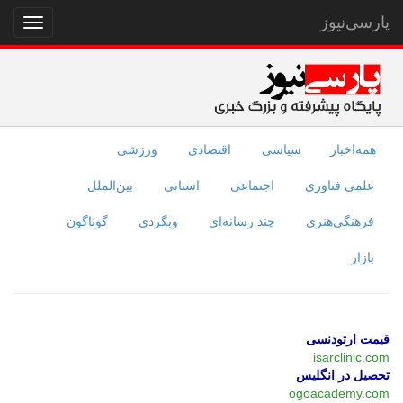
پارسی‌نیوز
نمایش
منو
همه‌اخبار
سیاسی
اقتصادی
ورزشی
علمی فناوری
اجتماعی
استانی
بین‌الملل
فرهنگی‌هنری
چند رسانه‌ای
وبگردی
گوناگون
بازار
قیمت ارتودنسی
isarclinic.com
تحصیل در انگلیس
ogoacademy.com