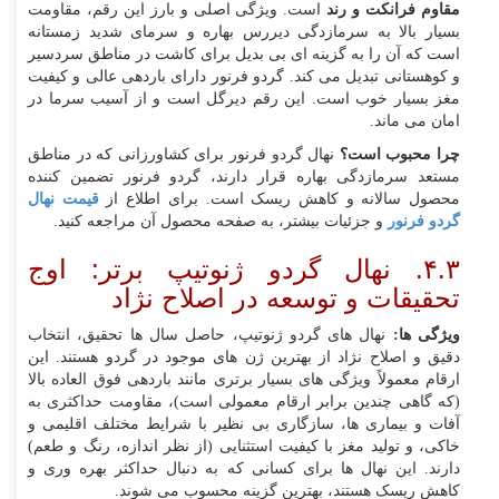
مقاوم فرانکت و رند
است. ویژگی اصلی و بارز این رقم، مقاومت
بسیار بالا به سرمازدگی دیررس بهاره و سرمای شدید زمستانه
است که آن را به گزینه‌ ای بی‌ بدیل برای کاشت در مناطق سردسیر
و کوهستانی تبدیل می‌ کند. گردو فرنور دارای باردهی عالی و کیفیت
مغز بسیار خوب است. این رقم دیرگل است و از آسیب سرما در
امان می‌ ماند.
چرا محبوب است؟
نهال گردو فرنور برای کشاورزانی که در مناطق
مستعد سرمازدگی بهاره قرار دارند، گردو فرنور تضمین‌ کننده
محصول سالانه و کاهش ریسک است. برای اطلاع از
قیمت نهال
گردو فرنور
و جزئیات بیشتر، به صفحه محصول آن مراجعه کنید.
۴.۳. نهال گردو ژنوتیپ برتر: اوج
تحقیقات و توسعه در اصلاح نژاد
ویژگی‌ ها:
نهال‌ های گردو ژنوتیپ، حاصل سال‌ ها تحقیق، انتخاب
دقیق و اصلاح نژاد از بهترین ژن‌ های موجود در گردو هستند. این
ارقام معمولاً ویژگی‌ های بسیار برتری مانند باردهی فوق‌ العاده بالا
(که گاهی چندین برابر ارقام معمولی است)، مقاومت حداکثری به
آفات و بیماری‌ ها، سازگاری بی‌ نظیر با شرایط مختلف اقلیمی و
خاکی، و تولید مغز با کیفیت استثنایی (از نظر اندازه، رنگ و طعم)
دارند. این نهال‌ ها برای کسانی که به دنبال حداکثر بهره‌ وری و
کاهش ریسک هستند، بهترین گزینه محسوب می‌ شوند.