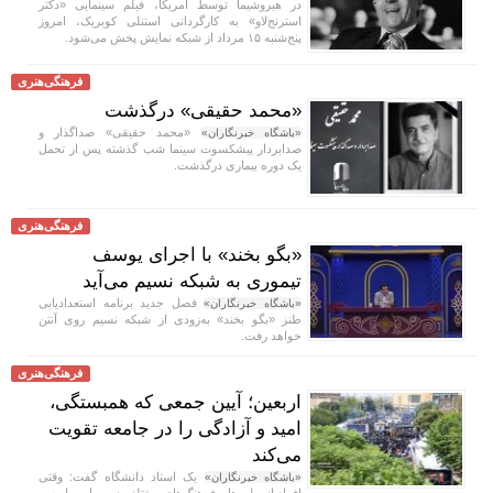
در هیروشیما توسط آمریکا، فیلم سینمایی «دکتر
استرنج‌لاو» به کارگردانی استنلی کوبریک، امروز
پنج‌شنبه ۱۵ مرداد از شبکه نمایش پخش می‌شود.
فرهنگی‌هنری
«محمد حقیقی» درگذشت
«محمد حقیقی» صداگذار و
«باشگاه خبرنگاران»
صدابردار پیشکسوت سینما شب گذشته پس از تحمل
یک دوره بیماری درگذشت.
فرهنگی‌هنری
«بگو بخند» با اجرای یوسف
تیموری به شبکه نسیم می‌آید
فصل جدید برنامه استعدادیابی
«باشگاه خبرنگاران»
طنز «بگو بخند» به‌زودی از شبکه نسیم روی آنتن
خواهد رفت.
فرهنگی‌هنری
اربعین؛ آیین جمعی که همبستگی،
امید و آزادگی را در جامعه تقویت
می‌کند
یک استاد دانشگاه گفت: وقتی
«باشگاه خبرنگاران»
افراد از ملت‌ها و فرهنگ‌های مختلف در مراسم اربعین