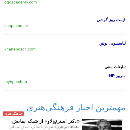
ogoacademy.com
قیمت روز گوشی
snappshop.ir
لباسشویی بوش
khanebosch.com
تبلیغات متنی
سرور HP
myhpe.shop
مهمترین اخبار فرهنگی‌هنری
فرهنگی‌هنری
«دکتر استرنج‌لاو» از شبکه نمایش
همزمان با سالگرد انفجار بمب اتم
«باشگاه خبرنگاران»