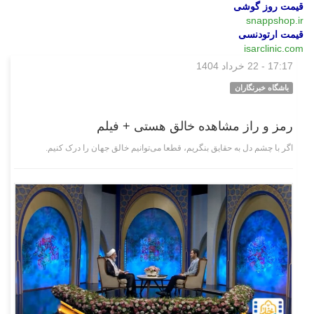
قیمت روز گوشی
snappshop.ir
قیمت ارتودنسی
isarclinic.com
17:17 - 22 خرداد 1404
فرهنگی‌هنری
باشگاه خبرنگاران
رمز و راز مشاهده خالق هستی + فیلم
اگر با چشم دل به حقایق بنگریم، قطعا می‌توانیم خالق جهان را درک کنیم.