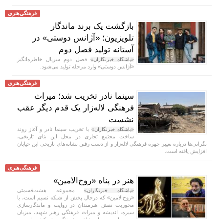
فرهنگی‌هنری
بازگشت یک برند ماندگار
تلویزیون؛ «آژانس دوستی» در
آستانه تولید فصل دوم
فصل دوم سریال خاطره‌انگیز
«باشگاه خبرنگاران»
«آژانس دوستی» وارد مرحله تولید می‌شود.
فرهنگی‌هنری
سینما نادر تخریب شد؛ میراث
فرهنگی لاله‌زار یک قدم دیگر عقب
نشست
با تخریب سینما نادر و آغاز روند
«باشگاه خبرنگاران»
ساخت مجتمع تجاری در محل این بنای تاریخی،
نگرانی‌ها درباره تغییر چهره فرهنگی لاله‌زار و از دست رفتن نشانه‌های تاریخی این خیابان
افزایش یافته است.
فرهنگی‌هنری
هنر در پناه «روح‌الامین»
مجموعه هشت‌قسمتی
«باشگاه خبرنگاران»
«روح‌الامین» که درحال پخش از شبکه نسیم است، با
محوریت نقش هنرمندان در روایت و ماندگارسازی
سیره، اندیشه و میراث فرهنگی رهبر شهید، میزبان