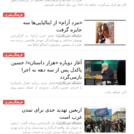
کنار هم قرار می‌گیرند، شاهد یک اتحاد بین ملل اسلامی هستیم.
فرهنگی‌هنری
«مرد آرام» از ایتالیایی‌ها سه
جایزه گرفت
فیلم «مرد آرام» به کارگردانی
«باشگاه خبرنگاران»
بهنوش صادقی و تهیه‌کنندگی مهدی هاشمی برنده سه
جایزه از پنجمین جشنواره ایماگو ایتالیا شد.
فرهنگی‌هنری
آغاز دوباره «هزار داستان»/ حسین
پاکدل پس از سه دهه به اجرا
بازمی‌گردد
فصل جدید برنامه «هزار داستان»
«باشگاه خبرنگاران»
با اجرای حسین پاکدل، به‌زودی از شبکه نسیم روی
آنتن خواهد رفت.
فرهنگی‌هنری
اربعین تهدید جدی برای تمدن
غرب است
یک کارشناس رسانه گفت: اربعین
«باشگاه خبرنگاران»
به عنوان یک واقعه اثرگذار و تمدن‌ساز برای ما و تهدید
جدی برای جنگ تمدنی غرب به حساب می‌آید.