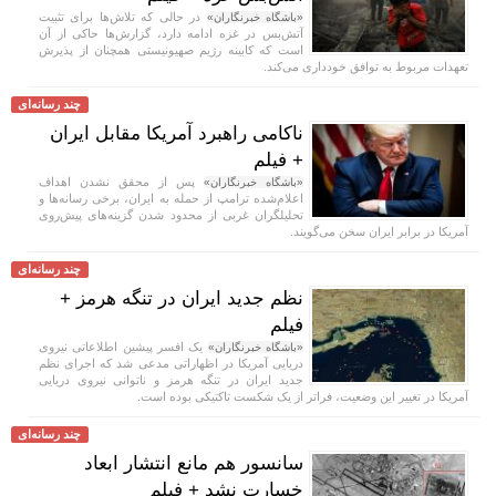
در حالی که تلاش‌ها برای تثبیت
«باشگاه خبرنگاران»
آتش‌بس در غزه ادامه دارد، گزارش‌ها حاکی از آن
است که کابینه رژیم صهیونیستی همچنان از پذیرش
تعهدات مربوط به توافق خودداری می‌کند.
چند رسانه‌ای
ناکامی راهبرد آمریکا مقابل ایران
+ فیلم
پس از محقق نشدن اهداف
«باشگاه خبرنگاران»
اعلام‌شده ترامپ از حمله به ایران، برخی رسانه‌ها و
تحلیلگران غربی از محدود شدن گزینه‌های پیش‌روی
آمریکا در برابر ایران سخن می‌گویند.
چند رسانه‌ای
نظم جدید ایران در تنگه هرمز +
فیلم
یک افسر پیشین اطلاعاتی نیروی
«باشگاه خبرنگاران»
دریایی آمریکا در اظهاراتی مدعی شد که اجرای نظم
جدید ایران در تنگه هرمز و ناتوانی نیروی دریایی
آمریکا در تغییر این وضعیت، فراتر از یک شکست تاکتیکی بوده است.
چند رسانه‌ای
سانسور هم مانع انتشار ابعاد
خسارت نشد + فیلم