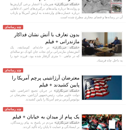
هم‌زمان با انتشار برخی گزارش‌ها
«باشگاه خبرنگاران»
و روایت‌ها درباره پیامد‌های درگیری‌های اخیر، ادعا‌هایی
درباره خسارت‌های واردشده به ارتش آمریکا و بازتاب
آن در رسانه‌ها و فضای مجازی مطرح شده است.
چند رسانه‌ای
بدون تعارف با آتش نشان فداکار
مازندرانی + فیلم
در حادثه‌ای کم‌سابقه، یک
«باشگاه خبرنگاران»
آتش‌نشان مازندرانی برای نجات جان کودک دو ساله‌ای
که در چاهی ۱۰ متری گرفتار شده بود، فرزند خود را
به داخل چاه فرستاد.
چند رسانه‌ای
معترضان آرژانتینی پرچم آمریکا را
پایین کشیدند + فیلم
در جریان تجمع اعتراضی علیه
«باشگاه خبرنگاران»
دولت خاویر میلی، رئیس‌جمهور آرژانتین، معترضان در
بوئنوس‌آیرس پرچم آمریکا را پایین کشیدند.
چند رسانه‌ای
یک پیام از میدان به خیابان + فیلم
مردم در پاسخ به پیام رزمندگان،
«باشگاه خبرنگاران»
بر ایستادگی و حمایت تا پایان راه تأکید کردند.