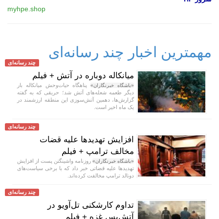
myhpe.shop
مهمترین اخبار چند رسانه‌ای
چند رسانه‌ای
میانکاله دوباره در آتش + فیلم
پناهگاه حیات‌وحش میانکاله بار
«باشگاه خبرنگاران»
دیگر طعمه شعله‌های آتش شد؛ حریقی که به گفته
گزارش‌ها، دهمین آتش‌سوزی این منطقه ارزشمند در
یک ماه اخیر است.
چند رسانه‌ای
افزایش تهدید‌ها علیه قضات
مخالف ترامپ + فیلم
روزنامه واشینگتن پست از افزایش
«باشگاه خبرنگاران»
تهدید‌ها علیه قضاتی خبر داد که با برخی سیاست‌های
دونالد ترامپ مخالفت کرده‌اند.
چند رسانه‌ای
تداوم کارشکنی تل‌آویو در
آتش‌بس غزه + فیلم