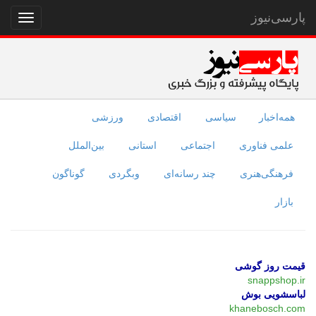
پارسی‌نیوز
نمایش
منو
همه‌اخبار
سیاسی
اقتصادی
ورزشی
علمی فناوری
اجتماعی
استانی
بین‌الملل
فرهنگی‌هنری
چند رسانه‌ای
وبگردی
گوناگون
بازار
قیمت روز گوشی
snappshop.ir
لباسشویی بوش
khanebosch.com