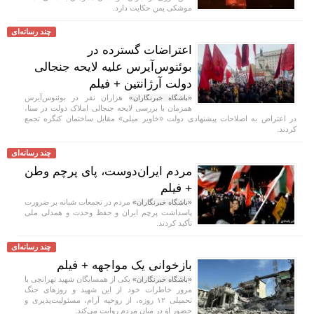
موشکی یمن حکایت دارد.
چند رسانه‌ای
اعتراضات گسترده در
بوئنوس‌آیرس علیه لایحه جنجالی
دولت آرژانتین + فیلم
هزاران نفر در بوئنوس‌آیرس
«باشگاه خبرنگاران»
همزمان با بررسی لایحه جنجالی املاک دولت در سنا،
در اعتراض به اصلاحات پیشنهادی دولت «خاویر میلی» مقابل ساختمان کنگره تجمع
کردند.
چند رسانه‌ای
مردم ایران‌دوست، پای پرچم وطن
+ فیلم
مردم در تجمعات شبانه بر ضرورت
«باشگاه خبرنگاران»
پاسداشت پرچم ایران و حفظ وحدت و همدلی ملی
تأکید کردند.
چند رسانه‌ای
بازخوانی یک مواجهه + فیلم
یکی از همسایگان شهید تهرانچی با
«باشگاه خبرنگاران»
مرور خاطرات خود از این شهید و روز‌های جنگ
تحمیلی ۱۲ روزه، از روحیه آرام، مسئولیت‌پذیری و
حضور او در میان مردم روایت می‌کند.