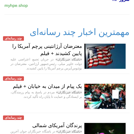
myhpe.shop
مهمترین اخبار چند رسانه‌ای
چند رسانه‌ای
معترضان آرژانتینی پرچم آمریکا را
پایین کشیدند + فیلم
در جریان تجمع اعتراضی علیه
«باشگاه خبرنگاران»
دولت خاویر میلی، رئیس‌جمهور آرژانتین، معترضان در
بوئنوس‌آیرس پرچم آمریکا را پایین کشیدند.
چند رسانه‌ای
یک پیام از میدان به خیابان + فیلم
مردم در پاسخ به پیام رزمندگان،
«باشگاه خبرنگاران»
بر ایستادگی و حمایت تا پایان راه تأکید کردند.
چند رسانه‌ای
پرندگان آمریکای شمالی
در باشگاه خبرنگاران جوان آخرین
«باشگاه خبرنگاران»