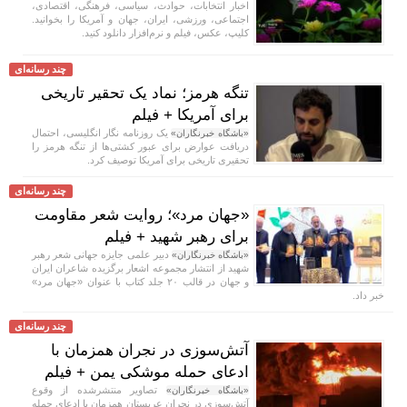
اخبار انتخابات، حوادث، سیاسی، فرهنگی، اقتصادی،
اجتماعی، ورزشی، ایران، جهان و آمریکا را بخوانید.
کلیپ، عکس، فیلم و نرم‌افزار دانلود کنید.
چند رسانه‌ای
تنگه هرمز؛ نماد یک تحقیر تاریخی
برای آمریکا + فیلم
یک روزنامه نگار انگلیسی، احتمال
«باشگاه خبرنگاران»
دریافت عوارض برای عبور کشتی‌ها از تنگه هرمز را
تحقیری تاریخی برای آمریکا توصیف کرد.
چند رسانه‌ای
«جهان مرد»؛ روایت شعر مقاومت
برای رهبر شهید + فیلم
دبیر علمی جایزه جهانی شعر رهبر
«باشگاه خبرنگاران»
شهید از انتشار مجموعه اشعار برگزیده شاعران ایران
و جهان در قالب ۲۰ جلد کتاب با عنوان «جهان مرد»
خبر داد.
چند رسانه‌ای
آتش‌سوزی در نجران همزمان با
ادعای حمله موشکی یمن + فیلم
تصاویر منتشرشده از وقوع
«باشگاه خبرنگاران»
آتش‌سوزی در نجران عربستان همزمان با ادعای حمله