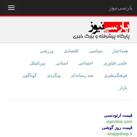
پارسی‌نیوز
نمایش
منو
همه‌اخبار
سیاسی
اقتصادی
ورزشی
علمی فناوری
اجتماعی
استانی
بین‌الملل
فرهنگی‌هنری
چند رسانه‌ای
وبگردی
گوناگون
بازار
قیمت ارتودنسی
isarclinic.com
قیمت روز گوشی
snappshop.ir