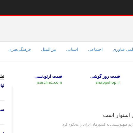
می فناوری
اجتماعی
استانی
بین‌الملل
فرهنگی‌هنری
قیمت روز گوشی
قیمت ارتودنسی
تبل
isarclinic.com
snappshop.ir
لب
فرهنگی‌هنری
سرو
ی استوار است
 رژیم صهیونیستی به کشورمان ایران را محکوم کرد.