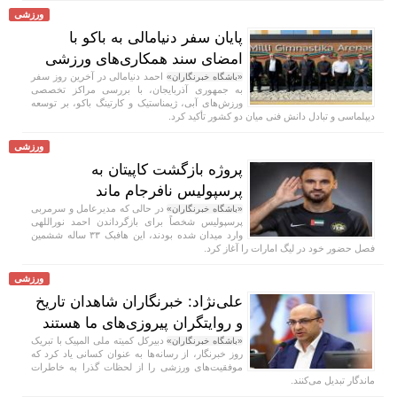
ورزشی
پایان سفر دنیامالی به باکو با
امضای سند همکاری‌های ورزشی
احمد دنیامالی در آخرین روز سفر
«باشگاه خبرنگاران»
به جمهوری آذربایجان، با بررسی مراکز تخصصی
ورزش‌های آبی، ژیمناستیک و کارتینگ باکو، بر توسعه
دیپلماسی و تبادل دانش فنی میان دو کشور تأکید کرد.
ورزشی
پروژه بازگشت کاپیتان به
پرسپولیس نافرجام ماند
در حالی که مدیرعامل و سرمربی
«باشگاه خبرنگاران»
پرسپولیس شخصاً برای بازگرداندن احمد نوراللهی
وارد میدان شده بودند، این هافبک ۳۳ ساله ششمین
فصل حضور خود در لیگ امارات را آغاز کرد.
ورزشی
علی‌نژاد: خبرنگاران شاهدان تاریخ
و روایتگران پیروزی‌های ما هستند
دبیرکل کمیته ملی المپیک با تبریک
«باشگاه خبرنگاران»
روز خبرنگار، از رسانه‌ها به عنوان کسانی یاد کرد که
موفقیت‌های ورزشی را از لحظات گذرا به خاطرات
ماندگار تبدیل می‌کنند.