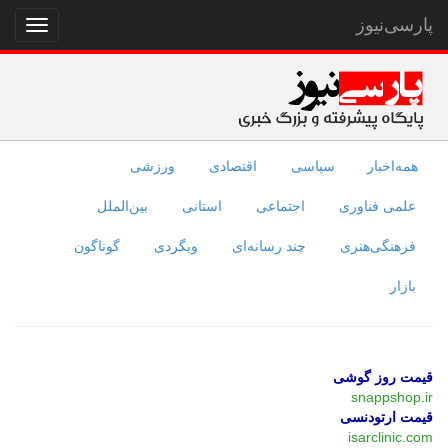
پارسی‌نیوز
نمایش
منو
همه‌اخبار
سیاسی
اقتصادی
ورزشی
علمی فناوری
اجتماعی
استانی
بین‌الملل
فرهنگی‌هنری
چند رسانه‌ای
وبگردی
گوناگون
بازار
قیمت روز گوشی
snappshop.ir
قیمت ارتودنسی
isarclinic.com