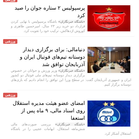
پرسپولیس ۲ ستاره جوان را صید
کرد
باشگاه پرسپولیس با نهایی کردن
«باشگاه خبرنگاران»
قرارداد دو خرید زیر ۲۳ سال، امیرحسین طاهری و
کوروش اژدهاکش، ترکیب خود را تقویت کرد.
ورزشی
دنیامالی: برای برگزاری دیدار
دوستانه تیم‌های فوتبال ایران و
آذربایجان توافق شد
وزیر ورزش و جوانان در خصوص
«باشگاه خبرنگاران»
برگزاری دیدار دوستانه تیم‌های ملی فوتبال دو کشور
ایران و جمهوری آذربایجان گفت: در سطح وزرا این توافق را انجام دادیم که بازی‌های
دوستانه برگزار کنیم.
ورزشی
امضای عضو هیئت مدیره استقلال
روی اسناد مالی، ۹ ماه پس از
استعفا
بررسی صورت‌های مالی
«باشگاه خبرنگاران»
شش‌ماهه استقلال، ابهامات عجیبی را در باشگاه
استقلال آشکار کرد.