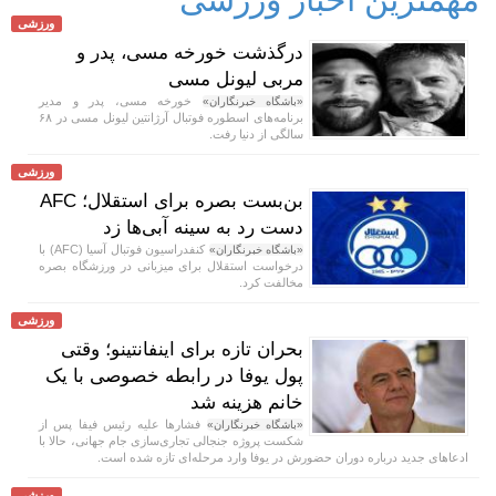
ورزشی
درگذشت خورخه مسی، پدر و
مربی لیونل مسی
خورخه مسی، پدر و مدیر
«باشگاه خبرنگاران»
برنامه‌های اسطوره فوتبال آرژانتین لیونل مسی در ۶۸
سالگی از دنیا رفت.
ورزشی
بن‌بست بصره برای استقلال؛ AFC
دست رد به سینه آبی‌ها زد
کنفدراسیون فوتبال آسیا (AFC) با
«باشگاه خبرنگاران»
درخواست استقلال برای میزبانی در ورزشگاه بصره
مخالفت کرد.
ورزشی
بحران تازه برای اینفانتینو؛ وقتی
پول یوفا در رابطه خصوصی با یک
خانم هزینه شد
فشار‌ها علیه رئیس فیفا پس از
«باشگاه خبرنگاران»
شکست پروژه جنجالی تجاری‌سازی جام جهانی، حالا با
ادعا‌های جدید درباره دوران حضورش در یوفا وارد مرحله‌ای تازه شده است.
ورزشی