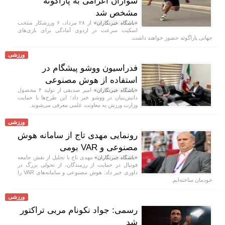
سواران اعزامی به پاراگوئه
مشخص شد
از ۲۸ مرداد، ۶ ورزشکار منتخب
«باشگاه خبرنگاران»
اسکیت سرعت در اردوی آمادگی برای بازی‌های
جهانی پاراگوئه حضور خواهند داشت.
ورزشی
فدراسیون ووشو پیشگام در
استفاده از هوش مصنوعی
امیر صدیقی از تولید ۴ محصول
«باشگاه خبرنگاران»
دانش‌بنیان در ووشو خبر داد؛ این طرح‌ها با حمایت
وزارت ورزش به معاونت علمی معرفی می‌شوند.
ورزشی
رونمایی مهدی تاج از سامانه هوش
مصنوعی و VAR بومی
مهدی تاج با تجلیل از نقش جامعه
«باشگاه خبرنگاران»
فوتبال در حمایت از رزمندگان، از تحولی بزرگ در
داوری خبر داد: هوش مصنوعی و سامانه‌های VAR را
خودمان ساخته‌ایم.
ورزشی
رسمی: جواد نکونام مربی تراکتور
شد