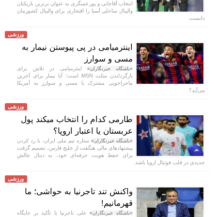
انتخاب آقاجانی و پورعسگری به عنوان برترین بازیکنان
والیبال ساحلی آسیا را افتخاری برای والیبال کشورمان
دانست.
ورزشی
اینترمیامی در پی پیوستن نیمار به
مسی و سوارز
اینترمیامی در تلاش برای
«باشگاه خبرنگاران»
بازگرداندن مثلث MSN است؛ آیا نیمار برای آخرین
ماجراجویی مشترک با مسی و سوارز به آمریکا
می‌آید؟
ورزشی
طارمی کدام را انتخاب میکند پول
عربستان یا اعتبار اروپا؟
ستاره تیم ملی ایران، با رد کردن
«باشگاه خبرنگاران»
پیشنهاد‌های مالی هنگفت از خلیج فارس، تصمیم گرفت
برای حفظ هویت حرفه‌ای خود، به دنبال چالش
جدیدی در قلب فوتبال اروپا باشد.
ورزشی
واکنش تند تاجرنیا به حواشی؛ ما
قهرمانیم!
علی تاجرنیا با تأکید بر جایگاه
«باشگاه خبرنگاران»