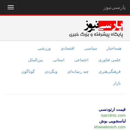
پارسی‌نیوز
نمایش
منو
همه‌اخبار
سیاسی
اقتصادی
ورزشی
علمی فناوری
اجتماعی
استانی
بین‌الملل
فرهنگی‌هنری
چند رسانه‌ای
وبگردی
گوناگون
بازار
قیمت ارتودنسی
isarclinic.com
لباسشویی بوش
khanebosch.com