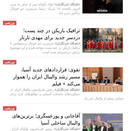
جواد نکونام پس از سفر به تبریز
«باشگاه خبرنگاران»
امروز یکشنبه ۱۸ مرداد رسما سرمربی تیم فوتبال
تراکتور تبریز شد.
ورزشی
ترافیک بازیکن در چند پست؛
دردسر جدید برای مهدی تارتار
سرمربی تیم فوتبال پرسپولیس با
«باشگاه خبرنگاران»
ترافیک بازیکن در چند پست مواجه شده و این موضوع
برایش دردسرساز شده است.
ورزشی
تقوی: قرارداد‌های جدید آسیا،
مسیر رشد والیبال ایران را هموار
می‌کند + فیلم
رئیس فدراسیون والیبال ایران از
«باشگاه خبرنگاران»
دستاورد‌های جلسات آسیایی و توافق‌های تازه برای
حمایت بیشتر از والیبال خبر داد.
ورزشی
آقاجانی و پورعسگری؛ برترین‌های
والیبال ساحلی آسیا
رئیس فدراسیون والیبال ایران،
«باشگاه خبرنگاران»