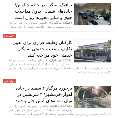
ترافیک سنگین در جاده چالوس/
جاده‌های شمالی بدون مداخلات
جوی و سایر محور‌ها روان است
جانشین پلیس راه راهور فراجا،
«باشگاه خبرنگاران»
آخرین وضعیت ترافیکی جاده‌های کشور را اعلام کرد.
اجتماعی
کارکنان وظیفه فراری برای تعیین
تکلیف وضعیت خدمتی به یگان
خدمتی خود مراجعه کنند
سازمان وظیفه عمومی فراجا
«باشگاه خبرنگاران»
اعلام کرد: آن دسته از کارکنان وظیفه که به هردلیل
خدمت سربازی خود را به اتمام نرسانده‌اند، می‌بایست وضعیت سربازی خود را از طریق
یگان خدمتی تعیین تکلیف کنند.
اجتماعی
برخورد مرگبار ۲ سمند در جاده
اهواز-خرمشهر/ ۴ سرنشین در
میان شعله‌های آتش جان باختند
جانشین پلیس راه راهور فراجا از
«باشگاه خبرنگاران»
وقوع تصادفی هولناک در محور اهواز-خرمشهر خبر
داد و گفت: برخورد رخ‌به‌رخ دو دستگاه خودروی سمند، هر ۲ خودرو را به آتش کشید.