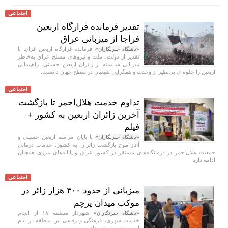
اجتماعی
تقدیر فرمانده قرارگاه اربعین
فراجا از میزبانی عراق
فرمانده قرارگاه اربعین فراجا با
«باشگاه خبرنگاران»
تقدیر از دولت، ملت و نیروهای مسلح عراق به‌خاطر
میزبانی شایسته از زائران اربعین حسینی، راهپیمایی
اربعین را جلوه‌ای بی‌نظیر از وحدت و همگرایی شیعیان در سطح جهان دانست.
اجتماعی
تداوم خدمت هلال‌احمر تا بازگشت
آخرین زائران اربعین به کشور +
فیلم
با پایان مراسم اربعین حسینی و
«باشگاه خبرنگاران»
آغاز موج بازگشت زائران به کشور، خدمات درمانی
جمعیت هلال‌احمر در درمانگاه‌های مستقر در کشور عراق و پایانه‌های مرزی همچنان
ادامه دارد.
اجتماعی
میزبانی از حدود ۴۰۰ هزار زائر در
موکب میدان پرچم
شهردار منطقه ۱۸ از انجام
«باشگاه خبرنگاران»
خدمات شهری، فرهنگی و رفاهی این منطقه در ایام
اربعین حسینی خبر داد.