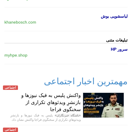
لباسشویی بوش
khanebosch.com
تبلیغات متنی
سرور HP
myhpe.shop
مهمترین اخبار اجتماعی
اجتماعی
واکنش پلیس به فیک نیوز‌ها و
بازنشرِ ویدئوهایِ تکراری از
سخنگوی فراجا
پلیس به فیک نیوزها و بازنشرِ
«باشگاه خبرنگاران»
ویدئوهایِ تکراری از سخنگوی فراجا واکنش نشان داد.
اجتماعی