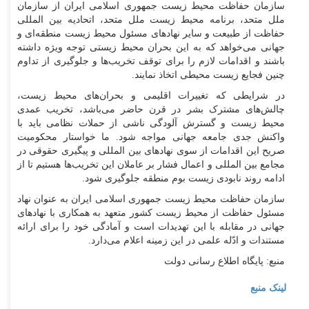
سازمان حفاظت محیط زیست جمهوری اسلامی ایران از سازمان
ملل متحد، برنامه محیط زیست ملل متحد، اتحادیه بین المللی
حفاظت از طبیعت و سایر نهاد‌های مسئول محیط زیست منطقه‌ای و
جهانی می‌خواهد که به این بحران محیط زیستی توجه ویژه داشته
باشند و اقدامات لازم را برای توقف تخریب‌ها و جلوگیری از تداوم
چنین فجایع زیست محیطی اتخاذ نمایند.
در شرایطی که تغییرات اقلیمی و بحران‌های محیط زیست،
چالش‌های مشترک بشر در قرن حاضر می‌باشد، تخریب عمدی
محیط زیست و گسترش آلودگی ناشی از حملات نظامی باید با
واکنش جدی جامعه جهانی مواجه شود. ما خواستار محکومیت
صریح این اقدامات از سوی نهاد‌های بین المللی و پیگیری حقوقی در
مجامع بین المللی و اعمال فشار بر عاملان این تخریب‌ها هستیم تا از
ادامه روند نابودی زیست بوم منطقه جلوگیری شود.
سازمان حفاظت محیط زیست جمهوری اسلامی ایران به عنوان نهاد
مسئول حفاظت از محیط زیست کشور متعهد به همکاری با نهاد‌های
جهانی در مقابله با این تهدیدات است و آمادگی خود را برای ارائه
مستندات و ادّله علمی در این زمینه اعلام می‌دارد.
منبع: پایگاه اطلاع رسانی دولت
لینک منبع