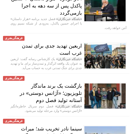
پاکدل پس از سه دهه به اجرا
بازمی‌گردد
فصل جدید برنامه «هزار داستان»
«باشگاه خبرنگاران»
با اجرای حسین پاکدل، به‌زودی از شبکه نسیم روی
آنتن خواهد رفت.
فرهنگی‌هنری
اربعین تهدید جدی برای تمدن
غرب است
یک کارشناس رسانه گفت: اربعین
«باشگاه خبرنگاران»
به عنوان یک واقعه اثرگذار و تمدن‌ساز برای ما و تهدید
جدی برای جنگ تمدنی غرب به حساب می‌آید.
فرهنگی‌هنری
بازگشت یک برند ماندگار
تلویزیون؛ «آژانس دوستی» در
آستانه تولید فصل دوم
فصل دوم سریال خاطره‌انگیز
«باشگاه خبرنگاران»
«آژانس دوستی» وارد مرحله تولید می‌شود.
فرهنگی‌هنری
سینما نادر تخریب شد؛ میراث