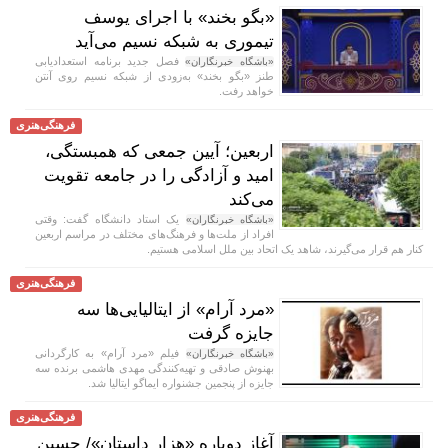
«بگو بخند» با اجرای یوسف
تیموری به شبکه نسیم می‌آید
فصل جدید برنامه استعدادیابی
«باشگاه خبرنگاران»
طنز «بگو بخند» به‌زودی از شبکه نسیم روی آنتن
خواهد رفت.
فرهنگی‌هنری
اربعین؛ آیین جمعی که همبستگی،
امید و آزادگی را در جامعه تقویت
می‌کند
یک استاد دانشگاه گفت: وقتی
«باشگاه خبرنگاران»
افراد از ملت‌ها و فرهنگ‌های مختلف در مراسم اربعین
کنار هم قرار می‌گیرند، شاهد یک اتحاد بین ملل اسلامی هستیم.
فرهنگی‌هنری
«مرد آرام» از ایتالیایی‌ها سه
جایزه گرفت
فیلم «مرد آرام» به کارگردانی
«باشگاه خبرنگاران»
بهنوش صادقی و تهیه‌کنندگی مهدی هاشمی برنده سه
جایزه از پنجمین جشنواره ایماگو ایتالیا شد.
فرهنگی‌هنری
آغاز دوباره «هزار داستان»/ حسین