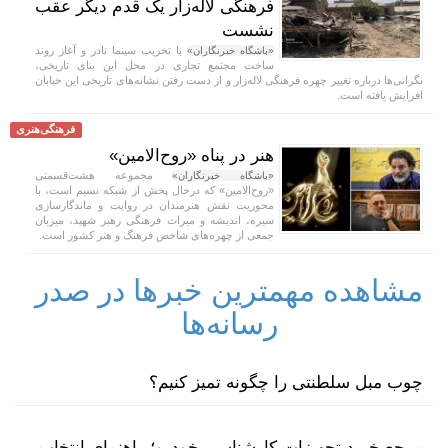
فرهنگی لاله‌زار یک قدم دیگر عقب
نشست
با تخریب سینما نادر و آغاز روند
«باشگاه خبرنگاران»
ساخت مجتمع تجاری در محل این بنای تاریخی،
نگرانی‌ها درباره تغییر چهره فرهنگی لاله‌زار و از دست رفتن نشانه‌های تاریخی این خیابان
افزایش یافته است.
فرهنگی‌هنری
هنر در پناه «روح‌الامین»
مجموعه هشت‌قسمتی
«باشگاه خبرنگاران»
«روح‌الامین» که درحال پخش از شبکه نسیم است، با
محوریت نقش هنرمندان در روایت و ماندگارسازی
سیره، اندیشه و میراث فرهنگی رهبر شهید، میزبان
جمعی از چهره‌های شاخص فرهنگ و هنر کشور است.
مشاهده مهمترین خبرها در صدر
رسانه‌ها
چوب مبل سلطنتی را چگونه تمیز کنیم؟
مرجع خرید تجهیزات کارشناسی خودرو؛ راهنمای انتخاب