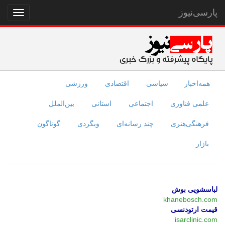
پارسی‌نیوز
نمایش
منو
همه‌اخبار
سیاسی
اقتصادی
ورزشی
علمی فناوری
اجتماعی
استانی
بین‌الملل
فرهنگی‌هنری
چند رسانه‌ای
وبگردی
گوناگون
بازار
لباسشویی بوش
khanebosch.com
قیمت ارتودنسی
isarclinic.com