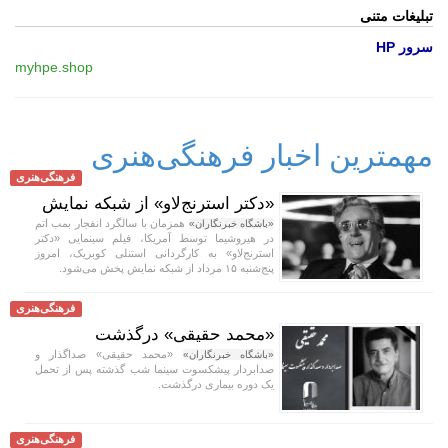
تبلیغات متنی
سرور HP
myhpe.shop
مهمترین اخبار فرهنگی‌هنری
فرهنگی‌هنری
«دکتر استرنج‌لاو» از شبکه نمایش
همزمان با سالگرد انفجار بمب اتم
«باشگاه خبرنگاران»
در هیروشیما توسط آمریکا، فیلم سینمایی «دکتر
استرنج‌لاو» به کارگردانی استنلی کوبریک، امروز
پنج‌شنبه ۱۵ مرداد از شبکه نمایش پخش می‌شود.
فرهنگی‌هنری
«محمد حقیقی» درگذشت
«محمد حقیقی» صداگذار و
«باشگاه خبرنگاران»
صدابردار پیشکسوت سینما شب گذشته پس از تحمل
یک دوره بیماری درگذشت.
فرهنگی‌هنری