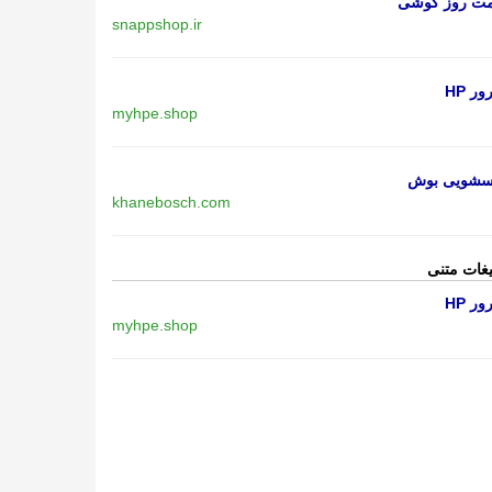
مت روز گوشی
snappshop.ir
ر HP
myhpe.shop
اسشویی بوش
khanebosch.com
یغات متنی
ر HP
myhpe.shop