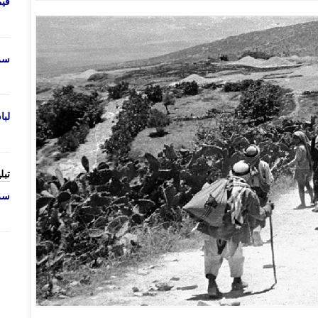
قی
سرو
لب
تبل
سرو