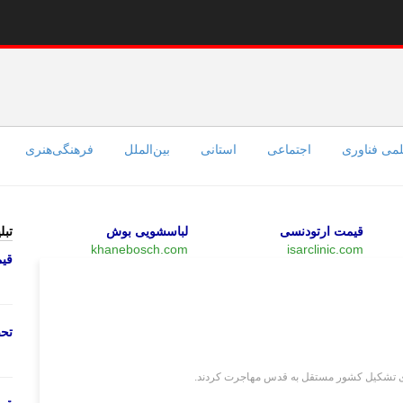
می فناوری
اجتماعی
استانی
بین‌الملل
فرهنگی‌هنری
قیمت ارتودنسی
لباسشویی بوش
تبل
khanebosch.com
isarclinic.com
قی
چند رسانه‌ای
تحص
ای تشکیل کشور مستقل به قدس مهاجرت کردند.