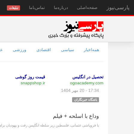
پارسی‌نیوز
صفحه‌اصلی
درباره‌ما
تماس‌با‌ما
تبلیغات
همه‌اخبار
سیاسی
اقتصادی
ورزشی
عل
تحصیل در انگلیس
قیمت روز گوشی
snappshop.ir
ogoacademy.com
17:34 - 20 مهر 1404
باشگاه خبرنگاران
وداع با اسلحه + فیلم
با فروپاشی عثمانی، فلسطین زیر سلطه انگلیس رفت و یهودیان بر