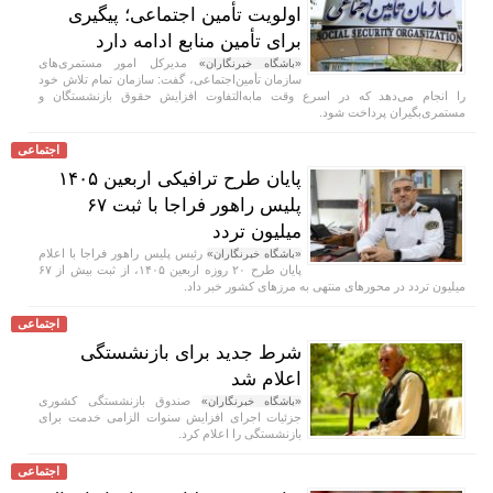
اولویت تأمین اجتماعی؛ پیگیری
برای تأمین منابع ادامه دارد
مدیرکل امور مستمری‌های
«باشگاه خبرنگاران»
سازمان تأمین‌اجتماعی، گفت: سازمان تمام تلاش خود
را انجام می‌دهد که در اسرع وقت مابه‌التفاوت افزایش حقوق بازنشستگان و
مستمری‌بگیران پرداخت شود.
اجتماعی
پایان طرح ترافیکی اربعین ۱۴۰۵
پلیس راهور فراجا با ثبت ۶۷
میلیون تردد
رئیس پلیس راهور فراجا با اعلام
«باشگاه خبرنگاران»
پایان طرح ۲۰ روزه اربعین ۱۴۰۵، از ثبت بیش از ۶۷
میلیون تردد در محور‌های منتهی به مرز‌های کشور خبر داد.
اجتماعی
شرط جدید برای بازنشستگی
اعلام شد
صندوق بازنشستگی کشوری
«باشگاه خبرنگاران»
جزئیات اجرای افزایش سنوات الزامی خدمت برای
بازنشستگی را اعلام کرد.
اجتماعی