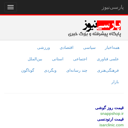
پارسی‌نیوز
نمایش
منو
همه‌اخبار
سیاسی
اقتصادی
ورزشی
علمی فناوری
اجتماعی
استانی
بین‌الملل
فرهنگی‌هنری
چند رسانه‌ای
وبگردی
گوناگون
بازار
قیمت روز گوشی
snappshop.ir
قیمت ارتودنسی
isarclinic.com