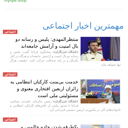
myhpe.shop
مهمترین اخبار اجتماعی
اجتماعی
منتظرالمهدی: پلیس و رسانه دو
بال امنیت و آرامش جامعه‌اند
سخنگوی فراجا گفت: پلیس و
«باشگاه خبرنگاران»
رسانه دو بال امنیت و آرامش جامعه‌اند و هرگاه در کنار
یکدیگر و بر پایه صداقت حرکت کنند، حقیقت هرگز
تنها نخواهد ماند.
اجتماعی
خدمت بی‌منت کارکنان انتظامی به
زائران اربعین افتخاری معنوی و
مسئولیتی ملی است
رئیس سازمان عقیدتی سیاسی
«باشگاه خبرنگاران»
فراجا با صدور پیامی از تلاش‌های کارکنان انتظامی و
خانواده‌های آنان در مأموریت اربعین حسینی قدردانی کرد.
اجتماعی
یکطرفه شدن جاده چالوس و