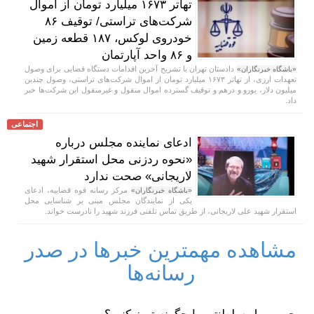
تهاتر ۱۶۷۳ میلیارد تومان از اموال
شرکت‌های تراستی/ توقیف ۸۶
خودروی لوکس، ۱۸۷ قطعه زمین
و ۸۶ واحد آپارتمان
دادستان تهران با تشریح آخرین اقدامات دستگاه قضایی برای وصول
«باشگاه خبرنگاران»
تعهدات ارزی، از تهاتر ۱۶۷۳ میلیارد تومان از اموال شرکت‌های تراستی، وصول چندین
میلیون دلار، یورو و درهم و توقیف گسترده اموال منقول و غیرمنقول این شرکت‌ها خبر
داد.
اجتماعی
ادعای نماینده مجلس درباره
«نحوه ردزنی محل استقرار شهید
لاریجانی» صحت ندارد
مرکز رسانه قوه قضاییه، ادعای
«باشگاه خبرنگاران»
یکی از نمایندگان مجلس مبنی بر شناسایی محل
استقرار شهید علی لاریجانی، از طریق تماس تلفنی فرزند شهید را نادرست خواند.
مشاهده مهمترین خبرها در صدر
رسانه‌ها