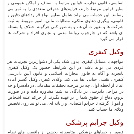
اساسی، قانون تجارت، قوانین مرتبط با اصناف و اماکن عمومی و
سایر قوانین مرتبط دارند، فرایندهای حقوقی متعددی را به ثمر می
رسانند. این خدمات می تواند شامل تنظیم انواع قراردادهای دقیق و
قانونی، پیگیری دعاوی ملکی، مطالبات مالی، امور مربوط به ثبت
شرکت ها و تغییرات آن ها، و به طور کلی هرگونه اختلاف یا مسئله
ای باشد که در چارچوب روابط مدنی و تجاری افراد و شرکت ها
قرار می گیرد.
وکیل کیفری
مواجهه با مسائل کیفری، بدون شک یکی از دشوارترین تجربیات هر
فردی می تواند باشد. در این شرایط، حضور یک وکیل کیفری
باتجربه و آگاه به قانون مجازات اسلامی و قانون آیین دادرسی
کیفری، نقشی حیاتی ایفا می کند. وکلای کیفری وکیل گستر آماده
اند تا از لحظه اول، چه در مرحله تحقیقات مقدماتی در دادسرا و چه
در مراحل دادرسی در دادگاه، به شما مشاوره داده و در صورت
لزوم، دفاع از حقوق شما را بر عهده بگیرند. از جرائم علیه اشخاص
و اموال گرفته تا جرایم اقتصادی و رایانه ای، می توانید روی تخصص
وکلای ما حساب کنید.
وکیل جرایم پزشکی
قصور و خطاهای پزشکی، متاسفانه بخشی از واقعیت های نظام