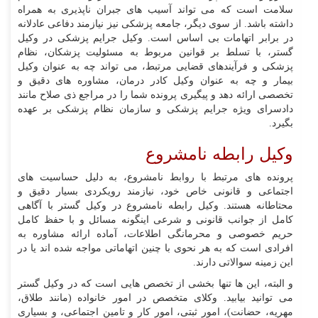
سلامت است که می تواند آسیب های جبران ناپذیری به همراه
داشته باشد. از سوی دیگر، جامعه پزشکی نیز نیازمند دفاعی عادلانه
در برابر اتهامات بی اساس است. وکیل جرایم پزشکی در وکیل
گستر، با تسلط بر قوانین مربوط به مسئولیت پزشکان، نظام
پزشکی و فرآیندهای قضایی مرتبط، می تواند چه به عنوان وکیل
بیمار و چه به عنوان وکیل کادر درمان، مشاوره های دقیق و
تخصصی ارائه دهد و پیگیری پرونده شما را در مراجع ذی صلاح مانند
دادسرای ویژه جرایم پزشکی و سازمان نظام پزشکی بر عهده
بگیرد.
وکیل رابطه نامشروع
پرونده های مرتبط با روابط نامشروع، به دلیل حساسیت های
اجتماعی و قانونی خاص خود، نیازمند رویکردی بسیار دقیق و
محتاطانه هستند. وکیل رابطه نامشروع در وکیل گستر با آگاهی
کامل از جوانب قانونی و شرعی اینگونه مسائل و با حفظ کامل
حریم خصوصی و محرمانگی اطلاعات، آماده ارائه مشاوره به
افرادی است که به هر نحوی با چنین اتهاماتی مواجه شده اند یا در
این زمینه سوالاتی دارند.
و البته، این ها تنها بخشی از تخصص هایی است که در وکیل گستر
می توانید بیابید. وکلای متخصص در امور خانواده (مانند طلاق،
مهریه، حضانت)، امور ثبتی، امور کار و تامین اجتماعی، و بسیاری