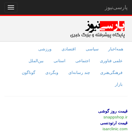
پارسی‌نیوز
نمایش
منو
همه‌اخبار
سیاسی
اقتصادی
ورزشی
علمی فناوری
اجتماعی
استانی
بین‌الملل
فرهنگی‌هنری
چند رسانه‌ای
وبگردی
گوناگون
بازار
قیمت روز گوشی
snappshop.ir
قیمت ارتودنسی
isarclinic.com