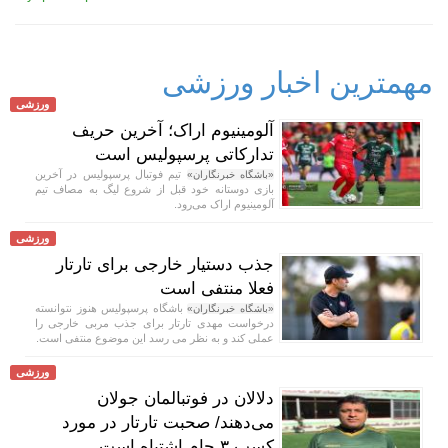
مهمترین اخبار ورزشی
ورزشی
آلومینیوم اراک؛ آخرین حریف
تدارکاتی پرسپولیس است
تیم فوتبال پرسپولیس در آخرین
«باشگاه خبرنگاران»
بازی دوستانه خود قبل از شروع لیگ به مصاف تیم
آلومینیوم اراک می‌رود.
ورزشی
جذب دستیار خارجی برای تارتار
فعلا منتفی است
باشگاه پرسپولیس هنوز نتوانسته
«باشگاه خبرنگاران»
درخواست مهدی تارتار برای جذب مربی خارجی را
عملی کند و به نظر می رسد این موضوع منتفی است.
ورزشی
دلالان در فوتبالمان جولان
می‌دهند/ صحبت تارتار در مورد
کسب ۳ جام اشتباه است