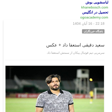
لباسشویی بوش
khanebosch.com
تحصیل در انگلیس
ogoacademy.com
22:18 - 16 آبان 1404
ورزشی
باشگاه خبرنگاران
سعید دقیقی استعفا داد + عکس
سرمربی تیم فوتبال پیکان از سمتش استعفا داد.