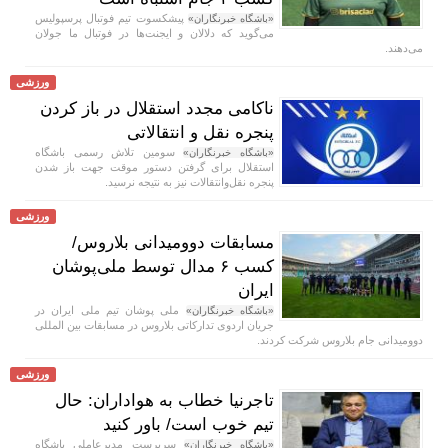
پیشکسوت تیم فوتبال پرسپولیس
«باشگاه خبرنگاران»
می‌گوید که دلالان و ایجنت‌ها در فوتبال ما جولان
می‌دهند.
ورزشی
ناکامی مجدد استقلال در باز کردن
پنجره نقل و انتقالاتی
سومین تلاش رسمی باشگاه
«باشگاه خبرنگاران»
استقلال برای گرفتن دستور موقت جهت باز شدن
پنجره نقل‌وانتقالات نیز به نتیجه نرسید.
ورزشی
مسابقات دوومیدانی بلاروس/
کسب ۶ مدال توسط ملی‌پوشان
ایران
ملی پوشان تیم ملی ایران در
«باشگاه خبرنگاران»
جریان اردوی تدارکاتی بلاروس در مسابقات بین المللی
دوومیدانی جام بلاروس شرکت کردند.
ورزشی
تاجرنیا خطاب به هواداران: حال
تیم خوب است/ باور کنید
سرپرست مدیرعاملی باشگاه
«باشگاه خبرنگاران»