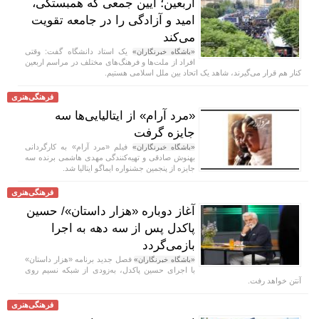
اربعین؛ آیین جمعی که همبستگی،
امید و آزادگی را در جامعه تقویت
می‌کند
یک استاد دانشگاه گفت: وقتی
«باشگاه خبرنگاران»
افراد از ملت‌ها و فرهنگ‌های مختلف در مراسم اربعین
کنار هم قرار می‌گیرند، شاهد یک اتحاد بین ملل اسلامی هستیم.
فرهنگی‌هنری
«مرد آرام» از ایتالیایی‌ها سه
جایزه گرفت
فیلم «مرد آرام» به کارگردانی
«باشگاه خبرنگاران»
بهنوش صادقی و تهیه‌کنندگی مهدی هاشمی برنده سه
جایزه از پنجمین جشنواره ایماگو ایتالیا شد.
فرهنگی‌هنری
آغاز دوباره «هزار داستان»/ حسین
پاکدل پس از سه دهه به اجرا
بازمی‌گردد
فصل جدید برنامه «هزار داستان»
«باشگاه خبرنگاران»
با اجرای حسین پاکدل، به‌زودی از شبکه نسیم روی
آنتن خواهد رفت.
فرهنگی‌هنری