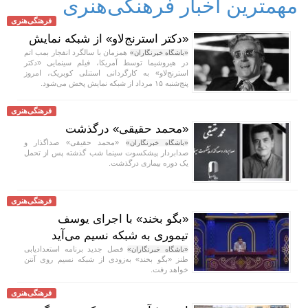
مهمترین اخبار فرهنگی‌هنری
فرهنگی‌هنری
«دکتر استرنج‌لاو» از شبکه نمایش
همزمان با سالگرد انفجار بمب اتم
«باشگاه خبرنگاران»
در هیروشیما توسط آمریکا، فیلم سینمایی «دکتر
استرنج‌لاو» به کارگردانی استنلی کوبریک، امروز
پنج‌شنبه ۱۵ مرداد از شبکه نمایش پخش می‌شود.
فرهنگی‌هنری
«محمد حقیقی» درگذشت
«محمد حقیقی» صداگذار و
«باشگاه خبرنگاران»
صدابردار پیشکسوت سینما شب گذشته پس از تحمل
یک دوره بیماری درگذشت.
فرهنگی‌هنری
«بگو بخند» با اجرای یوسف
تیموری به شبکه نسیم می‌آید
فصل جدید برنامه استعدادیابی
«باشگاه خبرنگاران»
طنز «بگو بخند» به‌زودی از شبکه نسیم روی آنتن
خواهد رفت.
فرهنگی‌هنری