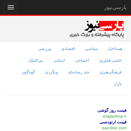
پارسی‌نیوز
نمایش
منو
همه‌اخبار
سیاسی
اقتصادی
ورزشی
علمی فناوری
اجتماعی
استانی
بین‌الملل
فرهنگی‌هنری
چند رسانه‌ای
وبگردی
گوناگون
بازار
قیمت روز گوشی
snappshop.ir
قیمت ارتودنسی
isarclinic.com