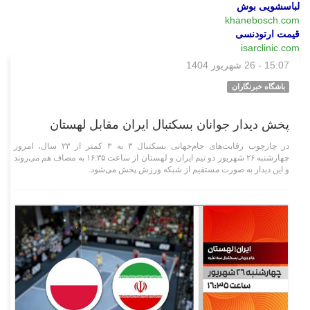
لباسشویی بوش
khanebosch.com
قیمت ارتودنسی
isarclinic.com
15:07 - 26 شهریور 1404
ورزشی
باشگاه خبرنگاران
پخش دیدار جوانان بسکتبال ایران مقابل لهستان
در چارچوب رقابت‌های جام‌جهانی بسکتبال ۳ به ۳ کمتر از ۲۳ سال، امروز
چهارشنبه ۲۶ شهریور دو تیم ایران و لهستان از ساعت ۱۶:۳۵ به مصاف هم می‌روند
و این دیدار به صورت مستقیم از شبکه ورزش پخش می‌شود.