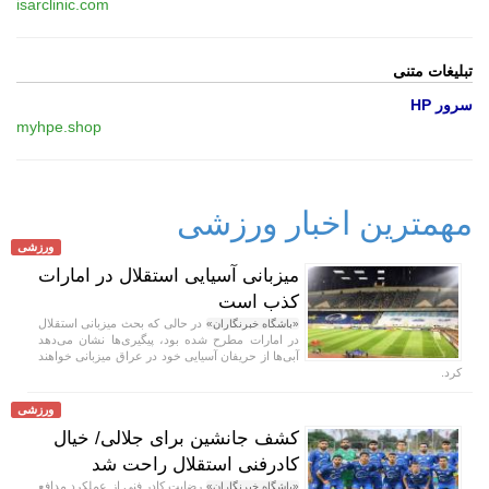
isarclinic.com
تبلیغات متنی
سرور HP
myhpe.shop
مهمترین اخبار ورزشی
ورزشی
میزبانی آسیایی استقلال در امارات
کذب است
در حالی که بحث میزبانی استقلال
«باشگاه خبرنگاران»
در امارات مطرح شده بود، پیگیری‌ها نشان می‌دهد
آبی‌ها از حریفان آسیایی خود در عراق میزبانی خواهند
کرد.
ورزشی
کشف جانشین برای جلالی/ خیال
کادرفنی استقلال راحت شد
رضایت کادر فنی از عملکرد مدافع
«باشگاه خبرنگاران»