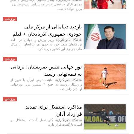
مهدی تارتار در فصل جدید هم پیراهن سرخپوشان را
برتن خواهد داشت.
ورزشی
بازدید دنیامالی از مرکز ملی
جودوی جمهوری آذربایجان + فیلم
وزیر ورزش و جوانان در ادامه
«باشگاه خبرنگاران»
برنامه‌های سفر خود به جمهوری آذربایجان، از مرکز
ملی جودوی این کشور بازدید کرد.
ورزشی
تور جهانی تنیس صربستان؛ یزدانی
به نیمه‌نهایی رسید
نماینده تنیس ایران با عبور از
«باشگاه خبرنگاران»
ورزشکار روسیه به جمع ۴ تنیسور برتر تورجهانی
لهستان راه یافت.
ورزشی
مذاکره استقلال برای تمدید
قرارداد آدان
گلر فصل گذشته استقلال در
«باشگاه خبرنگاران»
آستانه بازگشت قرار دارد.