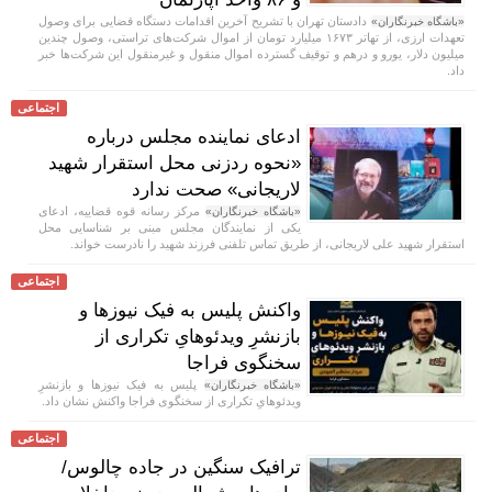
دادستان تهران با تشریح آخرین اقدامات دستگاه قضایی برای وصول
«باشگاه خبرنگاران»
تعهدات ارزی، از تهاتر ۱۶۷۳ میلیارد تومان از اموال شرکت‌های تراستی، وصول چندین
میلیون دلار، یورو و درهم و توقیف گسترده اموال منقول و غیرمنقول این شرکت‌ها خبر
داد.
اجتماعی
ادعای نماینده مجلس درباره
«نحوه ردزنی محل استقرار شهید
لاریجانی» صحت ندارد
مرکز رسانه قوه قضاییه، ادعای
«باشگاه خبرنگاران»
یکی از نمایندگان مجلس مبنی بر شناسایی محل
استقرار شهید علی لاریجانی، از طریق تماس تلفنی فرزند شهید را نادرست خواند.
اجتماعی
واکنش پلیس به فیک نیوز‌ها و
بازنشرِ ویدئوهایِ تکراری از
سخنگوی فراجا
پلیس به فیک نیوزها و بازنشرِ
«باشگاه خبرنگاران»
ویدئوهایِ تکراری از سخنگوی فراجا واکنش نشان داد.
اجتماعی
ترافیک سنگین در جاده چالوس/