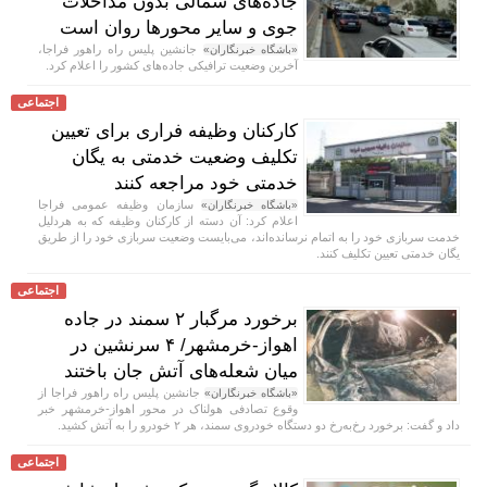
جاده‌های شمالی بدون مداخلات
جوی و سایر محور‌ها روان است
جانشین پلیس راه راهور فراجا،
«باشگاه خبرنگاران»
آخرین وضعیت ترافیکی جاده‌های کشور را اعلام کرد.
اجتماعی
کارکنان وظیفه فراری برای تعیین
تکلیف وضعیت خدمتی به یگان
خدمتی خود مراجعه کنند
سازمان وظیفه عمومی فراجا
«باشگاه خبرنگاران»
اعلام کرد: آن دسته از کارکنان وظیفه که به هردلیل
خدمت سربازی خود را به اتمام نرسانده‌اند، می‌بایست وضعیت سربازی خود را از طریق
یگان خدمتی تعیین تکلیف کنند.
اجتماعی
برخورد مرگبار ۲ سمند در جاده
اهواز-خرمشهر/ ۴ سرنشین در
میان شعله‌های آتش جان باختند
جانشین پلیس راه راهور فراجا از
«باشگاه خبرنگاران»
وقوع تصادفی هولناک در محور اهواز-خرمشهر خبر
داد و گفت: برخورد رخ‌به‌رخ دو دستگاه خودروی سمند، هر ۲ خودرو را به آتش کشید.
اجتماعی