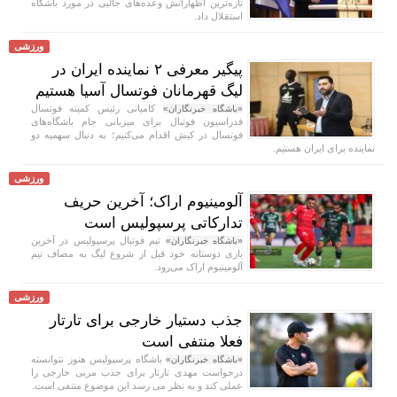
تازه‌ترین اظهاراتش وعده‌های جالبی در مورد باشگاه
استقلال داد.
ورزشی
پیگیر معرفی ۲ نماینده ایران در
لیگ قهرمانان فوتسال آسیا هستیم
کامیانی رئیس کمیته فوتسال
«باشگاه خبرنگاران»
فدراسیون فوتبال برای میزبانی جام باشگاه‌های
فوتسال در کیش اقدام می‌کنیم؛ به دنبال سهمیه دو
نماینده برای ایران هستیم.
ورزشی
آلومینیوم اراک؛ آخرین حریف
تدارکاتی پرسپولیس است
تیم فوتبال پرسپولیس در آخرین
«باشگاه خبرنگاران»
بازی دوستانه خود قبل از شروع لیگ به مصاف تیم
آلومینیوم اراک می‌رود.
ورزشی
جذب دستیار خارجی برای تارتار
فعلا منتفی است
باشگاه پرسپولیس هنوز نتوانسته
«باشگاه خبرنگاران»
درخواست مهدی تارتار برای جذب مربی خارجی را
عملی کند و به نظر می رسد این موضوع منتفی است.