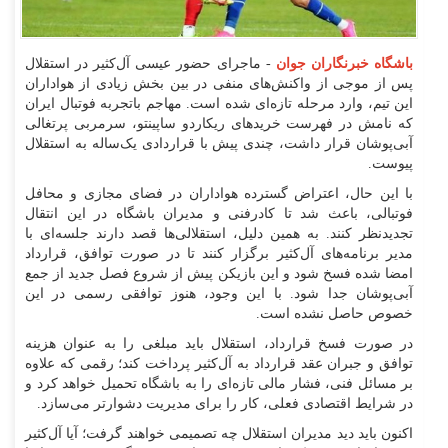
باشگاه خبرنگاران جوان
- ماجرای حضور عیسی آل‌کثیر در استقلال
پس از موجی از واکنش‌های منفی در بین بخش زیادی از هواداران
این تیم، وارد مرحله تازه‌ای شده است. مهاجم باتجربه فوتبال ایران
که نامش در فهرست خرید‌های ریکاردو ساپینتو، سرمربی پرتغالی
آبی‌پوشان قرار داشت، چندی پیش با قراردادی یک‌ساله به استقلال
پیوست.
با این حال، اعتراض گسترده هواداران در فضای مجازی و محافل
فوتبالی، باعث شد تا کادرفنی و مدیران باشگاه در این انتقال
تجدیدنظر کنند. به همین دلیل، استقلالی‌ها قصد دارند جلسه‌ای با
مدیر برنامه‌های آل‌کثیر برگزار کنند تا در صورت توافق، قرارداد
امضا شده فسخ شود و این بازیکن پیش از شروع فصل جدید از جمع
آبی‌پوشان جدا شود. با این وجود، هنوز توافقی رسمی در این
خصوص حاصل نشده است.
در صورت فسخ قرارداد، استقلال باید مبلغی را به عنوان هزینه
توافق و جبران عقد قرارداد به آل‌کثیر پرداخت کند؛ رقمی که علاوه
بر مسائل فنی، فشار مالی تازه‌ای را به باشگاه تحمیل خواهد کرد و
در شرایط اقتصادی فعلی، کار را برای مدیریت دشوارتر می‌سازد.
اکنون باید دید مدیران استقلال چه تصمیمی خواهند گرفت؛ آیا آل‌کثیر