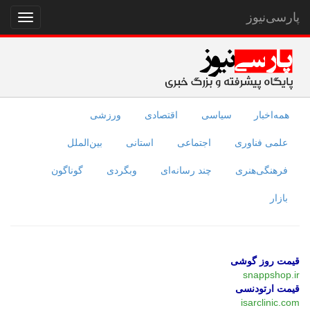
پارسی‌نیوز
نمایش
منو
همه‌اخبار
سیاسی
اقتصادی
ورزشی
علمی فناوری
اجتماعی
استانی
بین‌الملل
فرهنگی‌هنری
چند رسانه‌ای
وبگردی
گوناگون
بازار
قیمت روز گوشی
snappshop.ir
قیمت ارتودنسی
isarclinic.com