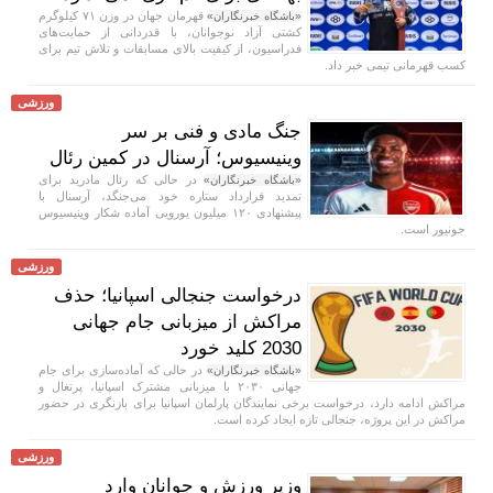
قهرمان جهان در وزن ۷۱ کیلوگرم
«باشگاه خبرنگاران»
کشتی آزاد نوجوانان، با قدردانی از حمایت‌های
فدراسیون، از کیفیت بالای مسابقات و تلاش تیم برای
کسب قهرمانی تیمی خبر داد.
ورزشی
جنگ مادی و فنی بر سر
وینیسیوس؛ آرسنال در کمین رئال
در حالی که رئال مادرید برای
«باشگاه خبرنگاران»
تمدید قرارداد ستاره خود می‌جنگد، آرسنال با
پیشنهادی ۱۲۰ میلیون یورویی آماده شکار وینیسیوس
جونیور است.
ورزشی
درخواست جنجالی اسپانیا؛ حذف
مراکش از میزبانی جام جهانی
2030 کلید خورد
در حالی که آماده‌سازی برای جام
«باشگاه خبرنگاران»
جهانی ۲۰۳۰ با میزبانی مشترک اسپانیا، پرتغال و
مراکش ادامه دارد، درخواست برخی نمایندگان پارلمان اسپانیا برای بازنگری در حضور
مراکش در این پروژه، جنجالی تازه ایجاد کرده است.
ورزشی
وزیر ورزش و جوانان وارد