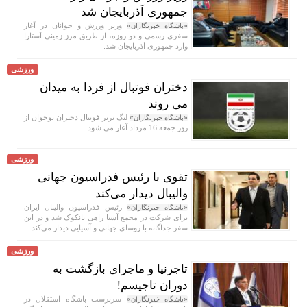
جمهوری آذربایجان شد
وزیر ورزش و جوانان در آغاز
«باشگاه خبرنگاران»
سفری رسمی و دو روزه، از طریق مرز زمینی آستارا
وارد جمهوری آذربایجان شد.
ورزشی
دختران فوتبال از فردا به میدان
می روند
لیگ برتر فوتبال دختران نوجوان از
«باشگاه خبرنگاران»
روز جمعه 16 مرداد آغاز می شود.
ورزشی
تقوی با رئیس فدراسیون جهانی
والیبال دیدار می‌کند
رئیس فدراسیون والیبال ایران
«باشگاه خبرنگاران»
برای شرکت در مجمع آسیا راهی بانکوک شد و در این
سفر جداگانه با روسای جهانی و آسیایی دیدار می‌کند.
ورزشی
تاجرنیا و ماجرای بازگشت به
دوران تاجیسم!
سرپرست باشگاه استقلال در
«باشگاه خبرنگاران»