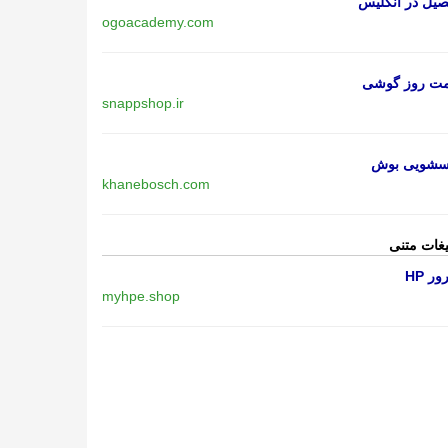
یل در انگلیس
ogoacademy.com
مت روز گوشی
snappshop.ir
اسشویی بوش
khanebosch.com
یغات متنی
ر HP
myhpe.shop