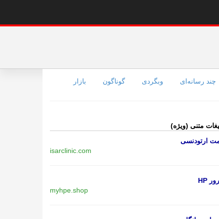
چند رسانه‌ای
وبگردی
گوناگون
بازار
یغات متنی (ویژه)
مت ارتودنسی
isarclinic.com
ر HP
myhpe.shop