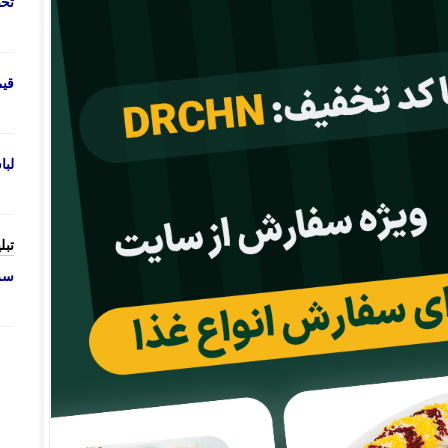
تحص
قی
لب
تبل
سرو