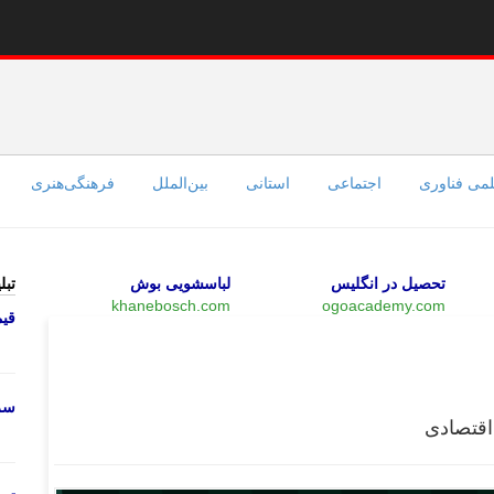
می فناوری
اجتماعی
استانی
بین‌الملل
فرهنگی‌هنری
تحصیل در انگلیس
لباسشویی بوش
تبل
khanebosch.com
ogoacademy.com
قی
بازار
سرو
اقتصادی