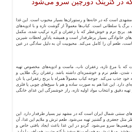
 مشهدی است که در خانه‌ها و رستوران‌ها بسیار محبوب است. این غذا
برگ یا سلطانی است. کباب‌ها معمولاً از گوشت تازه و با ادویه‌های
دهد. برنج نرم و خوش‌عطر که با زعفران و کره ترکیب شده، مکمل
‌های خانوادگی بسیار پرطرفدار است و همیشه یادآور لحظات شیرین
ست، طعم آن را کامل می‌کند. محبوبیت آن به دلیل سادگی در عین
که با مرغ تازه، زعفران ناب، ماست و ادویه‌های مخصوص تهیه
 شدن، طعم نرم و خوشمزه‌ای داشته باشد. زعفران رنگ طلایی و
خود جذب می‌کند. جوجه کباب معمولاً همراه با برنج زعفرانی یا نان
ای دارد. این غذا هم به صورت ساده و هم با سیخ‌های چوبی یا فلزی
هیه دقیق و انتخاب مواد اولیه تازه، راز خوشمزگی این غذای خانگی
ای سنتی شمال ایران است که در مشهد نیز بسیار طرفدار دارد. این
عطر مثل جعفری و گشنیز تهیه می‌شود. طعم ترش و ملایم این غذا، آن
و دورهمی‌ها سرو می‌شود. گردو در این غذا باعث ایجاد بافتی خاص و
خشد. مرغ ترش به همراه برنج سفید یا کته بهترین همراهی را دارد.