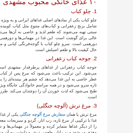
۱۰ غذای خانگی محبوب مشهدی که در کترینگ دورچین سرو می‌شود
1. چلو کباب
چلو کباب یکی از نمادهای اصلی غذاهای ایرانی و به ویژه
شامل برنج زعفرانی و کباب‌های متنوع مثل کباب کوبیده، 
سنتی تهیه می‌شوند که طعم لذیذ و خاصی به آن‌ها می‌
عالی برای گوشت است. این غذا در مهمانی‌ها و دورهمی
دورهمی است. سرو چلو کباب با گوجه‌فرنگی کبابی و ما
حال کیفیت بالا و طعم اصیلش است.
2. جوجه کباب زعفرانی
جوجه کباب زعفرانی از غذاهای پرطرفدار مشهدی است 
می‌شود. این ترکیب باعث می‌شود که مرغ پس از کباب
عطر خاصی به این غذا می‌دهد که چشم هر بیننده‌ای را به 
تازه سرو می‌شود و در همه مراسم خانوادگی جایگاه ویژه‌
طبخ می‌شود که لذت خوردن آن را دوچندان می‌کند. طرز ت
است.
3. مرغ ترش (آلوچه جنگلی)
مرغ ترش یا همان
سفارش مرغ آلوچه جنگلی
یکی از غذاه
غذا با ترکیبی از مرغ تازه، رب انار، گردو و سبزیجات م
را از دیگر غذاها متمایز کرده و معمولاً در مهمانی‌ها 
مغذی می‌شود و رب انار، طعمی ترش و دلنشین به آن می‌ب