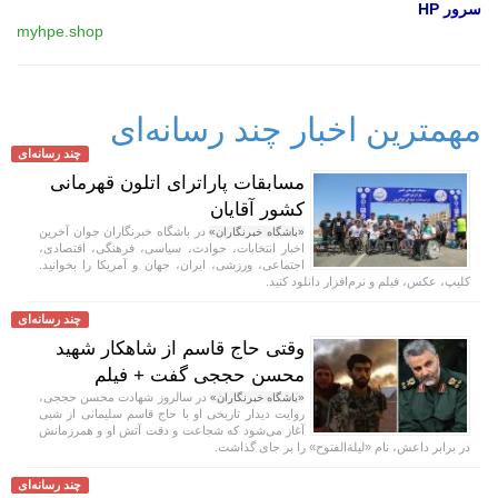
سرور HP
myhpe.shop
مهمترین اخبار چند رسانه‌ای
چند رسانه‌ای
مسابقات پاراترای اتلون قهرمانی
کشور آقایان
در باشگاه خبرنگاران جوان آخرین
«باشگاه خبرنگاران»
اخبار انتخابات، حوادث، سیاسی، فرهنگی، اقتصادی،
اجتماعی، ورزشی، ایران، جهان و آمریکا را بخوانید.
کلیپ، عکس، فیلم و نرم‌افزار دانلود کنید.
چند رسانه‌ای
وقتی حاج قاسم از شاهکار شهید
محسن حججی گفت + فیلم
در سالروز شهادت محسن حججی،
«باشگاه خبرنگاران»
روایت دیدار تاریخی او با حاج قاسم سلیمانی از شبی
آغاز می‌شود که شجاعت و دقت آتش او و همرزمانش
در برابر داعش، نام «لیلة‌الفتوح» را بر جای گذاشت.
چند رسانه‌ای