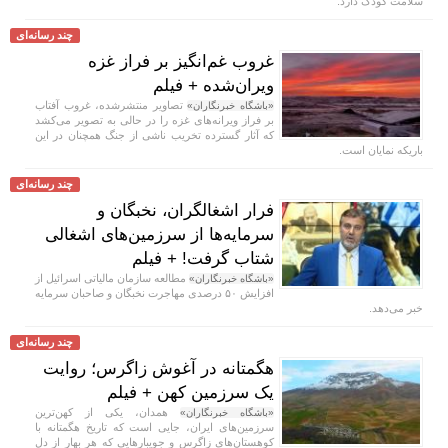
سلامت کودک دارد.
چند رسانه‌ای
غروب غم‌انگیز بر فراز غزه
ویران‌شده + فیلم
تصاویر منتشرشده، غروب آفتاب
«باشگاه خبرنگاران»
بر فراز ویرانه‌های غزه را در حالی به تصویر می‌کشد
که آثار گسترده تخریب ناشی از جنگ همچنان در این
باریکه نمایان است.
چند رسانه‌ای
فرار اشغالگران، نخبگان و
سرمایه‌ها از سرزمین‌های اشغالی
شتاب گرفت! + فیلم
مطالعه سازمان مالیاتی اسرائیل از
«باشگاه خبرنگاران»
افزایش ۵۰ درصدی مهاجرت نخبگان و صاحبان سرمایه
خبر می‌دهد.
چند رسانه‌ای
هگمتانه در آغوش زاگرس؛ روایت
یک سرزمین کهن + فیلم
همدان، یکی از کهن‌ترین
«باشگاه خبرنگاران»
سرزمین‌های ایران، جایی است که تاریخ هگمتانه با
کوهستان‌های زاگرس و جویبار‌هایی که هر بهار از دل