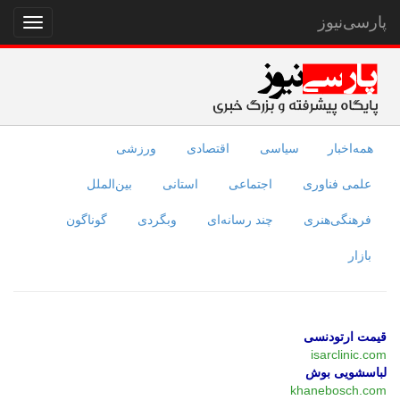
پارسی‌نیوز
نمایش
منو
همه‌اخبار
سیاسی
اقتصادی
ورزشی
علمی فناوری
اجتماعی
استانی
بین‌الملل
فرهنگی‌هنری
چند رسانه‌ای
وبگردی
گوناگون
بازار
قیمت ارتودنسی
isarclinic.com
لباسشویی بوش
khanebosch.com