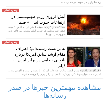
برف‌ها جاری می‌شوند، در هم تنیده است.
چند رسانه‌ای
آتش‌افروزی رژیم صهیونیستی در
ارتفاعات جنوب لبنان + فیلم
شبکه المنار از به آتش کشیده
«باشگاه خبرنگاران»
شدن چند منطقه در جنوب لبنان توسط نیرو‌های رژیم
صهیونیستی خبر داد.
چند رسانه‌ای
به بن‌بست رسیده‌ایم؛ اعتراف
مقام ارشد سابق آمریکا درباره
ناتوانی نظامی در برابر ایران! +
فیلم
مقام ارشد سابق اطلاعات آمریکا، با هشدار درباره کاهش شدید
«باشگاه خبرنگاران»
ذخایر پدافند هوایی واشنگتن، رویکرد نظامی در برابر ایران را بن‌بست خواند.
مشاهده مهمترین خبرها در صدر
رسانه‌ها