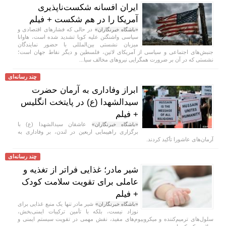
ایران افسانه شکست‌ناپذیری
آمریکا را در هم شکست + فیلم
در حالی که فشار‌های اقتصادی و
«باشگاه خبرنگاران»
سیاسی واشنگتن علیه کوبا تشدید شده است، هاوانا
میزبان نشستی بین‌المللی با حضور نمایندگان
جنبش‌های اجتماعی و سیاسی از آمریکای لاتین، فلسطین و دیگر نقاط جهان است؛
نشستی که در آن بر ضرورت همگرایی نیرو‌های مخالف سیا...
چند رسانه‌ای
ابراز وفاداری به آرمان حضرت
سیدالشهدا (ع) در پایتخت انگلیس
+ فیلم
عاشقان سیدالشهدا (ع) با
«باشگاه خبرنگاران»
برگزاری راهپیمایی اربعین در لندن، بر وفاداری به
آرمان‌های عاشورا تأکید کردند.
چند رسانه‌ای
شیر مادر؛ غذایی فراتر از تغذیه و
عاملی برای تقویت سلامت کودک
+ فیلم
شیر مادر تنها یک منبع غذایی برای
«باشگاه خبرنگاران»
نوزاد نیست، بلکه با تأمین ترکیبات ایمنی‌بخش،
سلول‌های ترمیم‌کننده و میکروبیوم‌های مفید، نقش مهمی در تقویت سیستم ایمنی و