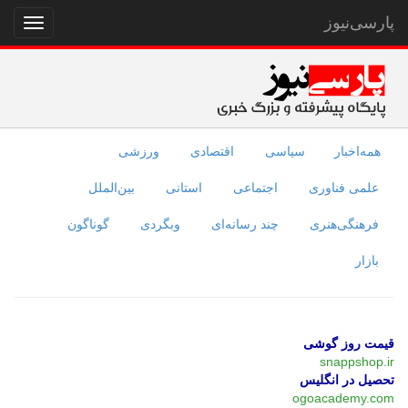
پارسی‌نیوز
نمایش
منو
همه‌اخبار
سیاسی
اقتصادی
ورزشی
علمی فناوری
اجتماعی
استانی
بین‌الملل
فرهنگی‌هنری
چند رسانه‌ای
وبگردی
گوناگون
بازار
قیمت روز گوشی
snappshop.ir
تحصیل در انگلیس
ogoacademy.com