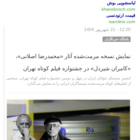
لباسشویی بوش
khanebosch.com
قیمت ارتودنسی
isarclinic.com
12:25 - 21 شهریور 1404
فرهنگی‌هنری
باشگاه خبرنگاران
نمایش نسخه مرمت‌شده آثار «محمدرضا اصلانی»،
«کامران شیردل» در جشنواره فیلم کوتاه تهران
انجمن سینمای جوانان ایران در چهل و دومین جشنواره فیلم کوتاه تهران، منتخبی
از فیلم‌های کوتاه مرمت‌شده سینماگران ایرانی را به نمایش می‌گذارد.