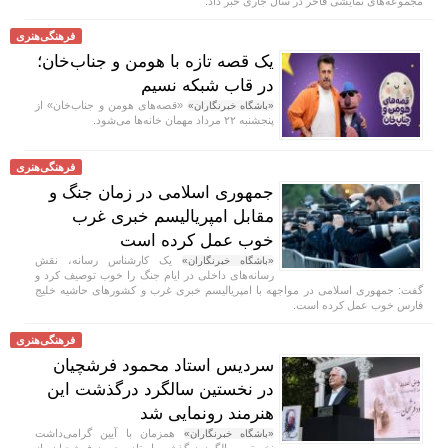
مجموعه‌های نمایشی فاخر در سال جاری خبر داد.
فرهنگی‌هنری
یک قصه تازه با هومن و جناب‌خان؛
در قاب شبکه نسیم
«قصه‌های هومن و جناب‌خان» از
«باشگاه خبرنگاران»
پنجشنبه ۲۲ مرداد مهمان خانه‌ها می‌شود.
فرهنگی‌هنری
جمهوری اسلامی در زمان جنگ و
مقابل امپریالیسم خبری غرب
خوب عمل کرده است
یک کارشناس رسانه، نقش
«باشگاه خبرنگاران»
رسانه‌های داخلی در ایام جنگ را خوب توصیف کرد و
گفت: جمهوری اسلامی در مواجهه با امپریالیسم خبری غرب و کشور‌های حاشیه خلیج
فارس خوب عمل کرده است.
فرهنگی‌هنری
سردیس استاد محمود فرشچیان
در نخستین سالگرد درگذشت این
هنرمند رونمایی شد
همزمان با آیین گرامی‌داشت
«باشگاه خبرنگاران»