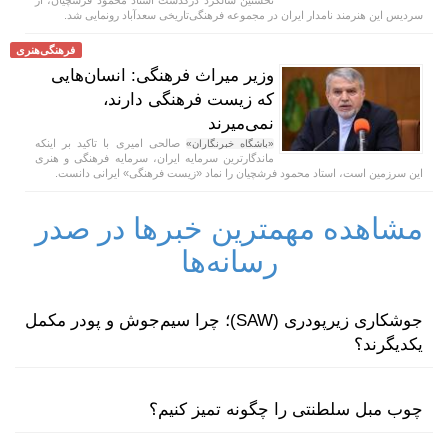
نخستین سالگرد درگذشت استاد محمود فرشچیان، از
سردیس این هنرمند نامدار ایران در مجموعه فرهنگی‌تاریخی سعدآباد رونمایی شد.
فرهنگی‌هنری
وزیر میراث فرهنگی: انسان‌هایی
که زیست فرهنگی دارند،
نمی‌میرند
صالحی امیری با تاکید بر اینکه
«باشگاه خبرنگاران»
ماندگارترین سرمایه ایران، سرمایه فرهنگی و هنری
این سرزمین است، استاد محمود فرشچیان را نماد «زیست فرهنگی» ایرانی دانست.
مشاهده مهمترین خبرها در صدر
رسانه‌ها
جوشکاری زیرپودری (SAW)؛ چرا سیم‌جوش و پودر مکمل
یکدیگرند؟
چوب مبل سلطنتی را چگونه تمیز کنیم؟