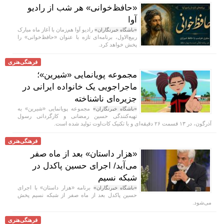
«حافظ‌خوانی» هر شب از رادیو
آوا
رادیو آوا هم‌زمان با آغاز ماه مبارک
«باشگاه خبرنگاران»
ربیع‌الاول، برنامه‌ای تازه با عنوان «حافظ‌خوانی» را
پخش خواهد کرد.
فرهنگی‌هنری
مجموعه پویانمایی «شیرین»؛
ماجراجویی یک خانواده ایرانی در
جزیره‌ای ناشناخته
مجموعه پویانمایی «شیرین» به
«باشگاه خبرنگاران»
تهیه‌کنندگی حسین رمضانی و کارگردانی رسول
آذرگون، در ۱۳ قسمت ۲۶ دقیقه‌ای و با تکنیک کات‌اوت تولید شده است.
فرهنگی‌هنری
«هزار داستان» بعد از ماه صفر
می‌آید/ اجرای حسین پاکدل در
شبکه نسیم
برنامه «هزار داستان» با اجرای
«باشگاه خبرنگاران»
حسین پاکدل بعد از ماه صفر از شبکه نسیم پخش
می‌شود.
فرهنگی‌هنری