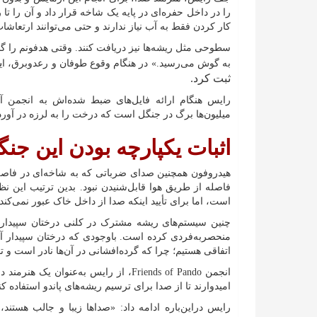
را در داخل حفره‌ای در پایه ‌یک شاخه قرار داد و آن را تا
کار کردن فقط به آب نیاز ندارند و حتی می‌توانند ارتعاشات
سطوحی مثل ریشه‌ها نیز دریافت کنند. وقتی هدفونم را 
ی
به گوش می‌رسید.» در هنگام وقوع طوفان و رعدوبرق، ا
ثبت کرد.
رایس هنگام ارائه فایل‌های ضبط شده‌اش به انجمن آک
میلیون‌ها برگ در جنگل است که درخت را به لرزه در آورده
اثبات یکپارچه بودن این جنگ
فاصله از طریق هوا قابل‌شنیدن نبود. بدین ‌ترتیب این 
است، اما برای تأیید اینکه صدا از داخل خاک عبور نمی‌کن
چنین سیستم‌های ریشه مشترک در کلنی درختان سپیدار آم
منحصربه‌فردی کرده است. باوجودی که درختان سپیدار آمری
اتفاقی هستیم؛ چرا که گرده‌افشانی در آن‌ها نادر است و 
انجمن Friends of Pando، از رایس به‌عن
امیدوارند تا از صدا برای ترسیم ریشه‌های پاندو استفاده کنن
رایس دراین‌باره ادامه داد: «صداها زیبا و جالب هستن