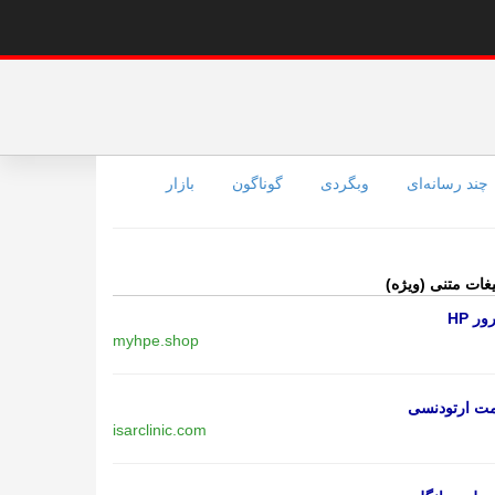
چند رسانه‌ای
وبگردی
گوناگون
بازار
یغات متنی (ویژه)
ر HP
myhpe.shop
مت ارتودنسی
isarclinic.com