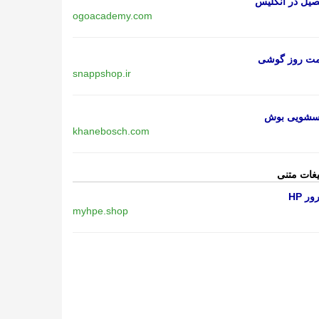
یل در انگلیس
ogoacademy.com
مت روز گوشی
snappshop.ir
اسشویی بوش
khanebosch.com
یغات متنی
ر HP
myhpe.shop