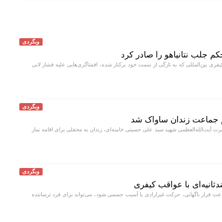
وبگردی
کم جلب نتانیاهو را صادر کرد
فری بین‌المللی که به تازگی از سمت خود برکنار شده، افشاگری‌هایی علیه فشار لابی
وبگردی
ام جماعت زندان ساواک شد
 آیت‌الله‌العظمی شهید سید علی حسینی خامنه‌ای، زندان به محفلی برای اقامه نماز
وبگردی
انیه‌ای با عواقب کیفری
عث فرار ناگهانی، حرکت غیرارادی یا آسیب جسمی شود، می‌تواند برای فرد ترساننده