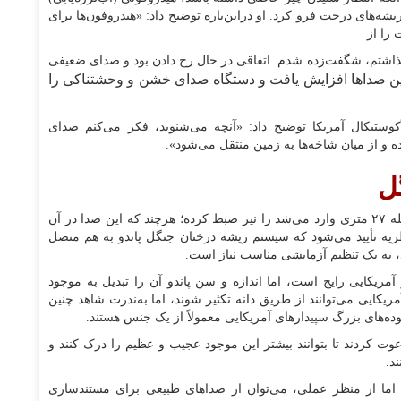
 ریشه‌های درخت فرو کرد. او دراین‌باره توضیح داد: «هیدروفون‌ها برای
 را از
گذاشتم، شگفت‌زده شدم. اتفاقی در حال رخ دادن بود و صدای ضعیفی
ن صداها افزایش یافت و دستگاه صدای خشن و وحشتناکی را
وستیکال آمریکا توضیح داد: «آنچه می‌شنوید، فکر می‌کنم صدای
 و از میان شاخه‌ها به زمین منتقل می‌شود».
ل
هیدروفون همچنین صدای ضرباتی که به شاخه‌ای در فاصله ۲۷ متری وارد می‌شد را نیز ضبط کرده؛ هرچند که این صدا در آن
نظریه تأیید می‌شود که سیستم ریشه درختان جنگل پاندو به هم متصل
د، به یک تنظیم آزمایشی مناسب نیاز است.
ریکایی رایج است، اما اندازه و سن پاندو آن را تبدیل به موجود
کایی می‌توانند از طریق دانه تکثیر شوند، اما به‌ندرت شاهد چنین
توده‌های بزرگ سپیدارهای آمریکایی معمولاً از یک جنس هستند.
وان یک هنرمند دعوت کردند تا بتوانند بیشتر این موجود عجیب و عظیم را درک کنند و
د.
د، اما از منظر عملی، می‌توان از صداهای طبیعی برای مستندسازی