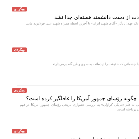
وبگردی
دت از دست دانشمند هسته‌ای جدا نشد
ک عهد؛ یادگار «آقای شهید ایران» تا آخرین لحظه همراه شهید علی فولادوند ماند.
وبگردی
 با چشمانی که حقیقت را دیده‌اند، به سوی وطن گام برمی‌دارند.
وبگردی
ن چگونه رؤسای جمهور آمریکا را غافلگیر کرده است؟
یلی به قلم «مایکل کراولی» به بررسی دشواری تاریخی رؤسای جمهور آمریکا در فهم
ن پرداخته است.
وبگردی