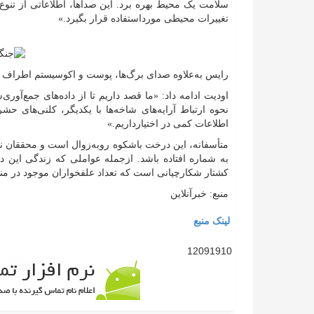
سلامت یک محیط بهره برد. این صداها، اطلاعاتی از تنوع ز
تغییرات محیطی مورداستفاده قرار بگیرد.»
رایس به‌علاوه صدای برگ‌ها، پوست و اکوسیستم اطراف پا
اودیت ادامه داد: «ما قصد داریم تا از داده‌های جمع‌آور
نحوه ارتباط آرایه‌های شاخه‌ها با یکدیگر، کلنی‌های ح
اطلاعات کمی در اختیارداریم.»
متأسفانه، این درخت باشکوه روبه‌زوال است و محققان نگ
به شماره افتاده باشد. ازجمله عواملی که زندگی این د
کشتار شکارچیانی است که تعداد علفخواران موجود در من
منبع: خبرآنلاین
لینک منبع
12091910