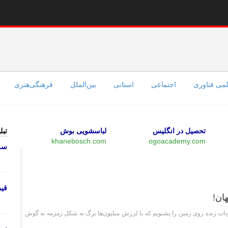
می فناوری
اجتماعی
استانی
بین‌الملل
فرهنگی‌هنری
تحصیل در انگلیس
لباسشویی بوش
تبل
khanebosch.com
ogoacademy.com
سرو
وبگردی
قی
ان!
جودات زنده روی زمین را بشنویم که با لرزش میلیون‌ها برگ به شکل زمزمه به گوش