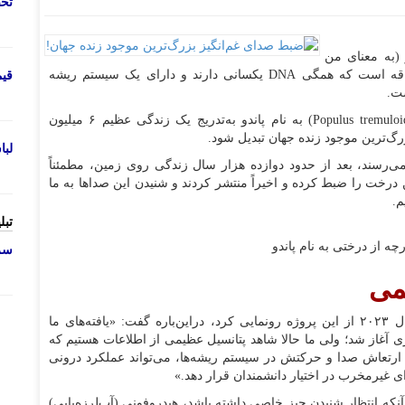
تحص
 (به معنای من
گسترش دادم) وجود دارد. این درخت دارای ۴۷۰۰۰ ساقه است که همگی DNA یکسانی دارند و دارای یک سیستم ریشه
قی
در این منطقه، یک درخت نر سپیدار آمریکایی تنها (Populus tremuloides) به نام پاندو به‌تدریج یک زندگی عظیم ۶ میلیون
رگ‌ترین موجود زنده جهان تبدیل شود.
لب
‌پیکر که ساقه‌هایش تا ارتفاع ۲۴ متری می‌رسند، بعد از حدود دوازده هزار سال زندگی روی زمین، مطمئناً
درخت را ضبط کرده و اخیراً منتشر کردند و شنیدن این صداها به ما
م.
تبل
سرو
لمی
لنس اودیت، بنیان‌گذار بنیاد Friends of Pando که در سال ۲۰۲۳ از این پروژه رونمایی کرد، دراین‌باره گفت: «یافته‌های ما
ری آغاز شد؛ ولی ما حالا شاهد پتانسیل عظیمی از اطلاعات هستیم که
به ارتعاش صدا و حرکتش در سیستم ریشه‌ها، می‌تواند عملکرد درونی
ی غیرمخرب در اختیار دانشمندان قرار دهد.»
که انتظار شنیدن چیز خاصی داشته باشد، هیدروفونی (آب‌لرزه‌یابی)