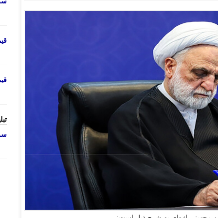
سرو
قی
قی
تبل
سرو
ین محسنی اژه‌ای به شرح ذیل است: