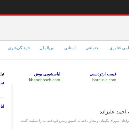
می فناوری
اجتماعی
استانی
بین‌الملل
فرهنگی‌هنری
قیمت ارتودنسی
لباسشویی بوش
تبل
khanebosch.com
isarclinic.com
تحص
ورزشی
لب
احمد علیزاده
قدان شورای نگهبان و معاون قضایی اسبق رئیس قوه قضاییه را تسلیت گفت.