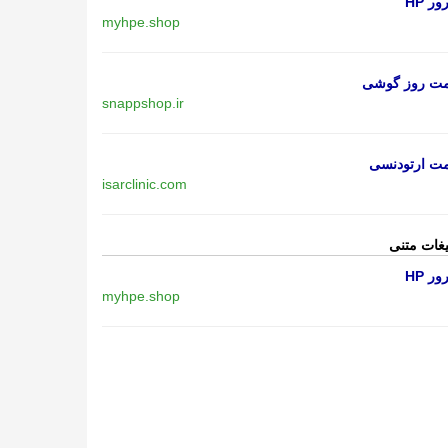
ر HP
myhpe.shop
مت روز گوشی
snappshop.ir
مت ارتودنسی
isarclinic.com
یغات متنی
ر HP
myhpe.shop