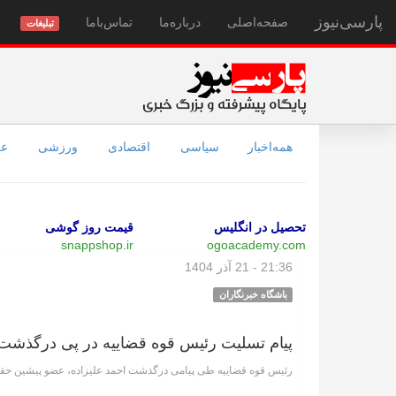
پارسی‌نیوز
صفحه‌اصلی
درباره‌ما
تماس‌با‌ما
تبلیغات
همه‌اخبار
سیاسی
اقتصادی
ورزشی
عل
تحصیل در انگلیس
قیمت روز گوشی
snappshop.ir
ogoacademy.com
21:36 - 21 آذر 1404
باشگاه خبرنگاران
پیام تسلیت رئیس قوه قضاییه در پی درگذشت 
رئیس قوه قضاییه طی پیامی درگذشت احمد علیزاده، عضو پیشین حقو