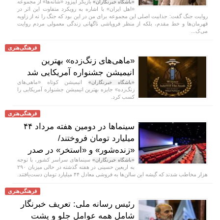
بازیگر اپیزود «شانه‌ها» از مجموعه
«باشگاه خبرنگاران»
«اهل ایران» با اشاره به رویکرد متفاوت این اثر در
روایت جنگ گفت: جذابیت اصلی این مجموعه برای من در این بود که جنگ را نه از زاویه
قهرمان‌ها و خط مقدم، بلکه از منظر فروپاشی ناگهانی زندگی معمولی مردم روایت
می‌ک...
فرهنگی‌هنری
«ماهی‌های زنگ‌زده» بهترین
انیمیشن جشنواره آمریکایی شد
انیمیشن کوتاه «ماهی‌های
«باشگاه خبرنگاران»
زنگ‌زده» جایزه بهترین انیمیشن جشنواره آمریکایی را
کسب کرد.
فرهنگی‌هنری
سینماها در دومین هفته‌ مرداد ۴۴
میلیارد تومان فروختند/
«زنده‌شور» و «استخر» در صدر
سینماهای سراسر کشور، با توجه
«باشگاه خبرنگاران»
به اربعین حسینی در هفته‌ گذشته در حالی میزبان ۲۹۰
هزار مخاطب شدند که گیشه این سالن‌ها به فروشی معادل ۴۴ میلیارد تومان دست‌یافتند.
فرهنگی‌هنری
رئیس رسانه ملی: تعریف خبرنگار
شامل همه عوامل جلو و پشت