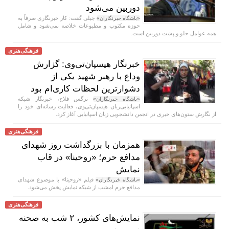
دوربین می‌شود
جبلی گفت: کار خبرنگاری صرفاً به
«باشگاه خبرنگاران»
حوزه مکتوب و مطبوعات خلاصه نمی‌شود و شامل
همه عوامل جلو و پشت دوربین است.
فرهنگی‌هنری
خبرنگار هیسپان‌تی‌وی: گزارش
وداع با رهبر شهید یکی از
دشوارترین لحظات کاری‌ام بود
نرگس فلاح، خبرنگار شبکه
«باشگاه خبرنگاران»
اسپانیایی‌زبان هیسپان‌تی‌وی، فعالیت رسانه‌ای خود را
از نگارش ستون‌های خبری در انجمن دانشجویی زبان اسپانیایی آغاز کرد.
فرهنگی‌هنری
همزمان با بزرگداشت روز شهدای
مدافع حرم؛ «روحینا» در قاب
نمایش
فیلم «روحینا» با موضوع شهدای
«باشگاه خبرنگاران»
مدافع حرم امشب از شبکه نمایش پخش می‌شود.
فرهنگی‌هنری
نمایش‌های کشور، ٢ شب به صحنه