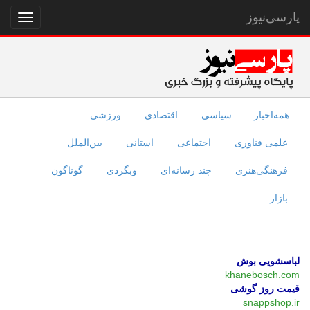
پارسی‌نیوز
نمایش
منو
همه‌اخبار
سیاسی
اقتصادی
ورزشی
علمی فناوری
اجتماعی
استانی
بین‌الملل
فرهنگی‌هنری
چند رسانه‌ای
وبگردی
گوناگون
بازار
لباسشویی بوش
khanebosch.com
قیمت روز گوشی
snappshop.ir