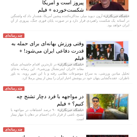
پیروز است و آمریکا
شکست‌خورده + فیلم
آرون دیوید میلر، مذاکره‌کننده پیشین آمریکا، هشدار داد که واشنگتن
«باشگاه خبرنگاران»
در آستانه یک شکست راهبردی قرار دارد و در صورت پایان فوری جنگ، پیروزی از آنِ
ایران خواهد بود.
چند رسانه‌ای
وقتی ورزش بهانه‌ای برای حمله به
قدرت دفاعی ایران می‌شود! +
فیلم
در تازه‌ترین اقدام حاشیه‌ای شبکه
«باشگاه خبرنگاران»
معاند «ایران اینترنشنال ورزشی»، این رسانه به‌جای
تحلیل میادین ورزشی، به سراغ موضوعات نظامی رفته و با این تغییر رویه، به باور
ناظران، عقده‌گشایی پنهان خود در پوشش اخبار ایران را بیش از پیش برملا کرد.
چند رسانه‌ای
در مواجهه با فرد دچار تشنج چه
کنیم؟ + فیلم
۹۰ درصد اشتباهات در مواجهه با
«باشگاه خبرنگاران»
تشنج، ناشی از قرار دادن اجسام در دهان یا مهار بیمار
است.
چند رسانه‌ای