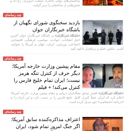
ساختمان‌های دولتی جاکارتا، پایتخت اندونزی، رخ داد و
بخش‌هایی از ساختمان را دربر گرفت.
چند رسانه‌ای
بازدید سخنگوی شورای نگهبان از
باشگاه خبرنگاران جوان
در باشگاه خبرنگاران جوان آخرین
«باشگاه خبرنگاران»
اخبار انتخابات، حوادث، سیاسی، فرهنگی، اقتصادی،
اجتماعی، ورزشی، ایران، جهان و آمریکا را بخوانید.
کلیپ، عکس، فیلم و نرم‌افزار دانلود کنید.
چند رسانه‌ای
مقام پیشین وزارت خارجه آمریکا؛
دیگر حرف از کنترل تنگه هرمز
نیست؛ ایران تمام خلیج فارس را
کنترل می‌کند! + فیلم
افسر سابق تفنگداران دریایی و مقام پیشین وزارت خارجه آمریکا،
«باشگاه خبرنگاران»
اعلام کرد که ایران عملاً کنترل کامل خلیج فارس را در دست دارد و این آبراه را به
«دریاچه اختصاصی» خود تبدیل کرده است.
چند رسانه‌ای
اعتراف مذاکره‌کننده سابق آمریکا:
اگر جنگ امروز تمام شود، ایران