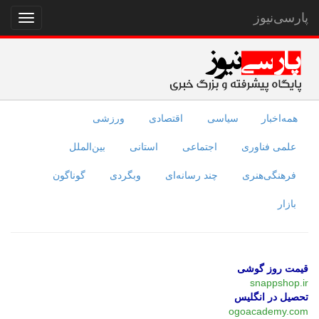
پارسی‌نیوز
نمایش
منو
همه‌اخبار
سیاسی
اقتصادی
ورزشی
علمی فناوری
اجتماعی
استانی
بین‌الملل
فرهنگی‌هنری
چند رسانه‌ای
وبگردی
گوناگون
بازار
قیمت روز گوشی
snappshop.ir
تحصیل در انگلیس
ogoacademy.com