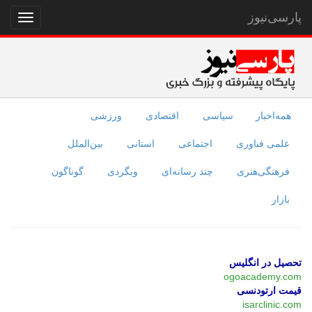
پارسی‌نیوز
نمایش
منو
همه‌اخبار
سیاسی
اقتصادی
ورزشی
علمی فناوری
اجتماعی
استانی
بین‌الملل
فرهنگی‌هنری
چند رسانه‌ای
وبگردی
گوناگون
بازار
تحصیل در انگلیس
ogoacademy.com
قیمت ارتودنسی
isarclinic.com