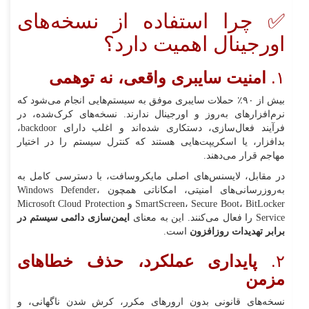
✅ چرا استفاده از نسخه‌های
اورجینال اهمیت دارد؟
۱.
امنیت سایبری واقعی، نه توهمی
بیش از ۹۰٪ حملات سایبری موفق به سیستم‌هایی انجام می‌شود که
نرم‌افزارهای به‌روز و اورجینال ندارند. نسخه‌های کرک‌شده، در
فرآیند فعال‌سازی، دستکاری شده‌اند و اغلب دارای backdoor،
بدافزار، یا اسکریپت‌هایی هستند که کنترل سیستم را در اختیار
مهاجم قرار می‌دهند.
در مقابل، لایسنس‌های اصلی مایکروسافت، با دسترسی کامل به
به‌روزرسانی‌های امنیتی، امکاناتی همچون Windows Defender،
SmartScreen، Secure Boot، BitLocker و Microsoft Cloud Protection
Service را فعال می‌کنند. این به معنای
ایمن‌سازی دائمی سیستم در
برابر تهدیدات روزافزون
است.
۲.
پایداری عملکرد، حذف خطاهای
مزمن
نسخه‌های قانونی بدون ارورهای مکرر، کرش شدن ناگهانی، و