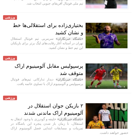
تیم ملی فوتبال آفریقای جنوبی انتخاب شد.
ورزشی
بختیاری‌زاده برای استقلالی‌ها خط
و نشان کشید
سرمربی تیم فوتبال استقلال
«باشگاه خبرنگاران»
تهران در آستانه آغاز رقابت‌های لیگ برتر برای بازیکنان
این تیم خط و نشان کشید.
ورزشی
پرسپولیس مقابل آلومینیوم اراک
متوقف شد
دیدار تدارکاتی تیم‌های فوتبال
«باشگاه خبرنگاران»
پرسپولیس و آلومینیوم اراک با تساوی خاتمه یافت.
ورزشی
۲ بازیکن جوان استقلال در
آلومینیوم اراک ماندنی شدند
خلیفه و گودرزی با وجود انتقال به
«باشگاه خبرنگاران»
استقلال، تا زمان باز شدن پنجره این باشگاه در
تمرینات و مسابقات ابتدایی فصل آلومینیوم اراک
حضور خواهند داشت.