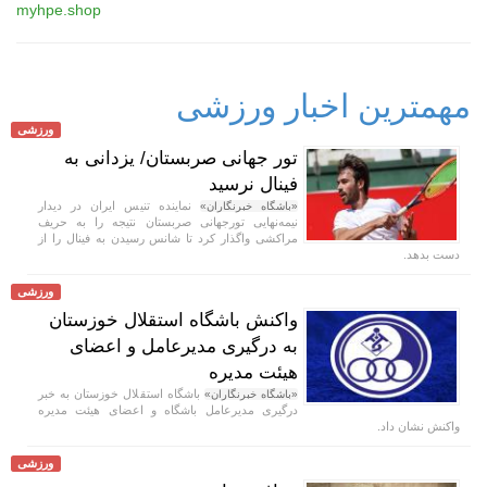
myhpe.shop
مهمترین اخبار ورزشی
ورزشی
تور جهانی صربستان/ یزدانی به
فینال نرسید
نماینده تنیس ایران در دیدار
«باشگاه خبرنگاران»
نیمه‌نهایی تورجهانی صربستان نتیجه را به حریف
مراکشی واگذار کرد تا شانس رسیدن به فینال را از
دست بدهد.
ورزشی
واکنش باشگاه استقلال خوزستان
به درگیری مدیرعامل و اعضای
هیئت مدیره
باشگاه استقلال خوزستان به خبر
«باشگاه خبرنگاران»
درگیری مدیرعامل باشگاه و اعضای هیئت مدیره
واکنش نشان داد.
ورزشی