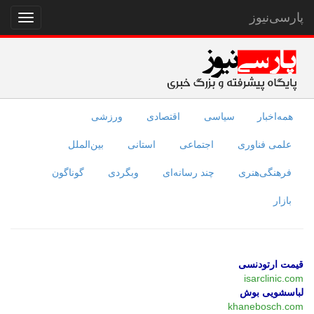
پارسی‌نیوز
نمایش
منو
همه‌اخبار
سیاسی
اقتصادی
ورزشی
علمی فناوری
اجتماعی
استانی
بین‌الملل
فرهنگی‌هنری
چند رسانه‌ای
وبگردی
گوناگون
بازار
قیمت ارتودنسی
isarclinic.com
لباسشویی بوش
khanebosch.com