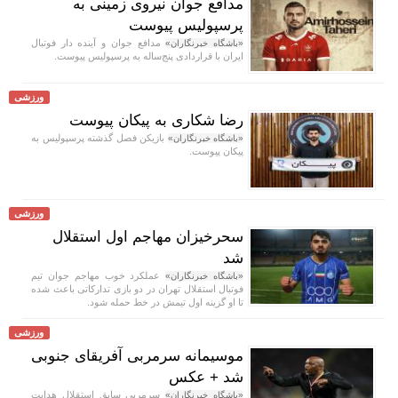
مدافع جوان نیروی زمینی به
پرسپولیس پیوست
مدافع جوان و آینده دار فوتبال
«باشگاه خبرنگاران»
ایران با قراردادی پنج‌ساله به پرسپولیس پیوست.
ورزشی
رضا شکاری به پیکان پیوست
بازیکن فصل گذشته پرسپولیس به
«باشگاه خبرنگاران»
پیکان پیوست.
ورزشی
سحرخیزان مهاجم اول استقلال
شد
عملکرد خوب مهاجم جوان تیم
«باشگاه خبرنگاران»
فوتبال استقلال تهران در دو بازی تدارکاتی باعث شده
تا او گزینه اول تیمش در خط حمله شود.
ورزشی
موسیمانه سرمربی آفریقای جنوبی
شد + عکس
سرمربی سابق استقلال هدایت
«باشگاه خبرنگاران»