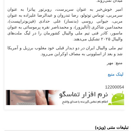
میدان نمی‌روند.
امیر خوش‌خبر به عنوان سرپرست، روبرتور پیاتزا به عنوان
سرمربی، توماس توتولو، رضا تندروان و عبدالرضا علیزاده به عنوان
مربی، جیوانی روسی (بدنساز) علی حدادی (فیزیوتراپیست)،
محمدامین شاکری (آنالیزور)، و محمدناصر نقره پرموسائی به عنوان
ماسور، کادر فنی تیم ملی والیبال کشورمان را در لیگ ملت‌های
والیبال ۲۰۲۵ تشکیل می‌دهند.
تیم ملی والیبال ایران در دو دیدار قبلی خود مغلوب برزیل و آمریکا
شد و بعد از اسلوونی به مصاف اوکراین می‌رود.
منبع: مهر
لینک منبع
12200054
تبلیغات متنی (ویژه)