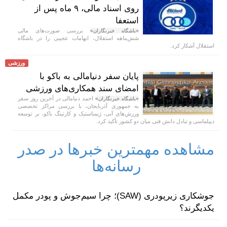
روی اسناد مالی، ۹ ماه پس از
استعفا
بررسی صورت‌های مالی
«باشگاه خبرنگاران»
شش‌ماهه استقلال، ابهامات عجیبی را در باشگاه
استقلال آشکار کرد.
ورزشی
پایان سفر دنیامالی به باکو با
امضای سند همکاری‌های ورزشی
احمد دنیامالی در آخرین روز سفر
«باشگاه خبرنگاران»
به جمهوری آذربایجان، با بررسی مراکز تخصصی
ورزش‌های آبی، ژیمناستیک و کارتینگ باکو، بر توسعه
دیپلماسی و تبادل دانش فنی میان دو کشور تأکید کرد.
مشاهده مهمترین خبرها در صدر
رسانه‌ها
جوشکاری زیرپودری (SAW)؛ چرا سیم‌جوش و پودر مکمل
یکدیگرند؟