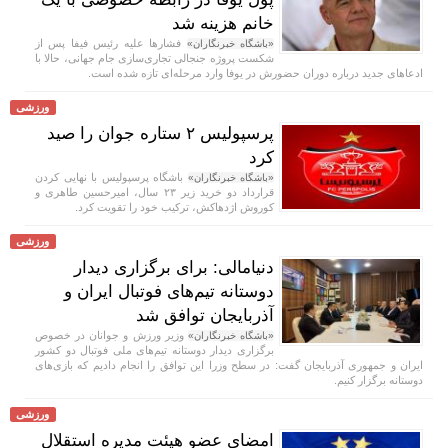
خانم هزینه شد
فشار‌ها علیه رئیس فیفا پس از
«باشگاه خبرنگاران»
شکست پروژه جنجالی تجاری‌سازی جام جهانی، حالا با
ادعا‌های جدید درباره دوران حضورش در یوفا وارد مرحله‌ای تازه شده است.
ورزشی
پرسپولیس ۲ ستاره جوان را صید
کرد
باشگاه پرسپولیس با نهایی کردن
«باشگاه خبرنگاران»
قرارداد دو خرید زیر ۲۳ سال، امیرحسین طاهری و
کوروش اژدهاکش، ترکیب خود را تقویت کرد.
ورزشی
دنیامالی: برای برگزاری دیدار
دوستانه تیم‌های فوتبال ایران و
آذربایجان توافق شد
وزیر ورزش و جوانان در خصوص
«باشگاه خبرنگاران»
برگزاری دیدار دوستانه تیم‌های ملی فوتبال دو کشور
ایران و جمهوری آذربایجان گفت: در سطح وزرا این توافق را انجام دادیم که بازی‌های
دوستانه برگزار کنیم.
ورزشی
امضای عضو هیئت مدیره استقلال