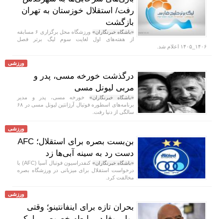
رفت/ استقلال خوزستان به تهران
بازگشت
ورزشگاه محل برگزاری ۶ مسابقه
«باشگاه خبرنگاران»
از هفته‌های اول لغایت سوم لیگ برتر فصل
۱۴۰۶_۱۴۰۵ اعلام شد.
ورزشی
درگذشت خورخه مسی، پدر و
مربی لیونل مسی
خورخه مسی، پدر و مدیر
«باشگاه خبرنگاران»
برنامه‌های اسطوره فوتبال آرژانتین لیونل مسی در ۶۸
سالگی از دنیا رفت.
ورزشی
بن‌بست بصره برای استقلال؛ AFC
دست رد به سینه آبی‌ها زد
کنفدراسیون فوتبال آسیا (AFC) با
«باشگاه خبرنگاران»
درخواست استقلال برای میزبانی در ورزشگاه بصره
مخالفت کرد.
ورزشی
بحران تازه برای اینفانتینو؛ وقتی
پول یوفا در رابطه خصوصی با یک