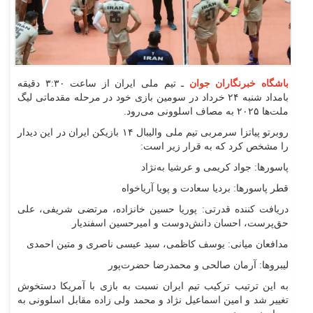
باشگاه خبرنگاران جوان
ـ تیم ملی ایران از ساعت ۳:۳۰ دقیقه
بامداد شنبه ۲۴ خرداد در سومین بازی خود در مرحله مقدماتی لیگ
ملت‌ها ۲۰۲۵ به مصاف اسلوونی می‌رود.
روبرتو پیاتزا سرمربی تیم ملی والیبال ۱۴ بازیکن ایران در این دیدار
را مشخص کرد که به قرار زیر است:
پاسورها: جواد کریمی و عرشیا به‌نژاد
قطر پاسورها: بردیا سعادت و پویا آریاخواه
دریافت کننده قدرتی: پوریا حسین خانزاده، مرتضی شریفی، علی
حق‌پرست، احسان دانش‌دوست و امیرحسین اسفندیار
مدافعان میانی: یوسف کاظمی، سید عیسی ناصری و متین احمدی
لیبروها: آرمان صالحی و محمدرضا حضرت‌پور
به این ترتیب ترکیب تیم ایران نسبت به بازی با آمریکا دستخوش
تغییر شد و امین اسماعیل نژاد و محمد ولی زاده مقابل اسلوونی به