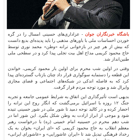
باشگاه خبرنگاران جوان
- عزاداری‌های حسینی امسال را در گره
خوردن احساسات ملی با باورهای مذهبی را باید پدیده‌ای بدیع دانست
که بیش از هر چیز در بازخوانی ترانه «وطن» محمد نوری توسط
حاج محمود کریمی مداح اهل بیت تجلی پیدا کرد و در سطحی ملی
طنین‌انداز شد.
وقتی در اولین شب محرم برای اولین بار محمود کریمی، خواندن
این قطعه را دستمایه سوگواری قرار داد چنان بازتاب گسترده‌ای پیدا
کرد که به فاصله اندکی در شبکه‌های اجتماعی و فضای مجازی
وایرال شد و مورد توجه مردم قرار گرفت.
بدیهی است تأثیرگذاری این اتفاق به شرایط عمومی جامعه و تجربه
جنگ ۱۲ روزه با اسرائیل برمی‌گشت که انگار روح این ترانه را
احضار کرده و در کالبد نوحه دمید تا شور ملی در شور حسینی تنیده
شود و موجی از ابراز ارادت به وطن شکل بگیرد. این شور اما در
شب دهم محرم در حسینیه امام خمینی (ره) با درخواست رهبر
معظم انقلاب به حاج محمود کریمی که «ای ایران» بخوان به یک
رخداد فرهنگی تبدیل شد تا «ایران عاشورایی» و «عاشورای ایرانی»