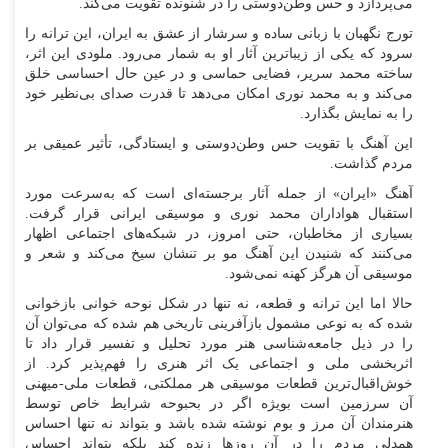
می‌پردازد و حس وطن‌دوستی را در شنونده تقویت می‌کند.
تورج نگهبان با زبانی ساده و سرشار از عشق به ایران، این ترانه را
سرود که یکی از زیباترین آثار او به شمار می‌رود. ملودی این اثر،
ساخته محمد سریر، فضایی حماسی و در عین حال احساسی خلق
می‌کند و به محمد نوری امکان می‌دهد تا قدرت صدای بی‌نظیر خود
را به نمایش بگذارد.
این آهنگ با تقویت حس وطن‌دوستی و ایستادگی، تأثیر عمیقی بر
مردم گذاشت.
آهنگ «ایران» از جمله آثار برجسته‌ای است که به‌سرعت مورد
استقبال هواداران محمد نوری و موسیقی ایرانی قرار گرفت.
بسیاری از مخاطبان، حتی امروز، در شبکه‌های اجتماعی اظهار
می‌کنند که شنیدن این آهنگ مو بر تنشان سیخ می‌کند و شعر و
موسیقی آن هرگز کهنه نمی‌شود.
حالا اما این ترانه و قطعه، نه تنها در شکل نوحه خوانی بازخوانی
شده که به نوعی مشمول بازآفرینی تاریخی هم شده که می‌توان آن
را در ذیل جامعه‌شناسی هنر مورد تحلیل و تفسیر قرار داد تا
اثربخشی ملی و اجتماعی یک اثر هنری را فهم‌پذیر کرد. از
خوش‌اقبال‌ترین قطعات موسیقی هر مملکتی، قطعات ملی-میهنی
آن سرزمین است بویژه اگر در بحبوحه شرایط خاص توسط
هنرمندان آن مرز و بوم نوشته شده باشد و بتواند نه تنها احساس
همدلی مردم را در آن روزها زنده کند بلکه بتواند احساس