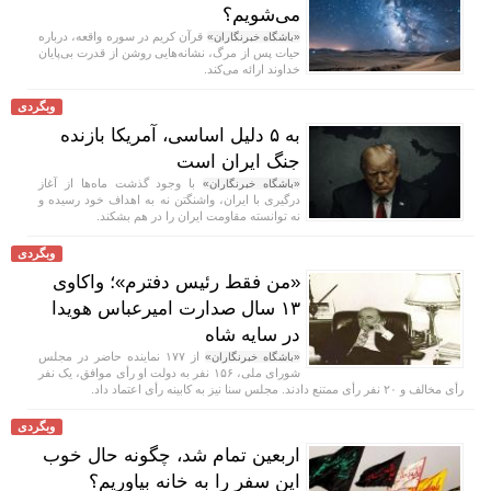
می‌شویم؟
قرآن کریم در سوره واقعه، درباره
«باشگاه خبرنگاران»
حیات پس از مرگ، نشانه‌هایی روشن از قدرت بی‌پایان
خداوند ارائه می‌کند.
وبگردی
به ۵ دلیل اساسی، آمریکا بازنده
جنگ ایران است
با وجود گذشت ماه‌ها از آغاز
«باشگاه خبرنگاران»
درگیری با ایران، واشنگتن نه به اهداف خود رسیده و
نه توانسته مقاومت ایران را در هم بشکند.
وبگردی
«من فقط رئیس دفترم»؛ واکاوی
۱۳ سال صدارت امیرعباس هویدا
در سایه شاه
از ۱۷۷ نماینده حاضر در مجلس
«باشگاه خبرنگاران»
شورای ملی، ۱۵۶ نفر به دولت او رأی موافق، یک نفر
رأی مخالف و ۲۰ نفر رأی ممتنع دادند. مجلس سنا نیز به کابینه رأی اعتماد داد.
وبگردی
اربعین تمام شد، چگونه حال خوب
این سفر را به خانه بیاوریم؟