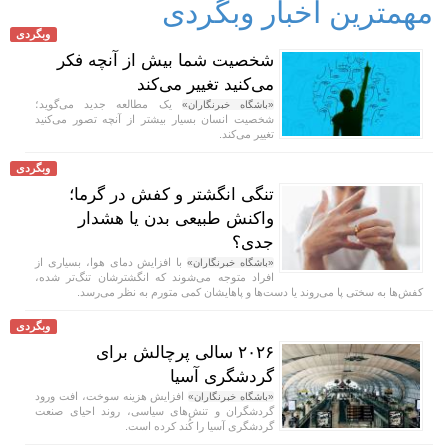
مهمترین اخبار وبگردی
وبگردی
شخصیت شما بیش از آنچه فکر
می‌کنید تغییر می‌کند
یک مطالعه جدید می‌گوید؛
«باشگاه خبرنگاران»
شخصیت انسان بسیار بیشتر از آنچه تصور می‌کنید
تغییر می‌کند.
وبگردی
تنگی انگشتر و کفش در گرما؛
واکنش طبیعی بدن یا هشدار
جدی؟
با افزایش دمای هوا، بسیاری از
«باشگاه خبرنگاران»
افراد متوجه می‌شوند که انگشترشان تنگ‌تر شده،
کفش‌ها به سختی پا می‌روند یا دست‌ها و پاهایشان کمی متورم به نظر می‌رسد.
وبگردی
۲۰۲۶ سالی پرچالش برای
گردشگری آسیا
افزایش هزینه سوخت، افت ورود
«باشگاه خبرنگاران»
گردشگران و تنش‌های سیاسی، روند احیای صنعت
گردشگری آسیا را کُند کرده است.