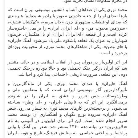
در محرم متفاوت امسال تجربه شود.
محمد نوری یکی از صداهای آشنا و دلنشین موسیقی ایران است که
بارها صدای او را از جعبه جادویی تصویر یا رادیو شنیده‌ایم؛ هنرمندی
که صدای او قطعات مشهوری چون «جان مریم»، «کهکشان عشق»،
«سرزمین محبوب من» و «ای ایران، ایران» را برایمان خاطره‌ساز
کرده است و از قطعه «ای‌ایران، ایران» او با آهنگسازی فریدون
شهبازیان به عنوان یک قطعه باشکوه ملی یاد می‌شود. آهنگ «ایران»
یا «ای وطن»، یکی از شاهکارهای محمد نوری، از محبوبیت ویژه‌ای
برخوردار است.
این اثر اولین‌بار در دوران پس از انقلاب اسلامی و در حالی منتشر
شد که ایران درگیر جنگ تحمیلی بود و حالا دوباره درجنگ تحمیلی
دوم، این قطعه، ضرورت تاریخی -اجتماعی پیدا کرد و احیا شد.
آهنگ «ایران» با صدای محمد نوری، یکی از ماندگارترین و
تأثیرگذارترین آثار موسیقی ایرانی است که با مضامین ملی و
وطن‌دوستانه، حس غرور و عشق به ایران را در شنونده
برمی‌انگیزد. این اثر که به نام‌های «ایران» و «ای وطن» شناخته
می‌شود، از برجسته‌ترین کارهای محمد نوری به شمار می‌رود. شعر
آهنگ «ایران» سروده تورج نگهبان و آهنگسازی آن توسط محمد
سریر انجام شده است. این اثر برای اولین‌بار در آلبومی به نام
«دلاویزترین» در میانه دهه ۱۳۶۰ منتشر شد. شعر این آهنگ با بیانی
پراحساس و لحنی حماسی، به ستایش فرهنگ، تاریخ و هویت ایران