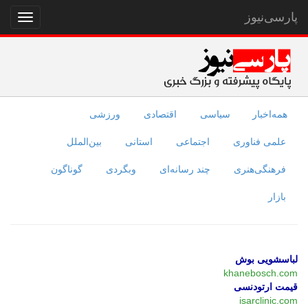
پارسی‌نیوز
نمایش
منو
همه‌اخبار
سیاسی
اقتصادی
ورزشی
علمی فناوری
اجتماعی
استانی
بین‌الملل
فرهنگی‌هنری
چند رسانه‌ای
وبگردی
گوناگون
بازار
لباسشویی بوش
khanebosch.com
قیمت ارتودنسی
isarclinic.com