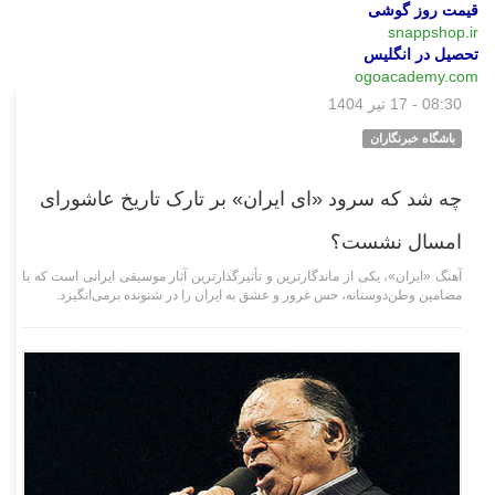
قیمت روز گوشی
snappshop.ir
تحصیل در انگلیس
ogoacademy.com
08:30 - 17 تیر 1404
وبگردی
باشگاه خبرنگاران
چه شد که سرود «ای ایران» بر تارک تاریخ عاشورای
امسال نشست؟
آهنگ «ایران»، یکی از ماندگارترین و تأثیرگذارترین آثار موسیقی ایرانی است که با
مضامین وطن‌دوستانه، حس غرور و عشق به ایران را در شنونده برمی‌انگیزد.