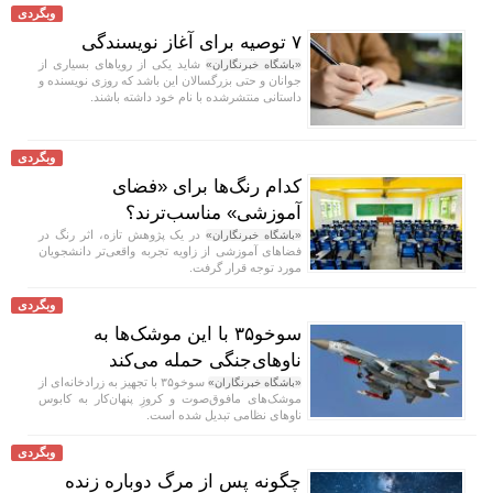
وبگردی
۷ توصیه برای آغاز نویسندگی
شاید یکی از رویا‌های بسیاری از
«باشگاه خبرنگاران»
جوانان و حتی بزرگسالان این باشد که روزی نویسنده و
داستانی منتشرشده با نام خود داشته باشند.
وبگردی
کدام رنگ‌ها برای «فضای
آموزشی» مناسب‌ترند؟
در یک پژوهش تازه، اثر رنگ در
«باشگاه خبرنگاران»
فضا‌های آموزشی از زاویه تجربه واقعی‌تر دانشجویان
مورد توجه قرار گرفت.
وبگردی
سوخو۳۵ با این موشک‌ها به
ناوهای‌جنگی حمله می‌کند
سوخو۳۵ با تجهیز به زرادخانه‌ای از
«باشگاه خبرنگاران»
موشک‌های مافوق‌صوت و کروزِ پنهان‌کار به کابوس
ناو‌های نظامی تبدیل شده است.
وبگردی
چگونه پس از مرگ دوباره زنده