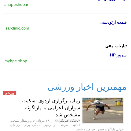
snappshop.ir
قیمت ارتودنسی
isarclinic.com
تبلیغات متنی
سرور HP
myhpe.shop
مهمترین اخبار ورزشی
ورزشی
زمان برگزاری اردوی اسکیت
سواران اعزامی به پاراگوئه
مشخص شد
از ۲۸ مرداد، ۶ ورزشکار منتخب
«باشگاه خبرنگاران»
اسکیت سرعت در اردوی آمادگی برای بازی‌های
جهانی پاراگوئه حضور خواهند داشت.