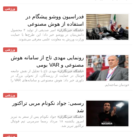
ورزشی
فدراسیون ووشو پیشگام در
استفاده از هوش مصنوعی
امیر صدیقی از تولید ۴ محصول
«باشگاه خبرنگاران»
دانش‌بنیان در ووشو خبر داد؛ این طرح‌ها با حمایت
وزارت ورزش به معاونت علمی معرفی می‌شوند.
ورزشی
رونمایی مهدی تاج از سامانه هوش
مصنوعی و VAR بومی
مهدی تاج با تجلیل از نقش جامعه
«باشگاه خبرنگاران»
فوتبال در حمایت از رزمندگان، از تحولی بزرگ در
داوری خبر داد: هوش مصنوعی و سامانه‌های VAR را
خودمان ساخته‌ایم.
ورزشی
رسمی: جواد نکونام مربی تراکتور
شد
جواد نکونام پس از سفر به تبریز
«باشگاه خبرنگاران»
امروز یکشنبه ۱۸ مرداد رسما سرمربی تیم فوتبال
تراکتور تبریز شد.
ورزشی