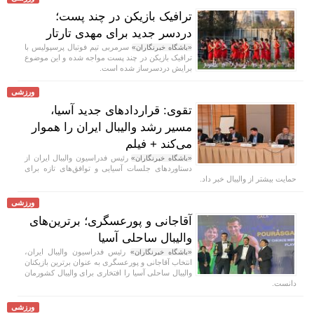
ترافیک بازیکن در چند پست؛
دردسر جدید برای مهدی تارتار
سرمربی تیم فوتبال پرسپولیس با
«باشگاه خبرنگاران»
ترافیک بازیکن در چند پست مواجه شده و این موضوع
برایش دردسرساز شده است.
ورزشی
تقوی: قرارداد‌های جدید آسیا،
مسیر رشد والیبال ایران را هموار
می‌کند + فیلم
رئیس فدراسیون والیبال ایران از
«باشگاه خبرنگاران»
دستاورد‌های جلسات آسیایی و توافق‌های تازه برای
حمایت بیشتر از والیبال خبر داد.
ورزشی
آقاجانی و پورعسگری؛ برترین‌های
والیبال ساحلی آسیا
رئیس فدراسیون والیبال ایران،
«باشگاه خبرنگاران»
انتخاب آقاجانی و پورعسگری به عنوان برترین بازیکنان
والیبال ساحلی آسیا را افتخاری برای والیبال کشورمان
دانست.
ورزشی