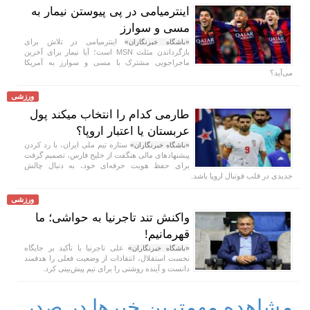
اینترمیامی در پی پیوستن نیمار به
مسی و سوارز
اینترمیامی در تلاش برای
«باشگاه خبرنگاران»
بازگرداندن مثلث MSN است؛ آیا نیمار برای آخرین
ماجراجویی مشترک با مسی و سوارز به آمریکا
می‌آید؟
ورزشی
طارمی کدام را انتخاب میکند پول
عربستان یا اعتبار اروپا؟
ستاره تیم ملی ایران، با رد کردن
«باشگاه خبرنگاران»
پیشنهاد‌های مالی هنگفت از خلیج فارس، تصمیم گرفت
برای حفظ هویت حرفه‌ای خود، به دنبال چالش
جدیدی در قلب فوتبال اروپا باشد.
ورزشی
واکنش تند تاجرنیا به حواشی؛ ما
قهرمانیم!
علی تاجرنیا با تأکید بر جایگاه
«باشگاه خبرنگاران»
نخست استقلال، انتقادات از وضعیت فعلی را هدفمند
دانست و آینده روشنی را برای تیم پیش‌بینی کرد.
مشاهده مهمترین خبرها در صدر