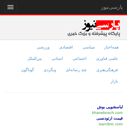
پارسی‌نیوز
نمایش
منو
همه‌اخبار
سیاسی
اقتصادی
ورزشی
علمی فناوری
اجتماعی
استانی
بین‌الملل
فرهنگی‌هنری
چند رسانه‌ای
وبگردی
گوناگون
بازار
لباسشویی بوش
khanebosch.com
قیمت ارتودنسی
isarclinic.com